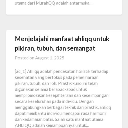
utama dari MurahQQ adalah antarmuka…
Menjelajahi manfaat ahliqq untuk
pikiran, tubuh, dan semangat
Posted on
August 1, 2025
[ad_1] Ahliqq adalah pendekatan holistik terhadap
kesehatan yang berfokus pada pemeliharaan
pikiran, tubuh, dan roh. Praktik kuno ini telah
digunakan selama berabad-abad untuk
mempromosikan kesejahteraan dan keseimbangan
secara keseluruhan pada individu. Dengan
menggabungkan berbagai teknik dan praktik, ahliqq
dapat membantu individu mencapai rasa harmoni
dan kedamaian batin. Salah satu manfaat utama
AHLIQQ adalah kemampuannya untuk…