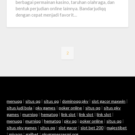
berbagai permainan kasino, taruhan olahraga, dan
bentuk perjudian online lainnya. Bandarjudiqq
dengan cepat menjadi favorit…
2
menuqq
|
situs qq
|
situs qq
|
dominoqq pkv
|
slot gacor maxwin
|
situs judi bola
|
pkv games
|
poker online
|
situs qq
|
situs pkv
games
|
murniqq
|
hematqq
|
link slot
|
link slot
|
link slot
|
menuqq
|
murniqq
|
hematqq
|
pkv qq
|
poker online
|
situs qq
|
situs pkv games
|
situs qq
|
slot gacor
|
slot bet 200
|
majestibet
|
miyaqq
|
gajibet
|
pkvgamesresmi.org