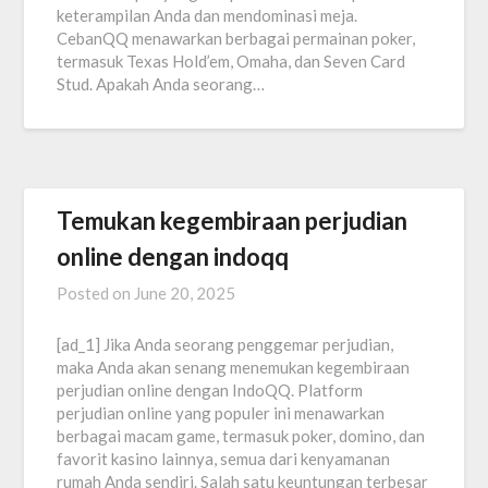
keterampilan Anda dan mendominasi meja.
CebanQQ menawarkan berbagai permainan poker,
termasuk Texas Hold’em, Omaha, dan Seven Card
Stud. Apakah Anda seorang…
Temukan kegembiraan perjudian
online dengan indoqq
Posted on
June 20, 2025
[ad_1] Jika Anda seorang penggemar perjudian,
maka Anda akan senang menemukan kegembiraan
perjudian online dengan IndoQQ. Platform
perjudian online yang populer ini menawarkan
berbagai macam game, termasuk poker, domino, dan
favorit kasino lainnya, semua dari kenyamanan
rumah Anda sendiri. Salah satu keuntungan terbesar