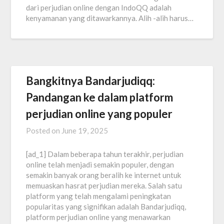
dari perjudian online dengan IndoQQ adalah
kenyamanan yang ditawarkannya. Alih -alih harus…
Bangkitnya Bandarjudiqq:
Pandangan ke dalam platform
perjudian online yang populer
Posted on
June 19, 2025
[ad_1] Dalam beberapa tahun terakhir, perjudian
online telah menjadi semakin populer, dengan
semakin banyak orang beralih ke internet untuk
memuaskan hasrat perjudian mereka. Salah satu
platform yang telah mengalami peningkatan
popularitas yang signifikan adalah Bandarjudiqq,
platform perjudian online yang menawarkan