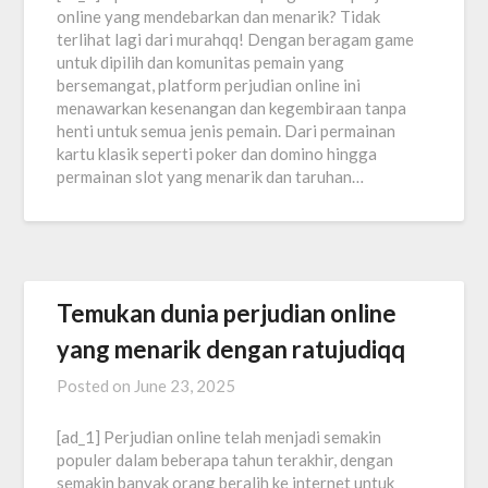
online yang mendebarkan dan menarik? Tidak
terlihat lagi dari murahqq! Dengan beragam game
untuk dipilih dan komunitas pemain yang
bersemangat, platform perjudian online ini
menawarkan kesenangan dan kegembiraan tanpa
henti untuk semua jenis pemain. Dari permainan
kartu klasik seperti poker dan domino hingga
permainan slot yang menarik dan taruhan…
Temukan dunia perjudian online
yang menarik dengan ratujudiqq
Posted on
June 23, 2025
[ad_1] Perjudian online telah menjadi semakin
populer dalam beberapa tahun terakhir, dengan
semakin banyak orang beralih ke internet untuk