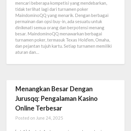
mencari beberapa kompetisi yang mendebarkan,
tidak terlihat lagi dari turnamen poker
MaindominoQQ yang menarik. Dengan berbagai
permainan dan opsi buy-in, ada sesuatu untuk
dinikmati semua orang dan berpotensi menang
besar. MaindominoQQ menawarkan berbagai
turnamen poker, termasuk Texas Hold’em, Omaha,
dan pejantan tujuh kartu. Setiap turnamen memiliki
aturan dan…
Menangkan Besar Dengan
Jurusqq: Pengalaman Kasino
Online Terbesar
Posted on
June 24, 2025