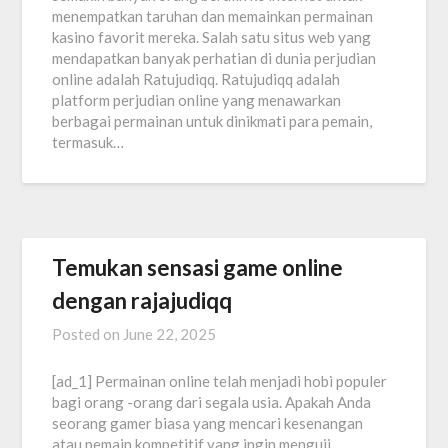
menempatkan taruhan dan memainkan permainan
kasino favorit mereka. Salah satu situs web yang
mendapatkan banyak perhatian di dunia perjudian
online adalah Ratujudiqq. Ratujudiqq adalah
platform perjudian online yang menawarkan
berbagai permainan untuk dinikmati para pemain,
termasuk…
Temukan sensasi game online
dengan rajajudiqq
Posted on
June 22, 2025
[ad_1] Permainan online telah menjadi hobi populer
bagi orang -orang dari segala usia. Apakah Anda
seorang gamer biasa yang mencari kesenangan
atau pemain kompetitif yang ingin menguji