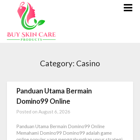
Skip
to
content
Category:
Casino
Panduan Utama Bermain
Domino99 Online
Posted on
August 6, 2026
Panduan Utama Bermain Domino99 Online
Memahami Domino99 Domino99 adalah game
online populer yang menggabungkan unsur strategi