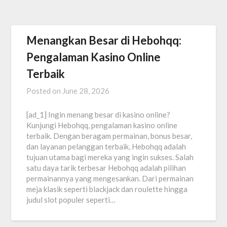
Menangkan Besar di Hebohqq:
Pengalaman Kasino Online
Terbaik
Posted on
June 28, 2026
[ad_1] Ingin menang besar di kasino online?
Kunjungi Hebohqq, pengalaman kasino online
terbaik. Dengan beragam permainan, bonus besar,
dan layanan pelanggan terbaik, Hebohqq adalah
tujuan utama bagi mereka yang ingin sukses. Salah
satu daya tarik terbesar Hebohqq adalah pilihan
permainannya yang mengesankan. Dari permainan
meja klasik seperti blackjack dan roulette hingga
judul slot populer seperti…