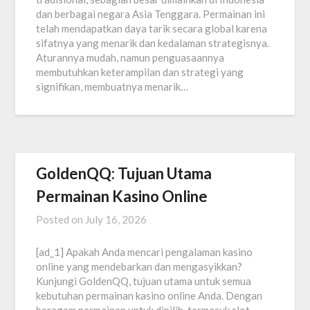
dan berbagai negara Asia Tenggara. Permainan ini
telah mendapatkan daya tarik secara global karena
sifatnya yang menarik dan kedalaman strategisnya.
Aturannya mudah, namun penguasaannya
membutuhkan keterampilan dan strategi yang
signifikan, membuatnya menarik…
GoldenQQ: Tujuan Utama
Permainan Kasino Online
Posted on
July 16, 2026
[ad_1] Apakah Anda mencari pengalaman kasino
online yang mendebarkan dan mengasyikkan?
Kunjungi GoldenQQ, tujuan utama untuk semua
kebutuhan permainan kasino online Anda. Dengan