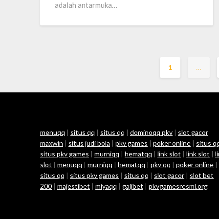
adalah antarmuka…
1
…
menuqq
|
situs qq
|
situs qq
|
dominoqq pkv
|
slot gacor
maxwin
|
situs judi bola
|
pkv games
|
poker online
|
situs q
situs pkv games
|
murniqq
|
hematqq
|
link slot
|
link slot
|
l
slot
|
menuqq
|
murniqq
|
hematqq
|
pkv qq
|
poker online
|
situs qq
|
situs pkv games
|
situs qq
|
slot gacor
|
slot bet
200
|
majestibet
|
miyaqq
|
gajibet
|
pkvgamesresmi.org