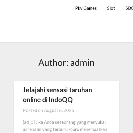
Pkv Games
Slot
SB
Author:
admin
Jelajahi sensasi taruhan
online di IndoQQ
Posted on
August 6, 2025
[ad_1] Jika Anda seseorang yang menyukai
adrenalin yang terburu -buru menempatkan