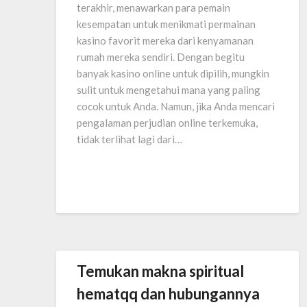
terakhir, menawarkan para pemain
kesempatan untuk menikmati permainan
kasino favorit mereka dari kenyamanan
rumah mereka sendiri. Dengan begitu
banyak kasino online untuk dipilih, mungkin
sulit untuk mengetahui mana yang paling
cocok untuk Anda. Namun, jika Anda mencari
pengalaman perjudian online terkemuka,
tidak terlihat lagi dari…
Temukan makna spiritual
hematqq dan hubungannya