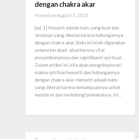
dengan chakra akar
Posted on
August 5, 2025
[ad_1] Hematit adalah batu yang kuat dan
landasan yang dikenal karena hubungannya
dengan chakra akar. Batu ini telah digunakan
selama berabad -abad karena sifat
penyembuhannya dan signifikansi spiritual.
Dalam artikel ini, kita akan mengeksplorasi
makna spiritual hematit dan hubungannya
dengan chakra akar. Hematit adalah batu
yang dikenal karena kemampuannya untuk
mendarat dan melindungi pemakainya. Ini…