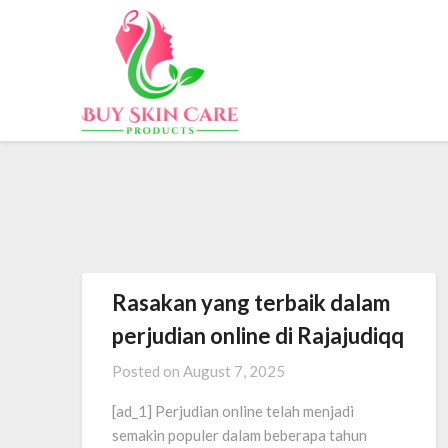
Skip
to
content
Rasakan yang terbaik dalam
perjudian online di Rajajudiqq
Posted on
August 7, 2025
[ad_1] Perjudian online telah menjadi
semakin populer dalam beberapa tahun