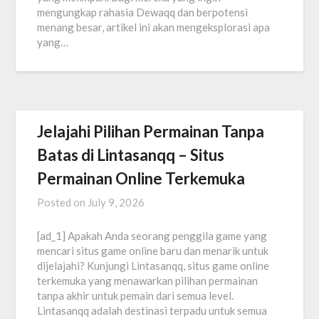
mengungkap rahasia Dewaqq dan berpotensi
menang besar, artikel ini akan mengeksplorasi apa
yang…
Jelajahi Pilihan Permainan Tanpa
Batas di Lintasanqq – Situs
Permainan Online Terkemuka
Posted on
July 9, 2026
[ad_1] Apakah Anda seorang penggila game yang
mencari situs game online baru dan menarik untuk
dijelajahi? Kunjungi Lintasanqq, situs game online
terkemuka yang menawarkan pilihan permainan
tanpa akhir untuk pemain dari semua level.
Lintasanqq adalah destinasi terpadu untuk semua