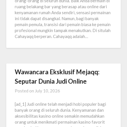
orang-orang di seluruh dunia. Baik Anda bermain di
ruang belakang bar yang berasap atau online dari
kenyamanan rumah Anda sendiri, sensasi permainan
ini tidak dapat disangkal. Namun, bagi banyak
pemain pemula, transisi dari pemain biasa ke pemain
profesional mungkin tampak menakutkan. Di situlah
Cahayaqq berperan. Cahayaqq adalah…
Wawancara Eksklusif Mejaqq:
Seputar Dunia Judi Online
Posted on
July 10, 2026
[ad_1] Judi online telah menjadi hobi populer bagi
banyak orang di seluruh dunia. Kenyamanan dan
aksesibilitas kasino online semakin memudahkan
orang untuk menikmati permainan kasino favorit