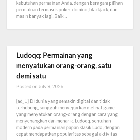
kebutuhan permainan Anda, dengan beragam pilihan
permainan termasuk poker, domino, blackjack, dan
masih banyak lagi. Baik…
Ludoqq: Permainan yang
menyatukan orang-orang, satu
demi satu
Posted on
July 8, 2026
[ad_1] Di dunia yang semakin digital dan tidak
terhubung, sungguh menyegarkan melihat game
yang menyatukan orang-orang dengan cara yang
menyenangkan dan menarik. Ludoqq, sentuhan
modern pada permainan papan klasik Ludo, dengan
cepat mendapatkan popularitas sebagai aktivitas