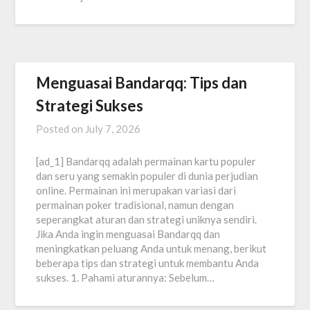
Menguasai Bandarqq: Tips dan
Strategi Sukses
Posted on
July 7, 2026
[ad_1] Bandarqq adalah permainan kartu populer
dan seru yang semakin populer di dunia perjudian
online. Permainan ini merupakan variasi dari
permainan poker tradisional, namun dengan
seperangkat aturan dan strategi uniknya sendiri.
Jika Anda ingin menguasai Bandarqq dan
meningkatkan peluang Anda untuk menang, berikut
beberapa tips dan strategi untuk membantu Anda
sukses. 1. Pahami aturannya: Sebelum…