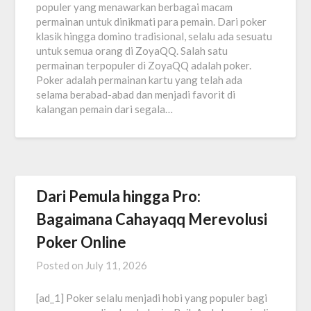
populer yang menawarkan berbagai macam
permainan untuk dinikmati para pemain. Dari poker
klasik hingga domino tradisional, selalu ada sesuatu
untuk semua orang di ZoyaQQ. Salah satu
permainan terpopuler di ZoyaQQ adalah poker.
Poker adalah permainan kartu yang telah ada
selama berabad-abad dan menjadi favorit di
kalangan pemain dari segala…
Dari Pemula hingga Pro:
Bagaimana Cahayaqq Merevolusi
Poker Online
Posted on
July 11, 2026
[ad_1] Poker selalu menjadi hobi yang populer bagi