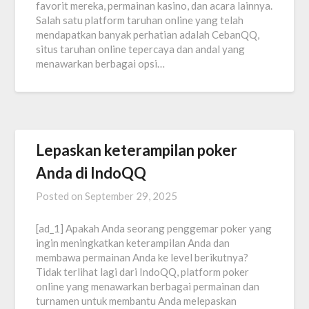
favorit mereka, permainan kasino, dan acara lainnya.
Salah satu platform taruhan online yang telah
mendapatkan banyak perhatian adalah CebanQQ,
situs taruhan online tepercaya dan andal yang
menawarkan berbagai opsi…
Lepaskan keterampilan poker
Anda di IndoQQ
Posted on
September 29, 2025
[ad_1] Apakah Anda seorang penggemar poker yang
ingin meningkatkan keterampilan Anda dan
membawa permainan Anda ke level berikutnya?
Tidak terlihat lagi dari IndoQQ, platform poker
online yang menawarkan berbagai permainan dan
turnamen untuk membantu Anda melepaskan