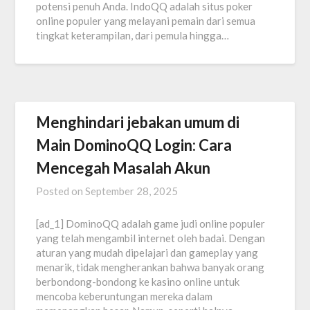
potensi penuh Anda. IndoQQ adalah situs poker
online populer yang melayani pemain dari semua
tingkat keterampilan, dari pemula hingga…
Menghindari jebakan umum di
Main DominoQQ Login: Cara
Mencegah Masalah Akun
Posted on
September 28, 2025
[ad_1] DominoQQ adalah game judi online populer
yang telah mengambil internet oleh badai. Dengan
aturan yang mudah dipelajari dan gameplay yang
menarik, tidak mengherankan bahwa banyak orang
berbondong-bondong ke kasino online untuk
mencoba keberuntungan mereka dalam