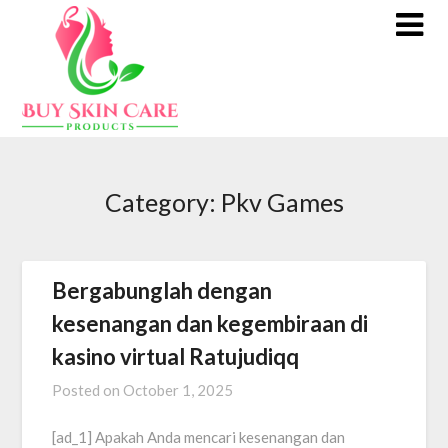
Skip
to
content
Category:
Pkv Games
Bergabunglah dengan
kesenangan dan kegembiraan di
kasino virtual Ratujudiqq
Posted on
October 1, 2025
[ad_1] Apakah Anda mencari kesenangan dan