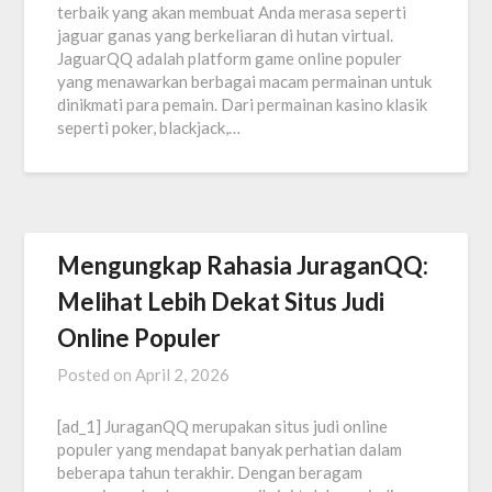
terbaik yang akan membuat Anda merasa seperti
jaguar ganas yang berkeliaran di hutan virtual.
JaguarQQ adalah platform game online populer
yang menawarkan berbagai macam permainan untuk
dinikmati para pemain. Dari permainan kasino klasik
seperti poker, blackjack,…
Mengungkap Rahasia JuraganQQ:
Melihat Lebih Dekat Situs Judi
Online Populer
Posted on
April 2, 2026
[ad_1] JuraganQQ merupakan situs judi online
populer yang mendapat banyak perhatian dalam
beberapa tahun terakhir. Dengan beragam