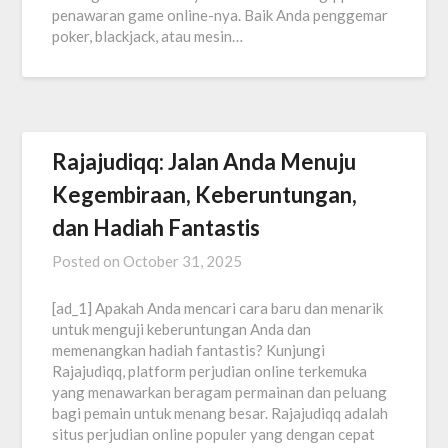
penawaran game online-nya. Baik Anda penggemar
poker, blackjack, atau mesin…
Rajajudiqq: Jalan Anda Menuju
Kegembiraan, Keberuntungan,
dan Hadiah Fantastis
Posted on
October 31, 2025
[ad_1] Apakah Anda mencari cara baru dan menarik
untuk menguji keberuntungan Anda dan
memenangkan hadiah fantastis? Kunjungi
Rajajudiqq, platform perjudian online terkemuka
yang menawarkan beragam permainan dan peluang
bagi pemain untuk menang besar. Rajajudiqq adalah
situs perjudian online populer yang dengan cepat