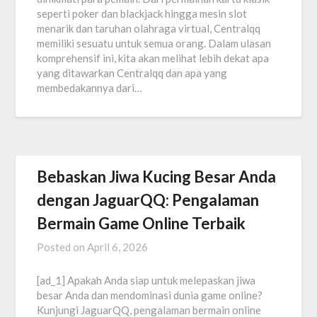
seperti poker dan blackjack hingga mesin slot
menarik dan taruhan olahraga virtual, Centralqq
memiliki sesuatu untuk semua orang. Dalam ulasan
komprehensif ini, kita akan melihat lebih dekat apa
yang ditawarkan Centralqq dan apa yang
membedakannya dari…
Bebaskan Jiwa Kucing Besar Anda
dengan JaguarQQ: Pengalaman
Bermain Game Online Terbaik
Posted on
April 6, 2026
[ad_1] Apakah Anda siap untuk melepaskan jiwa
besar Anda dan mendominasi dunia game online?
Kunjungi JaguarQQ, pengalaman bermain online