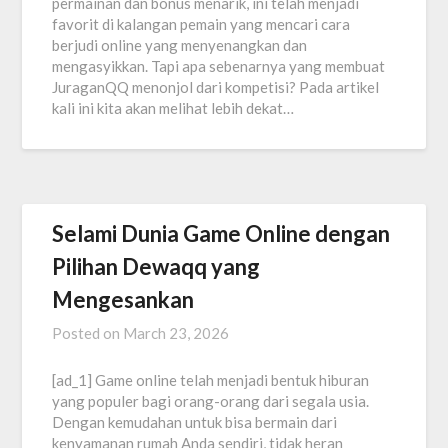
permainan dan bonus menarik, ini telah menjadi
favorit di kalangan pemain yang mencari cara
berjudi online yang menyenangkan dan
mengasyikkan. Tapi apa sebenarnya yang membuat
JuraganQQ menonjol dari kompetisi? Pada artikel
kali ini kita akan melihat lebih dekat…
Selami Dunia Game Online dengan
Pilihan Dewaqq yang
Mengesankan
Posted on
March 23, 2026
[ad_1] Game online telah menjadi bentuk hiburan
yang populer bagi orang-orang dari segala usia.
Dengan kemudahan untuk bisa bermain dari
kenyamanan rumah Anda sendiri, tidak heran