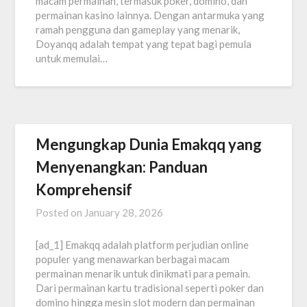
macam permainan, termasuk poker, domino, dan
permainan kasino lainnya. Dengan antarmuka yang
ramah pengguna dan gameplay yang menarik,
Doyanqq adalah tempat yang tepat bagi pemula
untuk memulai…
Mengungkap Dunia Emakqq yang
Menyenangkan: Panduan
Komprehensif
Posted on
January 28, 2026
[ad_1] Emakqq adalah platform perjudian online
populer yang menawarkan berbagai macam
permainan menarik untuk dinikmati para pemain.
Dari permainan kartu tradisional seperti poker dan
domino hingga mesin slot modern dan permainan