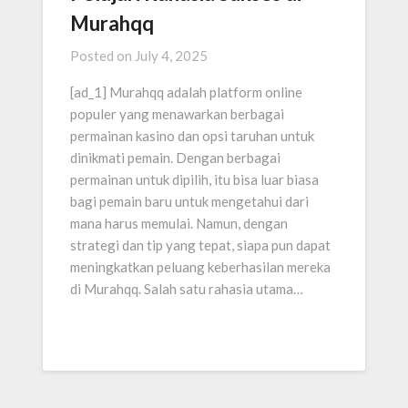
Murahqq
Posted on
July 4, 2025
[ad_1] Murahqq adalah platform online
populer yang menawarkan berbagai
permainan kasino dan opsi taruhan untuk
dinikmati pemain. Dengan berbagai
permainan untuk dipilih, itu bisa luar biasa
bagi pemain baru untuk mengetahui dari
mana harus memulai. Namun, dengan
strategi dan tip yang tepat, siapa pun dapat
meningkatkan peluang keberhasilan mereka
di Murahqq. Salah satu rahasia utama…