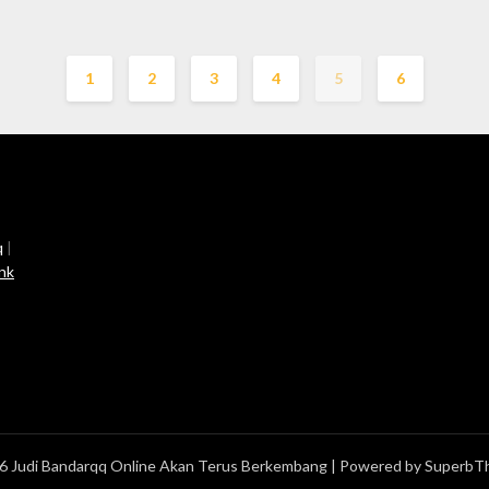
1
2
3
4
5
6
q
|
ink
 Judi Bandarqq Online Akan Terus Berkembang
| Powered by
SuperbT