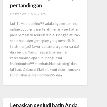
pertandingan
Posted on
July 6, 2025
[ad_1] Maindomino99 adalah game domino
online populer yang telah menarik perhatian
para pemain di seluruh dunia. Dengan aturan
sederhana dan gameplay yang menarik, itu
telah menjadi favorit di antara gamer santai
dan serius. Namun, seperti permainan
keterampilan apa pun, menguasai
Maindomino99 membutuhkan strategi dan
latihan. Dalam artikel ini, kami akan membuka
kunci rahasia Maindomino99 dan…
Lepaskan penjudi batin Anda