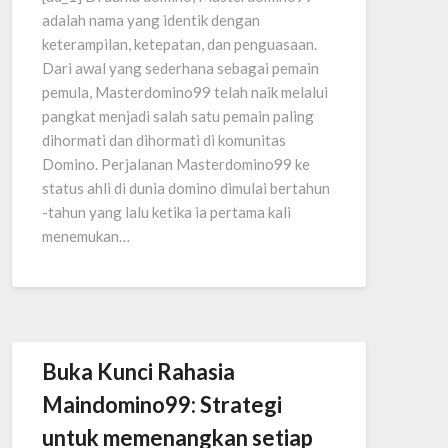
adalah nama yang identik dengan
keterampilan, ketepatan, dan penguasaan.
Dari awal yang sederhana sebagai pemain
pemula, Masterdomino99 telah naik melalui
pangkat menjadi salah satu pemain paling
dihormati dan dihormati di komunitas
Domino. Perjalanan Masterdomino99 ke
status ahli di dunia domino dimulai bertahun
-tahun yang lalu ketika ia pertama kali
menemukan…
Buka Kunci Rahasia
Maindomino99: Strategi
untuk memenangkan setiap