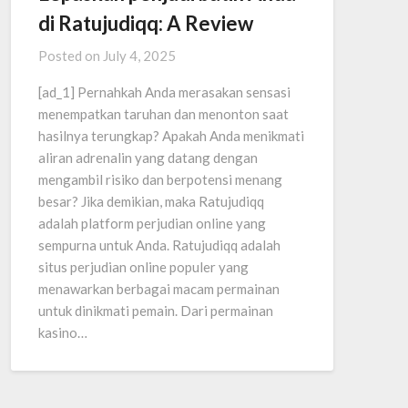
di Ratujudiqq: A Review
Posted on
July 4, 2025
[ad_1] Pernahkah Anda merasakan sensasi
menempatkan taruhan dan menonton saat
hasilnya terungkap? Apakah Anda menikmati
aliran adrenalin yang datang dengan
mengambil risiko dan berpotensi menang
besar? Jika demikian, maka Ratujudiqq
adalah platform perjudian online yang
sempurna untuk Anda. Ratujudiqq adalah
situs perjudian online populer yang
menawarkan berbagai macam permainan
untuk dinikmati pemain. Dari permainan
kasino…