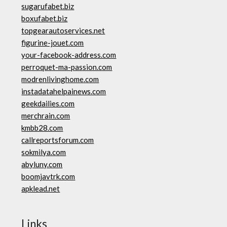
sugarufabet.biz
boxufabet.biz
topgearautoservices.net
figurine-jouet.com
your-facebook-address.com
perroquet-ma-passion.com
modrenlivinghome.com
instadatahelpainews.com
geekdailies.com
merchrain.com
kmbb28.com
callreportsforum.com
sokmilya.com
abyluny.com
boomjavtrk.com
apklead.net
Links