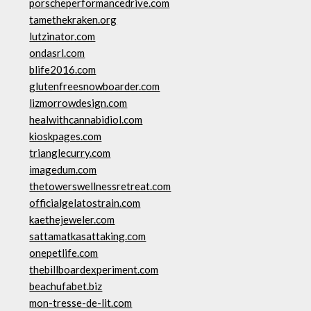
porscheperformancedrive.com
tamethekraken.org
lutzinator.com
ondasrl.com
blife2016.com
glutenfreesnowboarder.com
lizmorrowdesign.com
healwithcannabidiol.com
kioskpages.com
trianglecurry.com
imagedum.com
thetowerswellnessretreat.com
officialgelatostrain.com
kaethejeweler.com
sattamatkasattaking.com
onepetlife.com
thebillboardexperiment.com
beachufabet.biz
mon-tresse-de-lit.com