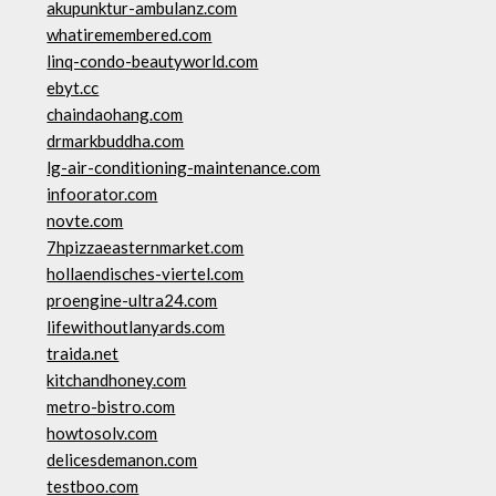
akupunktur-ambulanz.com
whatiremembered.com
linq-condo-beautyworld.com
ebyt.cc
chaindaohang.com
drmarkbuddha.com
lg-air-conditioning-maintenance.com
infoorator.com
novte.com
7hpizzaeasternmarket.com
hollaendisches-viertel.com
proengine-ultra24.com
lifewithoutlanyards.com
traida.net
kitchandhoney.com
metro-bistro.com
howtosolv.com
delicesdemanon.com
testboo.com