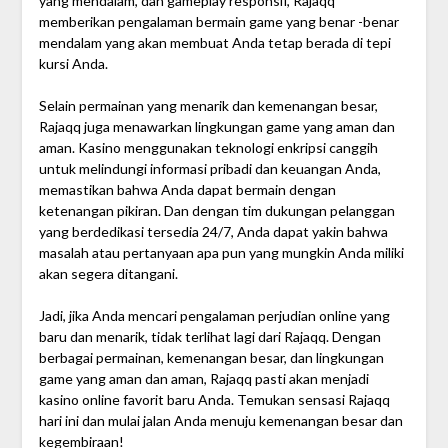
yang mendalam, dan gameplay responsif, Rajaqq
memberikan pengalaman bermain game yang benar -benar
mendalam yang akan membuat Anda tetap berada di tepi
kursi Anda.
Selain permainan yang menarik dan kemenangan besar,
Rajaqq juga menawarkan lingkungan game yang aman dan
aman. Kasino menggunakan teknologi enkripsi canggih
untuk melindungi informasi pribadi dan keuangan Anda,
memastikan bahwa Anda dapat bermain dengan
ketenangan pikiran. Dan dengan tim dukungan pelanggan
yang berdedikasi tersedia 24/7, Anda dapat yakin bahwa
masalah atau pertanyaan apa pun yang mungkin Anda miliki
akan segera ditangani.
Jadi, jika Anda mencari pengalaman perjudian online yang
baru dan menarik, tidak terlihat lagi dari Rajaqq. Dengan
berbagai permainan, kemenangan besar, dan lingkungan
game yang aman dan aman, Rajaqq pasti akan menjadi
kasino online favorit baru Anda. Temukan sensasi Rajaqq
hari ini dan mulai jalan Anda menuju kemenangan besar dan
kegembiraan!