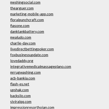
meshingsocial.com
thearguer.com
marketing-mobile-app.com
floralpunchcraft.com
fiasone.com
danktankbattery.com
mealudo.com
charlie-day.com
livedirectbettingpoker.com
foxbusinessupdate.com
lovedaddy.org
integrativemedicalmassageplano.com
mrrugwashing.com
acb-bankia.com
flash-es.net
upshak.com
backsilo.com
siviralqq.com
impressionresorthoian.com