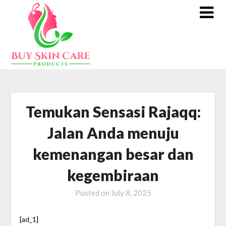
Skip
to
content
Temukan Sensasi Rajaqq:
Jalan Anda menuju
kemenangan besar dan
kegembiraan
Posted on
July 8, 2025
[ad_1]