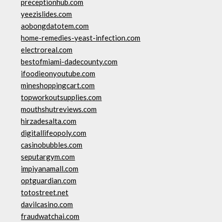
preceptionhub.com
yeezislides.com
aobongdatotem.com
home-remedies-yeast-infection.com
electroreal.com
bestofmiami-dadecounty.com
ifoodieonyoutube.com
mineshoppingcart.com
topworkoutsupplies.com
mouthshutreviews.com
hirzadesalta.com
digitallifeopoly.com
casinobubbles.com
seputargym.com
impiyanamall.com
optguardian.com
totostreet.net
davilcasino.com
fraudwatchai.com