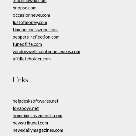
hillclimbwax.com
hnopse.com
occasionnews.com
lustofmoney.com
timebusinesszone.com
peppers-reflection.com
tuneoflife.com
windowwellmaintenancepros.com
affiliateholder.com
Links
helpdesksoftwares.net
lovabowl.net
homeimprovementit.com
newstribunal.com
newsdailymagazines.com