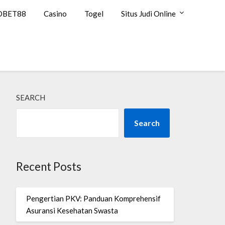
OBET88
Casino
Togel
Situs Judi Online
SEARCH
Search
Recent Posts
Pengertian PKV: Panduan Komprehensif
Asuransi Kesehatan Swasta