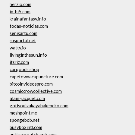
herzio.com
in-hi5.com
krainafantasy.info
todas-noticias.com
senikartu.com
rusportal.net
watty.io
livinginthesun.info
itsriz.com
cargoods.shop
capetownacupuncture.com
bitcoinvideospro.com
cosmiccrowcollective.com
alain-jacquet.com
gotisouizakayabakeneko.com
meshpoint.me
spongebob.net
busyboxintl.com
auttayanratchapak.com