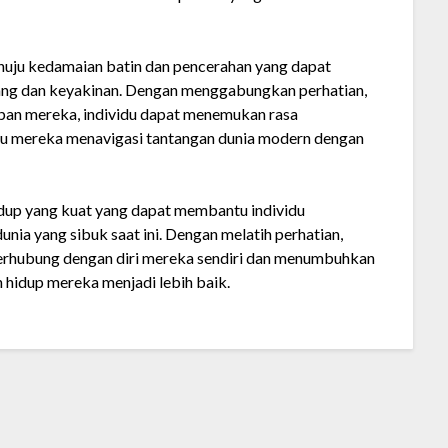
nuju kedamaian batin dan pencerahan yang dapat
kang dan keyakinan. Dengan menggabungkan perhatian,
upan mereka, individu dapat menemukan rasa
 mereka menavigasi tantangan dunia modern dengan
hidup yang kuat yang dapat membantu individu
ia yang sibuk saat ini. Dengan melatih perhatian,
t terhubung dengan diri mereka sendiri dan menumbuhkan
hidup mereka menjadi lebih baik.