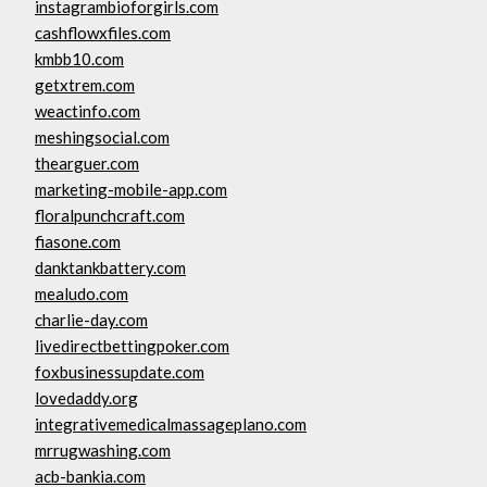
instagrambioforgirls.com
cashflowxfiles.com
kmbb10.com
getxtrem.com
weactinfo.com
meshingsocial.com
thearguer.com
marketing-mobile-app.com
floralpunchcraft.com
fiasone.com
danktankbattery.com
mealudo.com
charlie-day.com
livedirectbettingpoker.com
foxbusinessupdate.com
lovedaddy.org
integrativemedicalmassageplano.com
mrrugwashing.com
acb-bankia.com