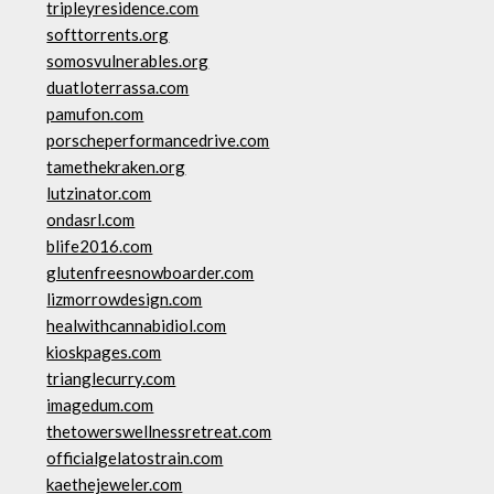
tripleyresidence.com
softtorrents.org
somosvulnerables.org
duatloterrassa.com
pamufon.com
porscheperformancedrive.com
tamethekraken.org
lutzinator.com
ondasrl.com
blife2016.com
glutenfreesnowboarder.com
lizmorrowdesign.com
healwithcannabidiol.com
kioskpages.com
trianglecurry.com
imagedum.com
thetowerswellnessretreat.com
officialgelatostrain.com
kaethejeweler.com