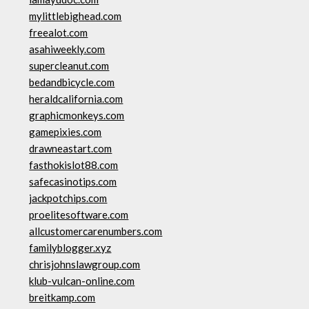
mylittlebighead.com
freealot.com
asahiweekly.com
supercleanut.com
bedandbicycle.com
heraldcalifornia.com
graphicmonkeys.com
gamepixies.com
drawneastart.com
fasthokislot88.com
safecasinotips.com
jackpotchips.com
proelitesoftware.com
allcustomercarenumbers.com
familyblogger.xyz
chrisjohnslawgroup.com
klub-vulcan-online.com
breitkamp.com