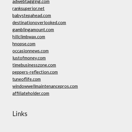
adwebtagging.com
ranksuperior.net
babystepahead.com
destinationoverlooked.com
gamblingamount.com
hillclimbwax.com
hnopse.com
occasionnews.com
lustofmoney.com
timebusinesszone.com
peppers-reflection.com
tuneoflife.com
windowwellmaintenancepros.com
affiliateholder.com
Links