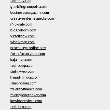
techonly.top
gamblingcompete.com
businesssmagazine.com
creativeinternetmedia.com
n95-sale.com
blogreborn.com
virtcitnow.com
wiselymap.com
prochatgptonline.com
forexfactoryhub.com
kaja-live.com
techcompa.com
sight-web.com
himadrigroup.com
islamroman.com
td-autofinance.com
frienlyjokerpoker.com
kowloonnslots.com
techibro.com