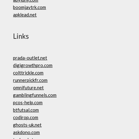
boomjavtrk.com
apklead.net
Links
prada-outlet.net
digigrowthpro.com
colttrickle.com
runnerpickfr.com
omnifuture.net
gamblingfunnels.com
pcos-help.com
btfutsal.com
codirop.com
ghosts-uk.net
askdono.com