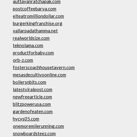
auttayanratchapak.com
postcoffeebarva.com
elteatromilliondollar.com
burgerkingfranchise.org
vallarpadathamma.net
realworldsize.com
teknolama.com
productforbaby.com
orb-z.com
fosterscoachhousetavern.com
mesasdecultivoonline.com
boilersnbits.com
latestviralpost.com
newfreearticle.com
blitzpowerusa.com
gardenofeaten.com
hycys05.com
onemoremilerunning.com
snowboardsteez.com