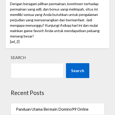
Dengan beragam pilihan permainan, komitmen terhadap
permainan yang adil, dan bonus yang melimpah, situs ini
memiliki semua yang Anda butuhkan untuk pengalaman
perjudian yang menyenangkan dan bermanfaat. Jadi
mengapa menunggu? Kunjungi Asikqq hari ini dan mulai
mainkan game favorit Anda untuk mendapatkan peluang
menang besar!
[ad_2]
SEARCH
Search
Recent Posts
Panduan Utama Bermain Domino99 Online