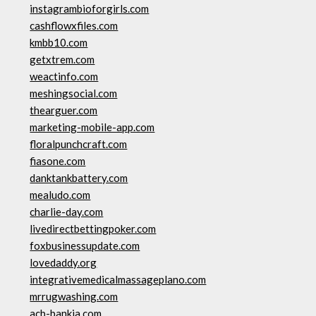
instagrambioforgirls.com
cashflowxfiles.com
kmbb10.com
getxtrem.com
weactinfo.com
meshingsocial.com
thearguer.com
marketing-mobile-app.com
floralpunchcraft.com
fiasone.com
danktankbattery.com
mealudo.com
charlie-day.com
livedirectbettingpoker.com
foxbusinessupdate.com
lovedaddy.org
integrativemedicalmassageplano.com
mrrugwashing.com
acb-bankia.com