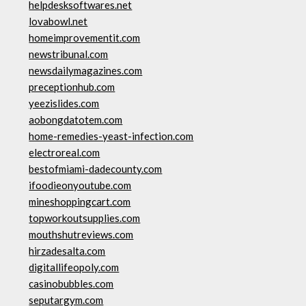
helpdesksoftwares.net
lovabowl.net
homeimprovementit.com
newstribunal.com
newsdailymagazines.com
preceptionhub.com
yeezislides.com
aobongdatotem.com
home-remedies-yeast-infection.com
electroreal.com
bestofmiami-dadecounty.com
ifoodieonyoutube.com
mineshoppingcart.com
topworkoutsupplies.com
mouthshutreviews.com
hirzadesalta.com
digitallifeopoly.com
casinobubbles.com
seputargym.com