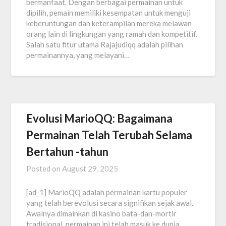
bermanfaat. Dengan berbagai permainan untuk
dipilih, pemain memiliki kesempatan untuk menguji
keberuntungan dan keterampilan mereka melawan
orang lain di lingkungan yang ramah dan kompetitif.
Salah satu fitur utama Rajajudiqq adalah pilihan
permainannya, yang melayani…
Evolusi MarioQQ: Bagaimana
Permainan Telah Terubah Selama
Bertahun -tahun
Posted on
August 29, 2025
[ad_1] MarioQQ adalah permainan kartu populer
yang telah berevolusi secara signifikan sejak awal.
Awalnya dimainkan di kasino bata-dan-mortir
tradisional, permainan ini telah masuk ke dunia