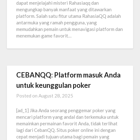
dapat menjelajahi misteri Rahasiaqq dan
mengungkap banyak manfaat yang ditawarkan
platform. Salah satu fitur utama RahasiaQQ adalah
antarmuka yang ramah pengguna, yang
memudahkan pemain untuk menavigasi platform dan
menemukan game favorit…
CEBANQQ: Platform masuk Anda
untuk keunggulan poker
Posted on
August 28, 2025
[ad_1] Jika Anda seorang penggemar poker yang
mencari platform yang andal dan terkemuka untuk
memainkan permainan favorit Anda, tidak terlihat
lagi dari CebanQQ. Situs poker online ini dengan
cepat menjadi tujuan utama bagi pemain yang