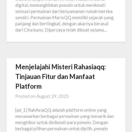
digital, memungkinkan pemain untuk menikmati
sensasi permainan dari kenyamanan rumah mereka
sendiri. Permainan MarioQQ memiliki sejarah yang
panjang dan bertingkat, dengan akarnya berasal
dari Cina kuno. Dipercaya telah dibuat selama…
Menjelajahi Misteri Rahasiaqq:
Tinjauan Fitur dan Manfaat
Platform
Posted on
August 29, 2025
[ad_1] RahAsiaQQ adalah platform online yang
menawarkan berbagai permainan yang menarik dan
menghibur untuk dinikmati para pemain. Dengan
berbagai pilihan permainan untuk dipilih, pemain