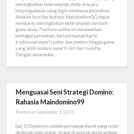
meningkatkan keterampilan Anda atau pro
berpengalaman yang ingin membawa permainan
Anda ke level berikutnya, MaindominoQQ dapat
membantu meningkatkan keterampilan bermain
game Anda. Platform online ini menawarkan
berbagai permainan, dari permainan kartu
tradisional seperti poker dan domino hingga game
yang lebih modern seperti slot dan roulette.
Dengan antarmuka…
Menguasai Seni Strategi Domino:
Rahasia Maindomino99
Posted on
September 1, 2025
[ad_1] Dominoes adalah permainan klasik yang telah
dinikmati oleh orang -orang di seluruh dunia selama