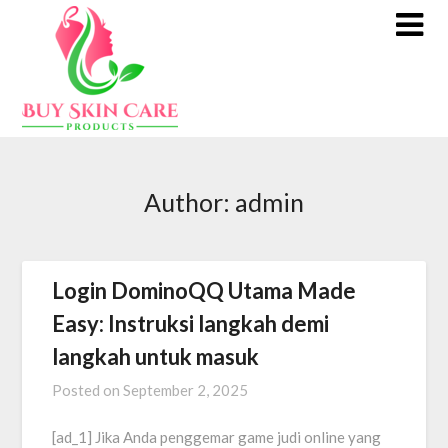
Skip
to
content
Author:
admin
Login DominoQQ Utama Made
Easy: Instruksi langkah demi
langkah untuk masuk
Posted on
September 2, 2025
[ad_1] Jika Anda penggemar game judi online yang