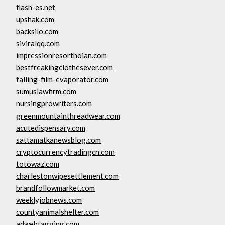
flash-es.net
upshak.com
backsilo.com
siviralqq.com
impressionresorthoian.com
bestfreakingclothesever.com
falling-film-evaporator.com
sumuslawfirm.com
nursingprowriters.com
greenmountainthreadwear.com
acutedispensary.com
sattamatkanewsblog.com
cryptocurrencytradingcn.com
totowaz.com
charlestonwipesettlement.com
brandfollowmarket.com
weeklyjobnews.com
countyanimalshelter.com
adwebtagging.com