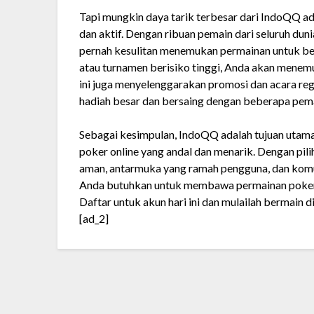
Tapi mungkin daya tarik terbesar dari IndoQQ 
dan aktif. Dengan ribuan pemain dari seluruh dun
pernah kesulitan menemukan permainan untuk be
atau turnamen berisiko tinggi, Anda akan menemu
ini juga menyelenggarakan promosi dan acara 
hadiah besar dan bersaing dengan beberapa pemai
Sebagai kesimpulan, IndoQQ adalah tujuan utam
poker online yang andal dan menarik. Dengan pi
aman, antarmuka yang ramah pengguna, dan kom
Anda butuhkan untuk membawa permainan poker 
Daftar untuk akun hari ini dan mulailah bermain
[ad_2]