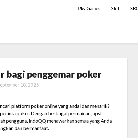
Pkv Games
Slot
SB
ir bagi penggemar poker
eptember 18, 2025
ari platform poker online yang andal dan menarik?
gi pecinta poker. Dengan berbagai permainan, opsi
mah pengguna, IndoQQ menawarkan semua yang Anda
ngkan dan bermanfaat.