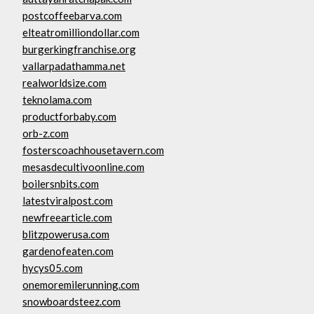
postcoffeebarva.com
elteatromilliondollar.com
burgerkingfranchise.org
vallarpadathamma.net
realworldsize.com
teknolama.com
productforbaby.com
orb-z.com
fosterscoachhousetavern.com
mesasdecultivoonline.com
boilersnbits.com
latestviralpost.com
newfreearticle.com
blitzpowerusa.com
gardenofeaten.com
hycys05.com
onemoremilerunning.com
snowboardsteez.com