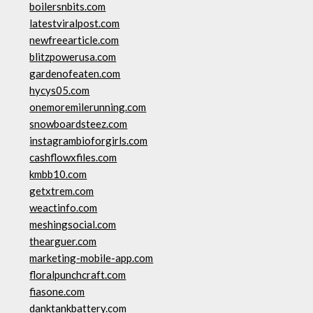
boilersnbits.com
latestviralpost.com
newfreearticle.com
blitzpowerusa.com
gardenofeaten.com
hycys05.com
onemoremilerunning.com
snowboardsteez.com
instagrambioforgirls.com
cashflowxfiles.com
kmbb10.com
getxtrem.com
weactinfo.com
meshingsocial.com
thearguer.com
marketing-mobile-app.com
floralpunchcraft.com
fiasone.com
danktankbattery.com