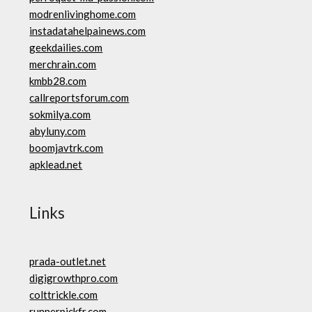
modrenlivinghome.com
instadatahelpainews.com
geekdailies.com
merchrain.com
kmbb28.com
callreportsforum.com
sokmilya.com
abyluny.com
boomjavtrk.com
apklead.net
Links
prada-outlet.net
digigrowthpro.com
colttrickle.com
runnerpickfr.com