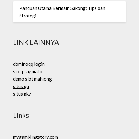
Panduan Utama Bermain Sakong: Tips dan
Strategi
LINK LAINNYA
dominoqq login
slot pragmatic
demo slot mahjong
situs qq
situs pkv
Links
mygamblingstory.com