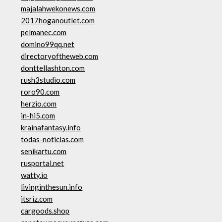
majalahwekonews.com
2017hoganoutlet.com
pelmanec.com
domino99qq.net
directoryoftheweb.com
donttellashton.com
rush3studio.com
roro90.com
herzio.com
in-hi5.com
krainafantasy.info
todas-noticias.com
senikartu.com
rusportal.net
watty.io
livinginthesun.info
itsriz.com
cargoods.shop