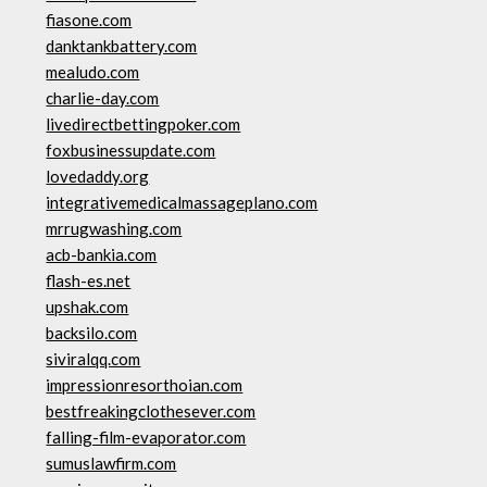
fiasone.com
danktankbattery.com
mealudo.com
charlie-day.com
livedirectbettingpoker.com
foxbusinessupdate.com
lovedaddy.org
integrativemedicalmassageplano.com
mrrugwashing.com
acb-bankia.com
flash-es.net
upshak.com
backsilo.com
siviralqq.com
impressionresorthoian.com
bestfreakingclothesever.com
falling-film-evaporator.com
sumuslawfirm.com