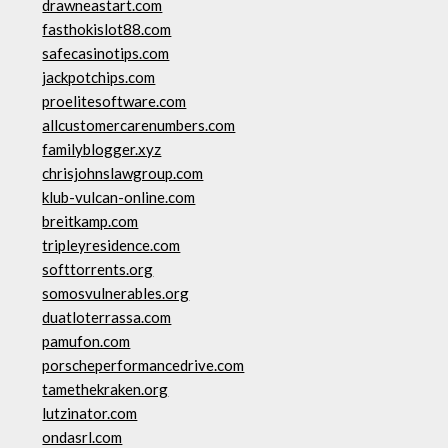
drawneastart.com
fasthokislot88.com
safecasinotips.com
jackpotchips.com
proelitesoftware.com
allcustomercarenumbers.com
familyblogger.xyz
chrisjohnslawgroup.com
klub-vulcan-online.com
breitkamp.com
tripleyresidence.com
softtorrents.org
somosvulnerables.org
duatloterrassa.com
pamufon.com
porscheperformancedrive.com
tamethekraken.org
lutzinator.com
ondasrl.com