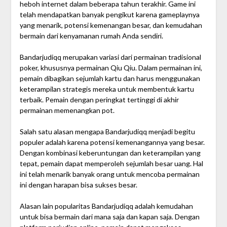
heboh internet dalam beberapa tahun terakhir. Game ini
telah mendapatkan banyak pengikut karena gameplaynya
yang menarik, potensi kemenangan besar, dan kemudahan
bermain dari kenyamanan rumah Anda sendiri.
Bandarjudiqq merupakan variasi dari permainan tradisional
poker, khususnya permainan Qiu Qiu. Dalam permainan ini,
pemain dibagikan sejumlah kartu dan harus menggunakan
keterampilan strategis mereka untuk membentuk kartu
terbaik. Pemain dengan peringkat tertinggi di akhir
permainan memenangkan pot.
Salah satu alasan mengapa Bandarjudiqq menjadi begitu
populer adalah karena potensi kemenangannya yang besar.
Dengan kombinasi keberuntungan dan keterampilan yang
tepat, pemain dapat memperoleh sejumlah besar uang. Hal
ini telah menarik banyak orang untuk mencoba permainan
ini dengan harapan bisa sukses besar.
Alasan lain popularitas Bandarjudiqq adalah kemudahan
untuk bisa bermain dari mana saja dan kapan saja. Dengan