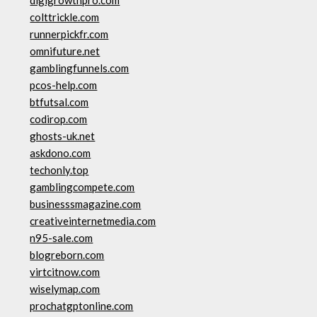
digigrowthpro.com
colttrickle.com
runnerpickfr.com
omnifuture.net
gamblingfunnels.com
pcos-help.com
btfutsal.com
codirop.com
ghosts-uk.net
askdono.com
techonly.top
gamblingcompete.com
businesssmagazine.com
creativeinternetmedia.com
n95-sale.com
blogreborn.com
virtcitnow.com
wiselymap.com
prochatgptonline.com