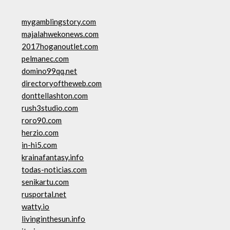
mygamblingstory.com
majalahwekonews.com
2017hoganoutlet.com
pelmanec.com
domino99qq.net
directoryoftheweb.com
donttellashton.com
rush3studio.com
roro90.com
herzio.com
in-hi5.com
krainafantasy.info
todas-noticias.com
senikartu.com
rusportal.net
watty.io
livinginthesun.info