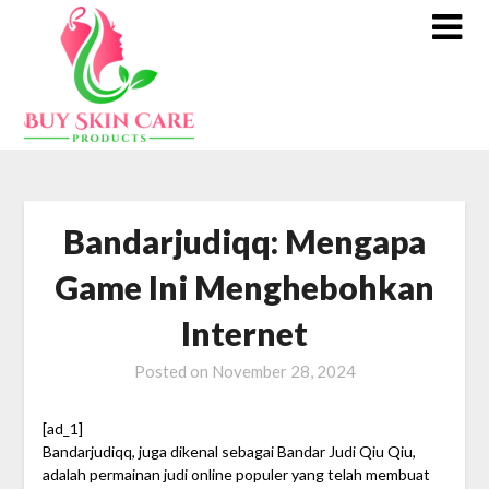
Skip
to
content
Bandarjudiqq: Mengapa
Game Ini Menghebohkan
Internet
Posted on
November 28, 2024
[ad_1]
Bandarjudiqq, juga dikenal sebagai Bandar Judi Qiu Qiu,
adalah permainan judi online populer yang telah membuat