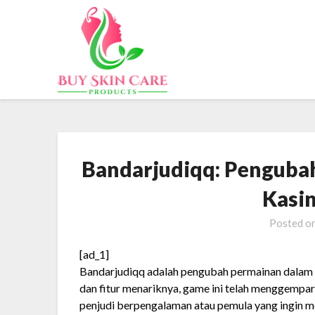
Skip
to
content
Bandarjudiqq: Penguba
Kasi
Posted o
[ad_1]
Bandarjudiqq adalah pengubah permainan dalam d
dan fitur menariknya, game ini telah menggempar
penjudi berpengalaman atau pemula yang ingin 