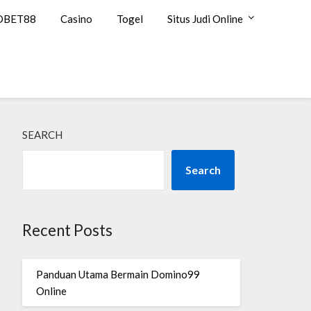
OBET88
Casino
Togel
Situs Judi Online
SEARCH
Search
Recent Posts
Panduan Utama Bermain Domino99
Online