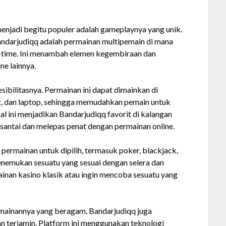
enjadi begitu populer adalah gameplaynya yang unik.
andarjudiqq adalah permainan multipemain di mana
al-time. Ini menambah elemen kegembiraan dan
ne lainnya.
sibilitasnya. Permainan ini dapat dimainkan di
et, dan laptop, sehingga memudahkan pemain untuk
l ini menjadikan Bandarjudiqq favorit di kalangan
rsantai dan melepas penat dengan permainan online.
rmainan untuk dipilih, termasuk poker, blackjack,
 menemukan sesuatu yang sesuai dengan selera dan
nan kasino klasik atau ingin mencoba sesuatu yang
rmainannya yang beragam, Bandarjudiqq juga
 terjamin. Platform ini menggunakan teknologi