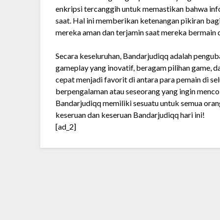
enkripsi tercanggih untuk memastikan bahwa info
saat. Hal ini memberikan ketenangan pikiran ba
mereka aman dan terjamin saat mereka bermain d
Secara keseluruhan, Bandarjudiqq adalah pengub
gameplay yang inovatif, beragam pilihan game, d
cepat menjadi favorit di antara para pemain di s
berpengalaman atau seseorang yang ingin menco
Bandarjudiqq memiliki sesuatu untuk semua ora
keseruan dan keseruan Bandarjudiqq hari ini!
[ad_2]