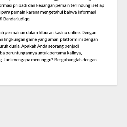
rmasi pribadi dan keuangan pemain terlindungi setiap
gi para pemain karena mengetahui bahwa informasi
i Bandarjudiqq.
ah permainan dalam hiburan kasino online. Dengan
an lingkungan game yang aman, platform ini dengan
eluruh dunia. Apakah Anda seorang penjudi
ba peruntungannya untuk pertama kalinya,
ng. Jadi mengapa menunggu? Bergabunglah dengan