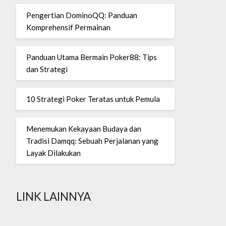
Pengertian DominoQQ: Panduan
Komprehensif Permainan
Panduan Utama Bermain Poker88: Tips
dan Strategi
10 Strategi Poker Teratas untuk Pemula
Menemukan Kekayaan Budaya dan
Tradisi Damqq: Sebuah Perjalanan yang
Layak Dilakukan
LINK LAINNYA