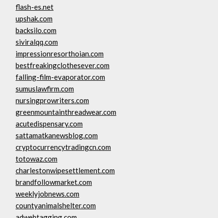
flash-es.net
upshak.com
backsilo.com
siviralqq.com
impressionresorthoian.com
bestfreakingclothesever.com
falling-film-evaporator.com
sumuslawfirm.com
nursingprowriters.com
greenmountainthreadwear.com
acutedispensary.com
sattamatkanewsblog.com
cryptocurrencytradingcn.com
totowaz.com
charlestonwipesettlement.com
brandfollowmarket.com
weeklyjobnews.com
countyanimalshelter.com
adwebtagging.com