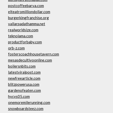
postcoffeebarva.com
elteatromilliondollar.com
burgerkingfranchise.org
vallarpadathamma.net
realworldsize.com
teknolama.com
productforbaby.com
orb-z.com
fosterscoachhousetavern.com
mesasdecultivoonline.com
boilersnbits.com
latestviralpost.com
newfreearticle.com
blitzpowerusa.com
gardenofeaten.com
hycys05.com
onemoremilerunning.com
snowboardsteez.com