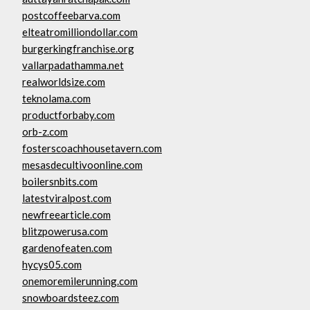
postcoffeebarva.com
elteatromilliondollar.com
burgerkingfranchise.org
vallarpadathamma.net
realworldsize.com
teknolama.com
productforbaby.com
orb-z.com
fosterscoachhousetavern.com
mesasdecultivoonline.com
boilersnbits.com
latestviralpost.com
newfreearticle.com
blitzpowerusa.com
gardenofeaten.com
hycys05.com
onemoremilerunning.com
snowboardsteez.com