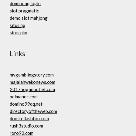
dominoqq login
slot pragmatic
demo slot mahjong
situs qq
situs pkv
Links
mygamblingstory.com
majalahwekonews.com
2017hoganoutlet.com
pelmanec.com
domino99qq.net
directoryoftheweb.com
donttellashton.com
rush3studio.com
roro90.com