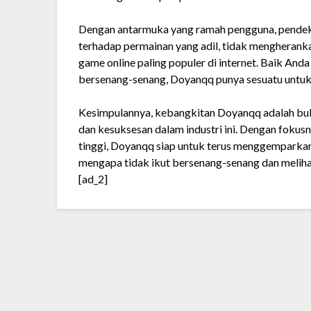
Dengan antarmuka yang ramah pengguna, pendek
terhadap permainan yang adil, tidak mengheranka
game online paling populer di internet. Baik An
bersenang-senang, Doyanqq punya sesuatu untuk
Kesimpulannya, kebangkitan Doyanqq adalah bukt
dan kesuksesan dalam industri ini. Dengan fokusn
tinggi, Doyanqq siap untuk terus menggemparkan
mengapa tidak ikut bersenang-senang dan melih
[ad_2]