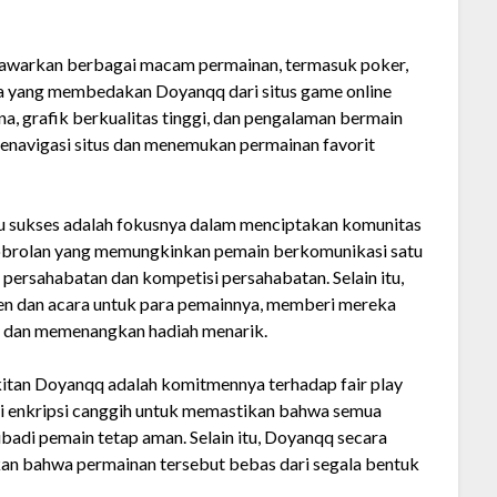
nawarkan berbagai macam permainan, termasuk poker,
pa yang membedakan Doyanqq dari situs game online
, grafik berkualitas tinggi, dan pengalaman bermain
navigasi situs dan menemukan permainan favorit
u sukses adalah fokusnya dalam menciptakan komunitas
r obrolan yang memungkinkan pemain berkomunikasi satu
 persahabatan dan kompetisi persahabatan. Selain itu,
n dan acara untuk para pemainnya, memberi mereka
 dan memenangkan hadiah menarik.
kitan Doyanqq adalah komitmennya terhadap fair play
ogi enkripsi canggih untuk memastikan bahwa semua
ibadi pemain tetap aman. Selain itu, Doyanqq secara
an bahwa permainan tersebut bebas dari segala bentuk