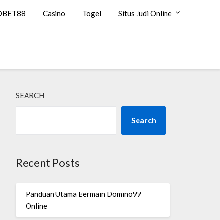
OBET88
Casino
Togel
Situs Judi Online
SEARCH
Search
Recent Posts
Panduan Utama Bermain Domino99
Online