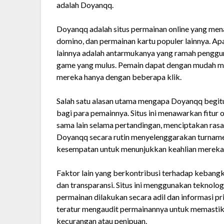
adalah Doyanqq.
Doyanqq adalah situs permainan online yang me
domino, dan permainan kartu populer lainnya. A
lainnya adalah antarmukanya yang ramah pengguna
game yang mulus. Pemain dapat dengan mudah me
mereka hanya dengan beberapa klik.
Salah satu alasan utama mengapa Doyanqq begit
bagi para pemainnya. Situs ini menawarkan fitu
sama lain selama pertandingan, menciptakan rasa
Doyanqq secara rutin menyelenggarakan turname
kesempatan untuk menunjukkan keahlian mereka
Faktor lain yang berkontribusi terhadap kebang
dan transparansi. Situs ini menggunakan teknol
permainan dilakukan secara adil dan informasi pr
teratur mengaudit permainannya untuk memastik
kecurangan atau penipuan.