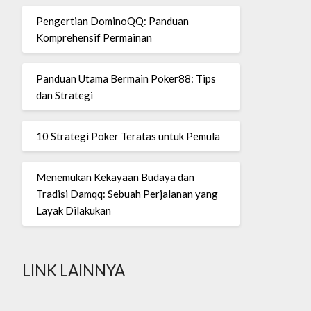
Pengertian DominoQQ: Panduan
Komprehensif Permainan
Panduan Utama Bermain Poker88: Tips
dan Strategi
10 Strategi Poker Teratas untuk Pemula
Menemukan Kekayaan Budaya dan
Tradisi Damqq: Sebuah Perjalanan yang
Layak Dilakukan
LINK LAINNYA