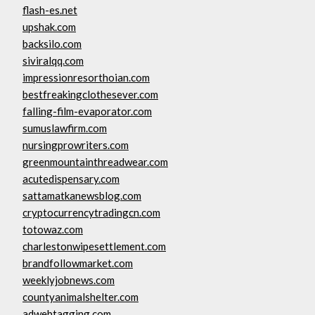
flash-es.net
upshak.com
backsilo.com
siviralqq.com
impressionresorthoian.com
bestfreakingclothesever.com
falling-film-evaporator.com
sumuslawfirm.com
nursingprowriters.com
greenmountainthreadwear.com
acutedispensary.com
sattamatkanewsblog.com
cryptocurrencytradingcn.com
totowaz.com
charlestonwipesettlement.com
brandfollowmarket.com
weeklyjobnews.com
countyanimalshelter.com
adwebtagging.com