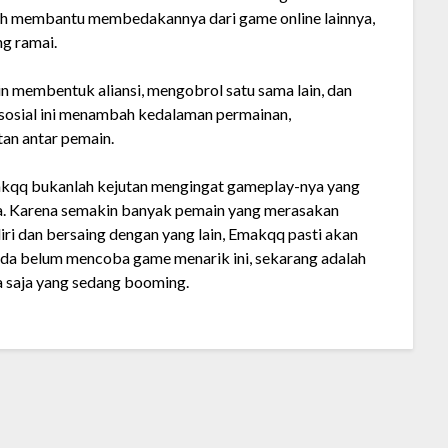
telah membantu membedakannya dari game online lainnya,
ng ramai.
 membentuk aliansi, mengobrol satu sama lain, dan
sosial ini menambah kedalaman permainan,
n antar pemain.
makqq bukanlah kejutan mengingat gameplay-nya yang
nya. Karena semakin banyak pemain yang merasakan
ri dan bersaing dengan yang lain, Emakqq pasti akan
nda belum mencoba game menarik ini, sekarang adalah
 saja yang sedang booming.