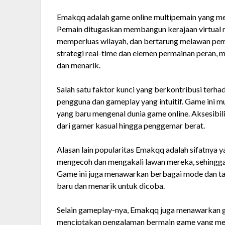
Emakqq adalah game online multipemain yang mel
Pemain ditugaskan membangun kerajaan virtual
memperluas wilayah, dan bertarung melawan pema
strategi real-time dan elemen permainan peran
dan menarik.
Salah satu faktor kunci yang berkontribusi ter
pengguna dan gameplay yang intuitif. Game ini 
yang baru mengenal dunia game online. Aksesibil
dari gamer kasual hingga penggemar berat.
Alasan lain popularitas Emakqq adalah sifatnya 
mengecoh dan mengakali lawan mereka, sehingga
Game ini juga menawarkan berbagai mode dan ta
baru dan menarik untuk dicoba.
Selain gameplay-nya, Emakqq juga menawarkan gr
menciptakan pengalaman bermain game yang menar