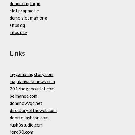
dominoqq login
slot pragmatic
demo slot mahjong
situs qq
situs pkv
Links
mygamblingstory.com
majalahwekonews.com
2017hoganoutlet.com
pelmanec.com
domino99qq.net
directoryoftheweb.com
donttellashton.com
rush3studio.com
roro90.com