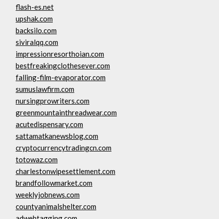
flash-es.net
upshak.com
backsilo.com
siviralqq.com
impressionresorthoian.com
bestfreakingclothesever.com
falling-film-evaporator.com
sumuslawfirm.com
nursingprowriters.com
greenmountainthreadwear.com
acutedispensary.com
sattamatkanewsblog.com
cryptocurrencytradingcn.com
totowaz.com
charlestonwipesettlement.com
brandfollowmarket.com
weeklyjobnews.com
countyanimalshelter.com
adwebtagging.com