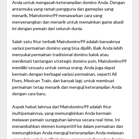
Anda untuk mengasah keterampilan domino Anda. Dengan
antarmuka yang ramah pengguna dan gameplay yang
menarik, Maindomino99 menawarkan cara yang
menyenangkan dan menarik untuk memainkan game abadi
ini dengan pemain dari seluruh dunia.
Salah satu fitur terbaik Maindomino99 adalah banyaknya
variasi permainan domino yang bisa dipilih. Baik Anda lebih
menyukai permainan tradisional domino balok atau
menikmati tantangan strategis domino poin, Maindomino99
memiliki sesuatu untuk semua orang. Anda juga dapat
bermain dengan berbagai variasi permainan, seperti All
Fives, Mexican Train, dan banyak lagi, untuk membuat
permainan tetap menarik dan menguji keterampilan Anda
dengan cara baru.
Aspek hebat lainnya dari Maindomino99 adalah fitur
multipemainnya, yang memungkinkan Anda bermain
melawan pemain sungguhan lainnya secara real-time. Ini
menambahkan elemen kompetitif ke dalam permainan dan
memungkinkan Anda menguji keterampilan Anda melawan