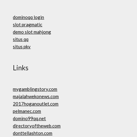
dominoqq login
slot pragmatic
demo slot mahjong
situs qq
situs pkv
Links
mygamblingstory.com
majalahwekonews.com
2017hoganoutlet.com
pelmanec.com
domino99qq.net
directoryoftheweb.com
donttellashton.com