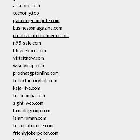
askdono.com
techonly.top
gamblingcompete.com
businesssmagazine.com
creativeinternetmedia.com
n95-sale.com
blogreborn.com
virtcitnow.com
wiselymap.com
prochatgptonline.com
forexfactoryhub.com
kaja-live.com
techcompa.com
sight-web.com
himadrigroup.com
islamroman.com
td-autofinance.com
frienlyjokerpoker.com