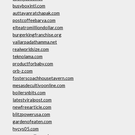
busyboxintl.com
auttayanratchapak.com
postcoffeebarva.com
elteatromilliondollar.com
burgerkingfranchise.org
vallarpadathamma.net
realworldsize.com
teknolama.com
productforbaby.com
orb-z.com
fosterscoachhousetavern.com
mesasdecultivoonline.com
boilersnbits.com
latestviralpost.com
newfreearticle.com
blitzpowerusa.com
gardenofeaten.com
hycys05.com