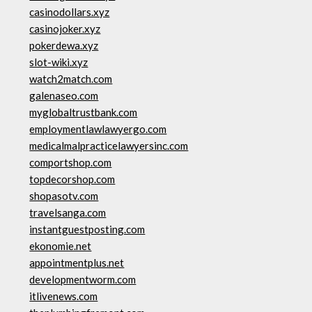
casinodollars.xyz
casinojoker.xyz
pokerdewa.xyz
slot-wiki.xyz
watch2match.com
galenaseo.com
myglobaltrustbank.com
employmentlawlawyergo.com
medicalmalpracticelawyersinc.com
comportshop.com
topdecorshop.com
shopasotv.com
travelsanga.com
instantguestposting.com
ekonomie.net
appointmentplus.net
developmentworm.com
itlivenews.com