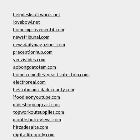
helpdesksoftwares.net
lovabowl.net
homeimprovementit.com
newstribunal.com
newsdailymagazines.com
preceptionhub.com
yeezislides.com
aobongdatotem.com
home-remedies-yeast-infection.com
electroreal.com
bestofmiami-dadecounty.com
ifoodieonyoutube.com
mineshoppingcart.com
topworkoutsupplies.com
mouthshutreviews.com
hirzadesalta.com
digitallifeopoly.com