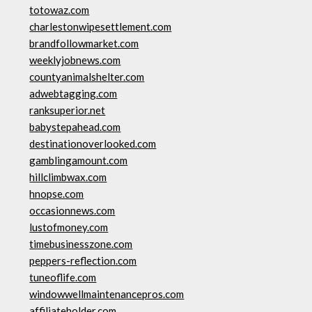
totowaz.com
charlestonwipesettlement.com
brandfollowmarket.com
weeklyjobnews.com
countyanimalshelter.com
adwebtagging.com
ranksuperior.net
babystepahead.com
destinationoverlooked.com
gamblingamount.com
hillclimbwax.com
hnopse.com
occasionnews.com
lustofmoney.com
timebusinesszone.com
peppers-reflection.com
tuneoflife.com
windowwellmaintenancepros.com
affiliateholder.com