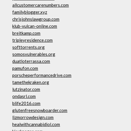
allcustomercarenumbers.com
familyblogger.xyz
chrisjohnslawgroup.com
klub-vulcan-online.com
breitkamp.com
tripleyresidence.com
softtorrents.org
somosvulnerables.org
duatloterrassa.com
pamufon.com
porscheperformancedrive.com
tamethekraken.org
lutzinator.com
ondasrl.com
blife2016.com
glutenfreesnowboarder.com
lizmorrowdesign.com
healwithcannabidiol.com