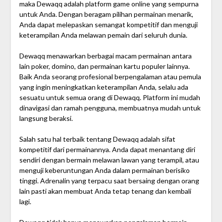
maka Dewaqq adalah platform game online yang sempurna
untuk Anda. Dengan beragam pilihan permainan menarik,
Anda dapat melepaskan semangat kompetitif dan menguji
keterampilan Anda melawan pemain dari seluruh dunia.
Dewaqq menawarkan berbagai macam permainan antara
lain poker, domino, dan permainan kartu populer lainnya.
Baik Anda seorang profesional berpengalaman atau pemula
yang ingin meningkatkan keterampilan Anda, selalu ada
sesuatu untuk semua orang di Dewaqq. Platform ini mudah
dinavigasi dan ramah pengguna, membuatnya mudah untuk
langsung beraksi.
Salah satu hal terbaik tentang Dewaqq adalah sifat
kompetitif dari permainannya. Anda dapat menantang diri
sendiri dengan bermain melawan lawan yang terampil, atau
menguji keberuntungan Anda dalam permainan berisiko
tinggi. Adrenalin yang terpacu saat bersaing dengan orang
lain pasti akan membuat Anda tetap tenang dan kembali
lagi.