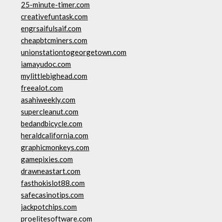
25-minute-timer.com
creativefuntask.com
engrsaifulsaif.com
cheapbtcminers.com
unionstationtogeorgetown.com
iamayudoc.com
mylittlebighead.com
freealot.com
asahiweekly.com
supercleanut.com
bedandbicycle.com
heraldcalifornia.com
graphicmonkeys.com
gamepixies.com
drawneastart.com
fasthokislot88.com
safecasinotips.com
jackpotchips.com
proelitesoftware.com