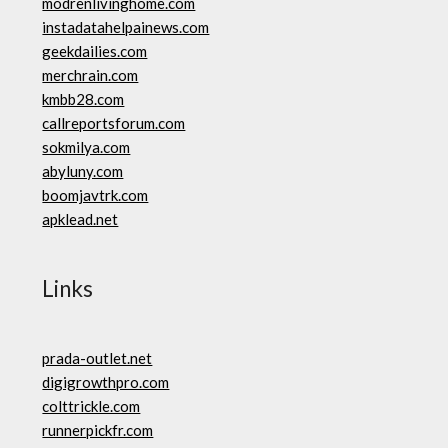
modrenlivinghome.com
instadatahelpainews.com
geekdailies.com
merchrain.com
kmbb28.com
callreportsforum.com
sokmilya.com
abyluny.com
boomjavtrk.com
apklead.net
Links
prada-outlet.net
digigrowthpro.com
colttrickle.com
runnerpickfr.com