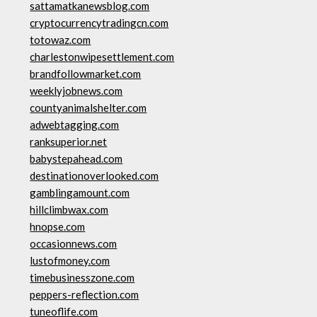
sattamatkanewsblog.com
cryptocurrencytradingcn.com
totowaz.com
charlestonwipesettlement.com
brandfollowmarket.com
weeklyjobnews.com
countyanimalshelter.com
adwebtagging.com
ranksuperior.net
babystepahead.com
destinationoverlooked.com
gamblingamount.com
hillclimbwax.com
hnopse.com
occasionnews.com
lustofmoney.com
timebusinesszone.com
peppers-reflection.com
tuneoflife.com