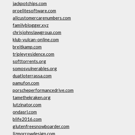
jackpotchips.com
proelitesoftware.com
allcustomercarenumbers.com
familyblogger.xyz
chrisjohnslawgroup.com
klub-vulcan-online.com
breitkamp.com
tripleyresidence.com
softtorrents.org
somosvulnerables.org
duatloterrassa.com
pamufon.com
porscheperformancedrive.com
tamethekraken.org
lutzinator.com
ondasrl.com
blife2016.com
glutenfreesnowboarder.com
lizmorrowdesign.com