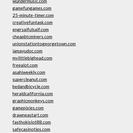
wundermusic.com
gamefungames.com
25-minute-timer.com
creativefuntask.com
engrsaifulsaif.com
cheapbtcminers.com
unionstationtogeorgetown.com
iamayudoc.com
mylittlebighead.com
freealot.com
asahiweekly.com
supercleanut.com
bedandbicycle.com
heraldcalifornia.com
graphicmonkeys.com
gamepixies.com
drawneastart.com
fasthokislot88.com
safecasinotips.com