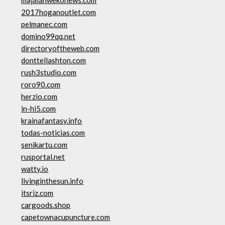
majalahwekonews.com
2017hoganoutlet.com
pelmanec.com
domino99qq.net
directoryoftheweb.com
donttellashton.com
rush3studio.com
roro90.com
herzio.com
in-hi5.com
krainafantasy.info
todas-noticias.com
senikartu.com
rusportal.net
watty.io
livinginthesun.info
itsriz.com
cargoods.shop
capetownacupuncture.com