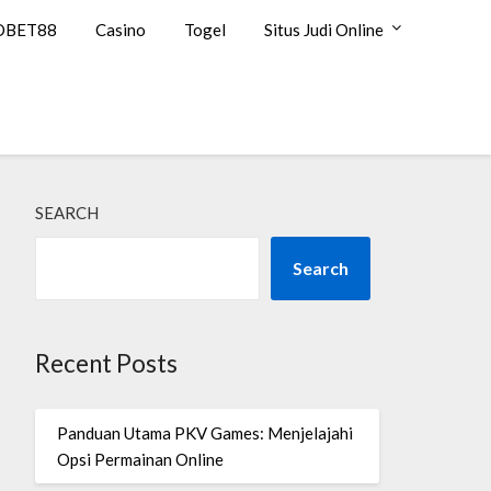
OBET88
Casino
Togel
Situs Judi Online
SEARCH
Search
Recent Posts
Panduan Utama PKV Games: Menjelajahi
Opsi Permainan Online