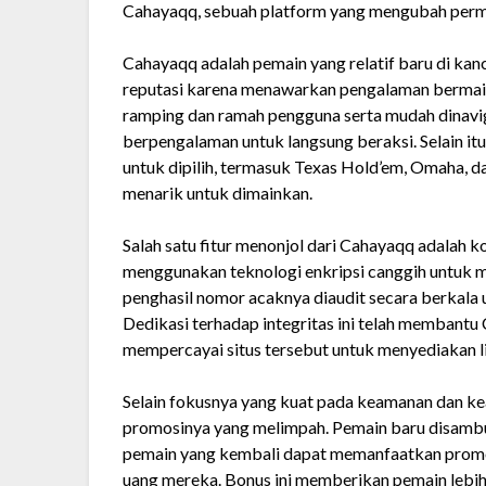
Cahayaqq, sebuah platform yang mengubah perma
Cahayaqq adalah pemain yang relatif baru di ka
reputasi karena menawarkan pengalaman bermain 
ramping dan ramah pengguna serta mudah dinav
berpengalaman untuk langsung beraksi. Selain 
untuk dipilih, termasuk Texas Hold’em, Omaha, d
menarik untuk dimainkan.
Salah satu fitur menonjol dari Cahayaqq adalah k
menggunakan teknologi enkripsi canggih untuk
penghasil nomor acaknya diaudit secara berkala
Dedikasi terhadap integritas ini telah membant
mempercayai situs tersebut untuk menyediakan l
Selain fokusnya yang kuat pada keamanan dan ke
promosinya yang melimpah. Pemain baru disambu
pemain yang kembali dapat memanfaatkan promo
uang mereka. Bonus ini memberikan pemain lebih 