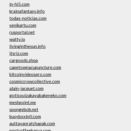
in-hi5.com
krainafantasy.info
todas-noticias.com
senikartu.com
rusportal.net
watty.io
livinginthesun.info
itsriz.com
cargoods.shop
capetownacupuncture.com
bitcoinvideospro.com
cosmiccrowcollective.com
alain-jacquet.com
gotisouizakayabakeneko.com
meshpoint.me
spongebob.net
busyboxintl.com
auttayanratchapak.com
postcoffeebarva.com