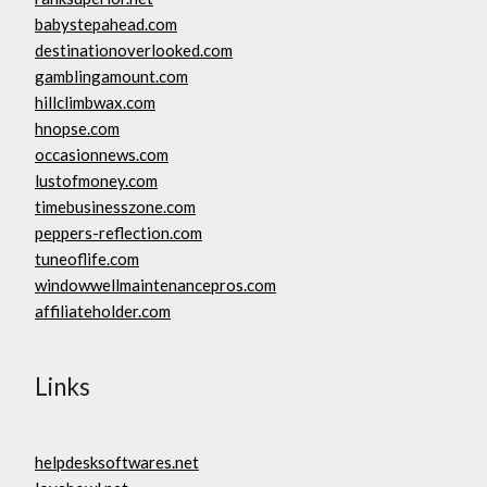
babystepahead.com
destinationoverlooked.com
gamblingamount.com
hillclimbwax.com
hnopse.com
occasionnews.com
lustofmoney.com
timebusinesszone.com
peppers-reflection.com
tuneoflife.com
windowwellmaintenancepros.com
affiliateholder.com
Links
helpdesksoftwares.net