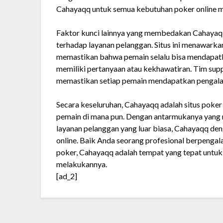
Cahayaqq untuk semua kebutuhan poker online 
Faktor kunci lainnya yang membedakan Cahayaqq 
terhadap layanan pelanggan. Situs ini menawarkan 
memastikan bahwa pemain selalu bisa mendapat
memiliki pertanyaan atau kekhawatiran. Tim supp
memastikan setiap pemain mendapatkan pengalama
Secara keseluruhan, Cahayaqq adalah situs poke
pemain di mana pun. Dengan antarmukanya yang r
layanan pelanggan yang luar biasa, Cahayaqq de
online. Baik Anda seorang profesional berpenga
poker, Cahayaqq adalah tempat yang tepat untu
melakukannya.
[ad_2]