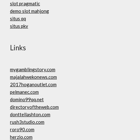
slot pragmatic
demo slot mahjong
situs qq
situs pkv
Links
mygamblingstory.com
majalahwekonews.com
2017hoganoutlet.com
pelmanec.com
domino99qq.net
directoryoftheweb.com
donttellashton.com
rush3studio.com
roro90.com
herzio.com