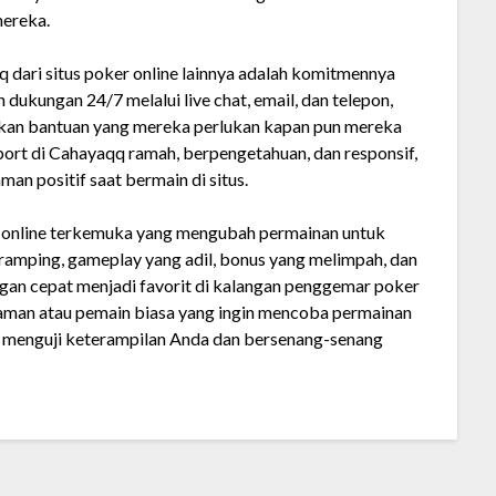
mereka.
dari situs poker online lainnya adalah komitmennya
dukungan 24/7 melalui live chat, email, dan telepon,
kan bantuan yang mereka perlukan kapan pun mereka
ort di Cahayaqq ramah, berpengetahuan, dan responsif,
n positif saat bermain di situs.
r online terkemuka yang mengubah permainan untuk
amping, gameplay yang adil, bonus yang melimpah, dan
ngan cepat menjadi favorit di kalangan penggemar poker
laman atau pemain biasa yang ingin mencoba permainan
k menguji keterampilan Anda dan bersenang-senang