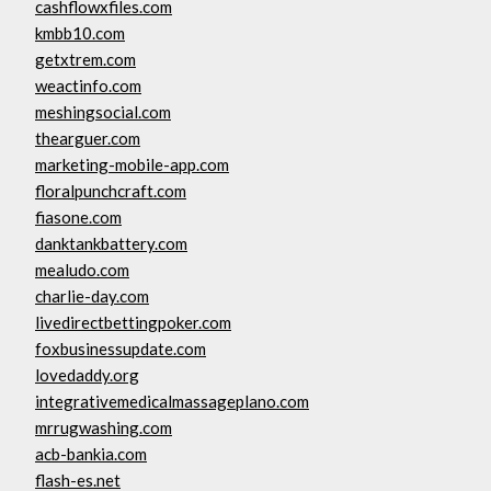
cashflowxfiles.com
kmbb10.com
getxtrem.com
weactinfo.com
meshingsocial.com
thearguer.com
marketing-mobile-app.com
floralpunchcraft.com
fiasone.com
danktankbattery.com
mealudo.com
charlie-day.com
livedirectbettingpoker.com
foxbusinessupdate.com
lovedaddy.org
integrativemedicalmassageplano.com
mrrugwashing.com
acb-bankia.com
flash-es.net