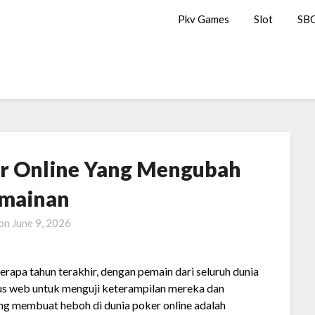
Pkv Games
Slot
SB
er Online Yang Mengubah
mainan
 on
June 9, 2026
rapa tahun terakhir, dengan pemain dari seluruh dunia
s web untuk menguji keterampilan mereka dan
ang membuat heboh di dunia poker online adalah