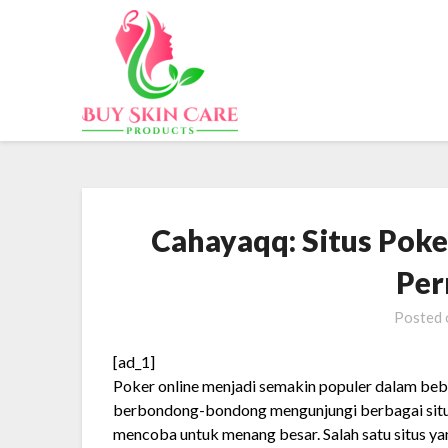
Skip
to
content
Cahayaqq: Situs Pok
Per
Posted
[ad_1]
Poker online menjadi semakin populer dalam bebe
berbondong-bondong mengunjungi berbagai situ
mencoba untuk menang besar. Salah satu situs y