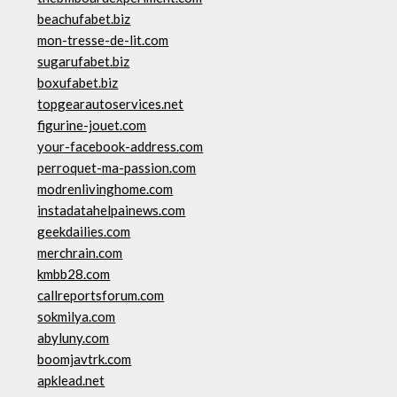
beachufabet.biz
mon-tresse-de-lit.com
sugarufabet.biz
boxufabet.biz
topgearautoservices.net
figurine-jouet.com
your-facebook-address.com
perroquet-ma-passion.com
modrenlivinghome.com
instadatahelpainews.com
geekdailies.com
merchrain.com
kmbb28.com
callreportsforum.com
sokmilya.com
abyluny.com
boomjavtrk.com
apklead.net