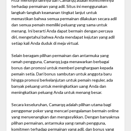
Fitur menonjol lainnya dari Camarqq adalah komitmennya
terhadap permainan yang adil. Situs ini menggunakan
langkah-langkah keamanan tingkat lanjut untuk
memastikan bahwa semua permainan dilakukan secara adil
dan semua pemain memiliki peluang yang sama untuk
menang. Ini berarti Anda dapat bermain dengan percaya
diri, mengetahui bahwa Anda mendapat kejutan yang adil
setiap kali Anda duduk di meja virtual.
Selain beragam pilihan permainan dan antarmuka yang
ramah pengguna, Camarqq juga menawarkan berbagai
bonus dan promosi untuk memberi penghargaan kepada
pemain setia. Dari bonus sambutan untuk anggota baru
hingga promosi berkelanjutan untuk pemain reguler, ada
banyak peluang untuk meningkatkan uang Anda dan
meningkatkan peluang Anda untuk menang besar.
Secara keseluruhan, Camarqq adalah pilihan utama bagi
penggemar poker yang mencari pengalaman bermain online
yang menyenangkan dan mengasyikkan. Dengan banyaknya
pilihan permainan, antarmuka yang ramah pengguna,
komitmen terhadap permainan yang adil, dan bonus yang