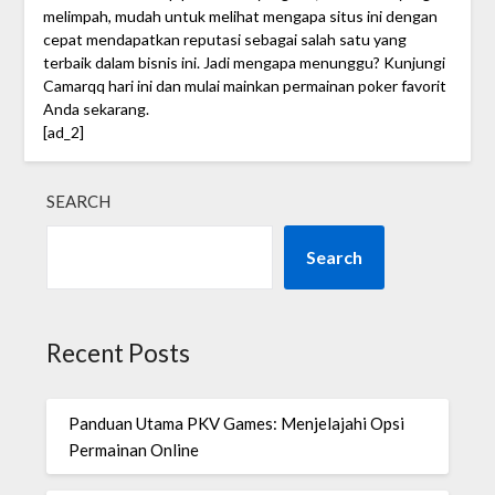
melimpah, mudah untuk melihat mengapa situs ini dengan
cepat mendapatkan reputasi sebagai salah satu yang
terbaik dalam bisnis ini. Jadi mengapa menunggu? Kunjungi
Camarqq hari ini dan mulai mainkan permainan poker favorit
Anda sekarang.
[ad_2]
SEARCH
Search
Recent Posts
Panduan Utama PKV Games: Menjelajahi Opsi
Permainan Online