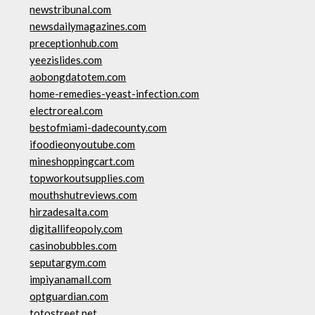
newstribunal.com
newsdailymagazines.com
preceptionhub.com
yeezislides.com
aobongdatotem.com
home-remedies-yeast-infection.com
electroreal.com
bestofmiami-dadecounty.com
ifoodieonyoutube.com
mineshoppingcart.com
topworkoutsupplies.com
mouthshutreviews.com
hirzadesalta.com
digitallifeopoly.com
casinobubbles.com
seputargym.com
impiyanamall.com
optguardian.com
totostreet.net