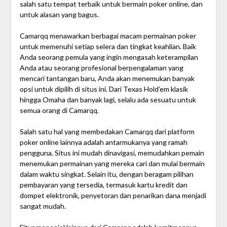
salah satu tempat terbaik untuk bermain poker online, dan
untuk alasan yang bagus.
Camarqq menawarkan berbagai macam permainan poker
untuk memenuhi setiap selera dan tingkat keahlian. Baik
Anda seorang pemula yang ingin mengasah keterampilan
Anda atau seorang profesional berpengalaman yang
mencari tantangan baru, Anda akan menemukan banyak
opsi untuk dipilih di situs ini. Dari Texas Hold’em klasik
hingga Omaha dan banyak lagi, selalu ada sesuatu untuk
semua orang di Camarqq.
Salah satu hal yang membedakan Camarqq dari platform
poker online lainnya adalah antarmukanya yang ramah
pengguna. Situs ini mudah dinavigasi, memudahkan pemain
menemukan permainan yang mereka cari dan mulai bermain
dalam waktu singkat. Selain itu, dengan beragam pilihan
pembayaran yang tersedia, termasuk kartu kredit dan
dompet elektronik, penyetoran dan penarikan dana menjadi
sangat mudah.