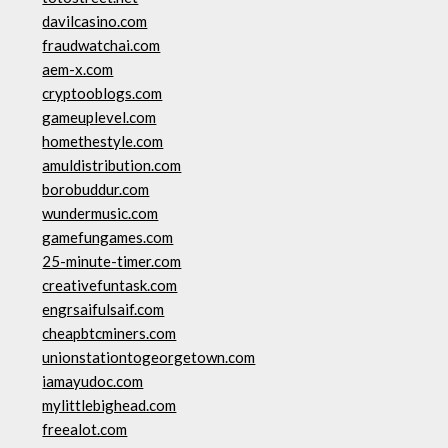
davilcasino.com
fraudwatchai.com
aem-x.com
cryptooblogs.com
gameuplevel.com
homethestyle.com
amuldistribution.com
borobuddur.com
wundermusic.com
gamefungames.com
25-minute-timer.com
creativefuntask.com
engrsaifulsaif.com
cheapbtcminers.com
unionstationtogeorgetown.com
iamayudoc.com
mylittlebighead.com
freealot.com