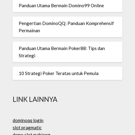
Panduan Utama Bermain Domino99 Online
Pengertian DominoQQ: Panduan Komprehensif
Permainan
Panduan Utama Bermain Poker88: Tips dan
Strategi
10 Strategi Poker Teratas untuk Pemula
LINK LAINNYA
dominoqq login
slot pragmatic
demo slot mahjong