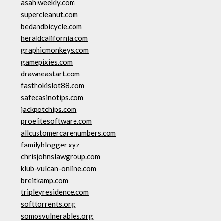
asahiweekly.com
supercleanut.com
bedandbicycle.com
heraldcalifornia.com
graphicmonkeys.com
gamepixies.com
drawneastart.com
fasthokislot88.com
safecasinotips.com
jackpotchips.com
proelitesoftware.com
allcustomercarenumbers.com
familyblogger.xyz
chrisjohnslawgroup.com
klub-vulcan-online.com
breitkamp.com
tripleyresidence.com
softtorrents.org
somosvulnerables.org