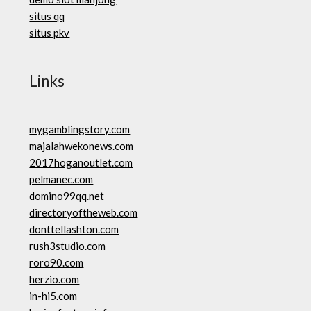
situs qq
situs pkv
Links
mygamblingstory.com
majalahwekonews.com
2017hoganoutlet.com
pelmanec.com
domino99qq.net
directoryoftheweb.com
donttellashton.com
rush3studio.com
roro90.com
herzio.com
in-hi5.com