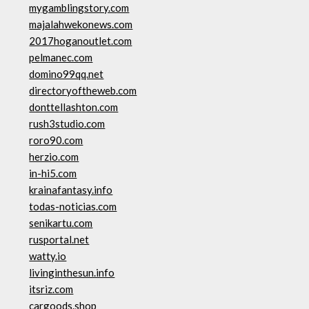
mygamblingstory.com
majalahwekonews.com
2017hoganoutlet.com
pelmanec.com
domino99qq.net
directoryoftheweb.com
donttellashton.com
rush3studio.com
roro90.com
herzio.com
in-hi5.com
krainafantasy.info
todas-noticias.com
senikartu.com
rusportal.net
watty.io
livinginthesun.info
itsriz.com
cargoods.shop