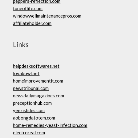
peppers-reflection.com
tuneoflife.com
windowwellmaintenancepros.com
affiliateholder.com
Links
helpdesksoftwares.net
lovabowl.net
homeimprovementit.com
newstribunal.com
newsdailymagazines.com
preceptionhub.com
yeezislides.com
aobongdatotem.com
home-remedies-yeast-infection.com
electroreal.com