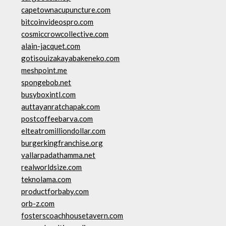
capetownacupuncture.com
bitcoinvideospro.com
cosmiccrowcollective.com
alain-jacquet.com
gotisouizakayabakeneko.com
meshpoint.me
spongebob.net
busyboxintl.com
auttayanratchapak.com
postcoffeebarva.com
elteatromilliondollar.com
burgerkingfranchise.org
vallarpadathamma.net
realworldsize.com
teknolama.com
productforbaby.com
orb-z.com
fosterscoachhousetavern.com