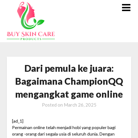
Skip
to
content
Dari pemula ke juara:
Bagaimana ChampionQQ
mengangkat game online
Posted on
March 26, 2025
[ad_1]
Permainan online telah menjadi hobi yang populer bagi
orang -orang dari segala usia di seluruh dunia. Dengan