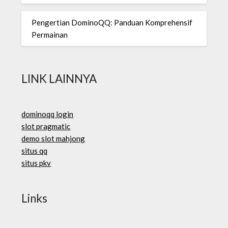
Pengertian DominoQQ: Panduan Komprehensif
Permainan
LINK LAINNYA
dominoqq login
slot pragmatic
demo slot mahjong
situs qq
situs pkv
Links