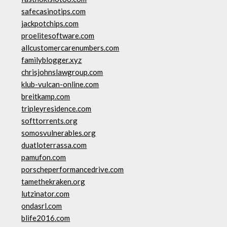
safecasinotips.com
jackpotchips.com
proelitesoftware.com
allcustomercarenumbers.com
familyblogger.xyz
chrisjohnslawgroup.com
klub-vulcan-online.com
breitkamp.com
tripleyresidence.com
softtorrents.org
somosvulnerables.org
duatloterrassa.com
pamufon.com
porscheperformancedrive.com
tamethekraken.org
lutzinator.com
ondasrl.com
blife2016.com