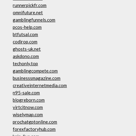
runnerpickfr.com
omnifuture.net
gamblingfunnels.com
pcos-help.com
btfutsal.com
codirop.com
ghosts-uk.net
askdono.com
techonly.top
gamblingcompete.com
businesssmagazine.com
creativeinternetmedia.com
n95-sale.com
blogreborn.com
virtcitnow.com
wiselymap.com
prochatgptonline.com
forexfactoryhub.com