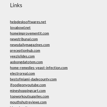
Links
helpdesksoftwares.net
lovabowl.net
homeimprovementit.com
newstribunal.com
newsdailymagazines.com
preceptionhub.com
yeezislides.com
aobongdatotem.com
home-remedies-yeast-infection.com
electroreal.com
bestofmiami-dadecounty.com
ifoodieonyoutube.com
mineshoppingcart.com
topworkoutsupplies.com
mouthshutreviews.com