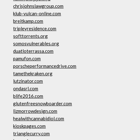
chrisjohnslawgroup.com
klub-vulcan-online.com
breitkamp.com
tripleyresidence.com
softtorrents.org
somosvulnerables.org
duatloterrassa.com
pamufon.com
porscheperformancedrive.com
tamethekraken.org
lutzinator.com
ondasrl.com
blife2016.com
glutenfreesnowboarder.com
lizmorrowdesign.com
healwithcannabidiol.com
kioskpages.com
trianglecurry.com