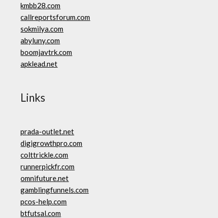
kmbb28.com
callreportsforum.com
sokmilya.com
abyluny.com
boomjavtrk.com
apklead.net
Links
prada-outlet.net
digigrowthpro.com
colttrickle.com
runnerpickfr.com
omnifuture.net
gamblingfunnels.com
pcos-help.com
btfutsal.com