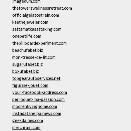
imagedum.com
thetowerswellnessretreat.com
officialgelatostrain.com
kaethejeweler.com
sattamatkasattaking.com
onepetlife.com
thebillboardexperiment.com
beachufabet.biz
mon-tresse-de-lit.com
sugarufabet.biz
boxufabet.biz
topgearautoservices.net
figurine-jouet.com
your-facebook-address.com
perroquet-ma-passion.com
modrenlivinghome.com
instadatahelpainews.com
geekdailies.com
merchrain.com