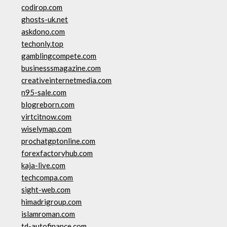
codirop.com
ghosts-uk.net
askdono.com
techonly.top
gamblingcompete.com
businesssmagazine.com
creativeinternetmedia.com
n95-sale.com
blogreborn.com
virtcitnow.com
wiselymap.com
prochatgptonline.com
forexfactoryhub.com
kaja-live.com
techcompa.com
sight-web.com
himadrigroup.com
islamroman.com
td-autofinance.com