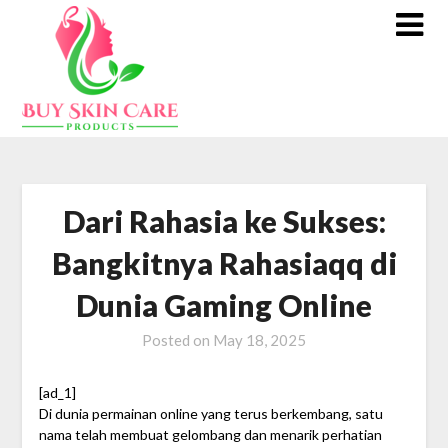
Skip
to
content
Dari Rahasia ke Sukses:
Bangkitnya Rahasiaqq di
Dunia Gaming Online
Posted on
May 18, 2025
[ad_1]
Di dunia permainan online yang terus berkembang, satu
nama telah membuat gelombang dan menarik perhatian