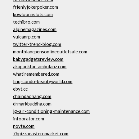
frienlyjokerpoker.com
kowloonnslots.com
techibro.com
alpinemagazines.com
vulcanrp.com
twitter-trend-blog.com
montblancpensonlineoutletsale.com
babygadgetsreview.com
akupunktur-ambulanz.com
whatiremembered.com
linq-condo-beautyworld.com
ebyt.cc
chaindaohang.com
drmarkbuddha.com
lg-air-conditioning-maintenance.com
infoorator.com
novte.com
7hpizzaeasternmarket.com