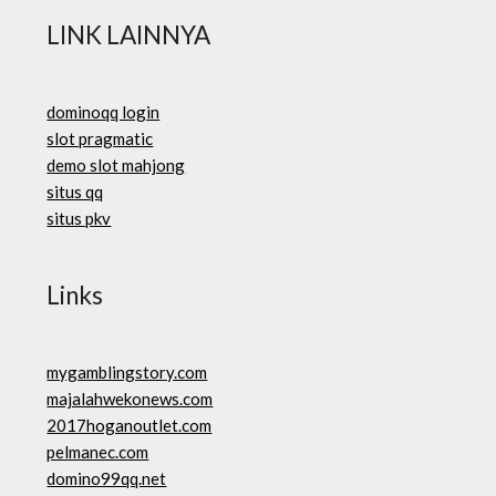
LINK LAINNYA
dominoqq login
slot pragmatic
demo slot mahjong
situs qq
situs pkv
Links
mygamblingstory.com
majalahwekonews.com
2017hoganoutlet.com
pelmanec.com
domino99qq.net