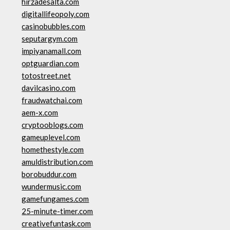
hirzadesalta.com
digitallifeopoly.com
casinobubbles.com
seputargym.com
impiyanamall.com
optguardian.com
totostreet.net
davilcasino.com
fraudwatchai.com
aem-x.com
cryptooblogs.com
gameuplevel.com
homethestyle.com
amuldistribution.com
borobuddur.com
wundermusic.com
gamefungames.com
25-minute-timer.com
creativefuntask.com