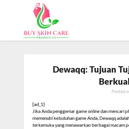
Skip
to
content
Dewaqq: Tujuan T
Berkual
Posted 
[ad_1]
Jika Anda penggemar game online dan mencari pla
memenuhi kebutuhan game Anda, Dewaqq adalah 
terkemuka yang menawarkan berbagai macam perm