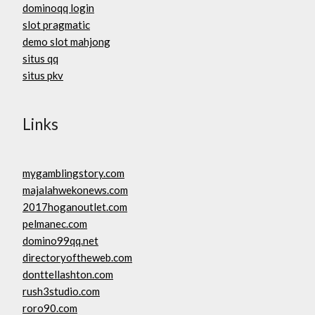
dominoqq login
slot pragmatic
demo slot mahjong
situs qq
situs pkv
Links
mygamblingstory.com
majalahwekonews.com
2017hoganoutlet.com
pelmanec.com
domino99qq.net
directoryoftheweb.com
donttellashton.com
rush3studio.com
roro90.com