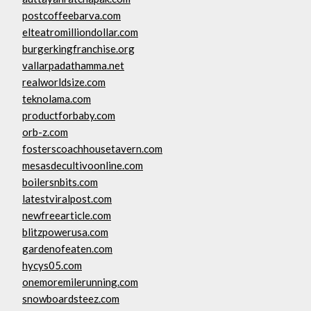
postcoffeebarva.com
elteatromilliondollar.com
burgerkingfranchise.org
vallarpadathamma.net
realworldsize.com
teknolama.com
productforbaby.com
orb-z.com
fosterscoachhousetavern.com
mesasdecultivoonline.com
boilersnbits.com
latestviralpost.com
newfreearticle.com
blitzpowerusa.com
gardenofeaten.com
hycys05.com
onemoremilerunning.com
snowboardsteez.com