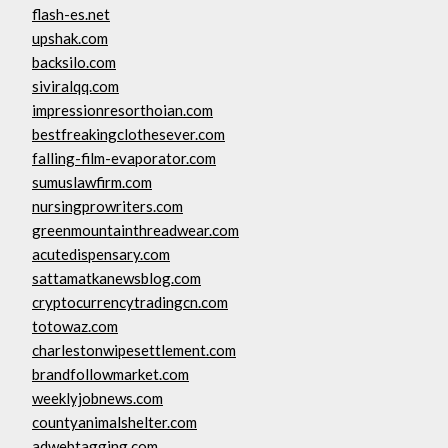
flash-es.net
upshak.com
backsilo.com
siviralqq.com
impressionresorthoian.com
bestfreakingclothesever.com
falling-film-evaporator.com
sumuslawfirm.com
nursingprowriters.com
greenmountainthreadwear.com
acutedispensary.com
sattamatkanewsblog.com
cryptocurrencytradingcn.com
totowaz.com
charlestonwipesettlement.com
brandfollowmarket.com
weeklyjobnews.com
countyanimalshelter.com
adwebtagging.com