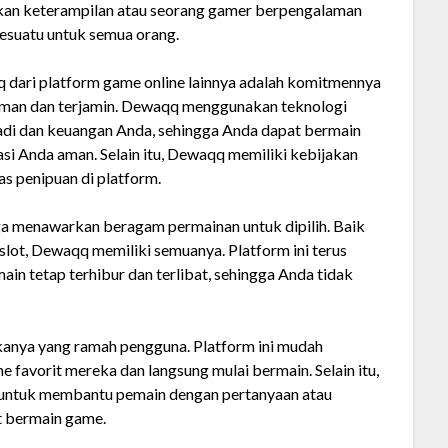
kan keterampilan atau seorang gamer berpengalaman
esuatu untuk semua orang.
 dari platform game online lainnya adalah komitmennya
aman dan terjamin. Dewaqq menggunakan teknologi
badi dan keuangan Anda, sehingga Anda dapat bermain
i Anda aman. Selain itu, Dewaqq memiliki kebijakan
as penipuan di platform.
ga menawarkan beragam permainan untuk dipilih. Baik
slot, Dewaqq memiliki semuanya. Platform ini terus
in tetap terhibur dan terlibat, sehingga Anda tidak
kanya yang ramah pengguna. Platform ini mudah
avorit mereka dan langsung mulai bermain. Selain itu,
ntuk membantu pemain dengan pertanyaan atau
t bermain game.