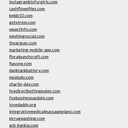
instagrambioforgirls.com
cashflowxfiles.com
kmbb10.com
getxtrem.com
weactinfo.com
meshingsocial.com
thearguer.com
marketing-mobile-app.com
floralpunchcraft.com
fiasone.com
danktankbattery.com
mealudo.com
charlie-day.com
livedirectbettingpoker.com
foxbusinessupdate.com
lovedaddy.org
integrativemedicalmassageplano.com
mrrugwashing.com
acb-bankia.com