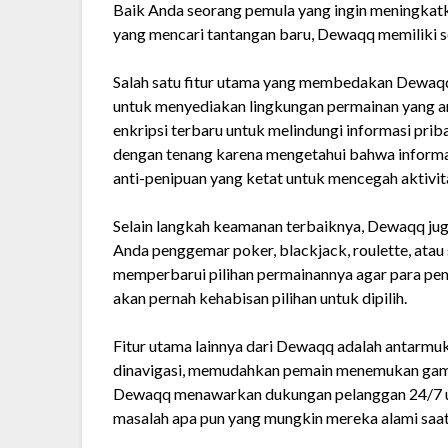
Baik Anda seorang pemula yang ingin meningkat
yang mencari tantangan baru, Dewaqq memiliki s
Salah satu fitur utama yang membedakan Dewaqq
untuk menyediakan lingkungan permainan yang 
enkripsi terbaru untuk melindungi informasi pri
dengan tenang karena mengetahui bahwa informas
anti-penipuan yang ketat untuk mencegah aktivit
Selain langkah keamanan terbaiknya, Dewaqq ju
Anda penggemar poker, blackjack, roulette, atau 
memperbarui pilihan permainannya agar para pema
akan pernah kehabisan pilihan untuk dipilih.
Fitur utama lainnya dari Dewaqq adalah antarmu
dinavigasi, memudahkan pemain menemukan game f
Dewaqq menawarkan dukungan pelanggan 24/7 u
masalah apa pun yang mungkin mereka alami saa