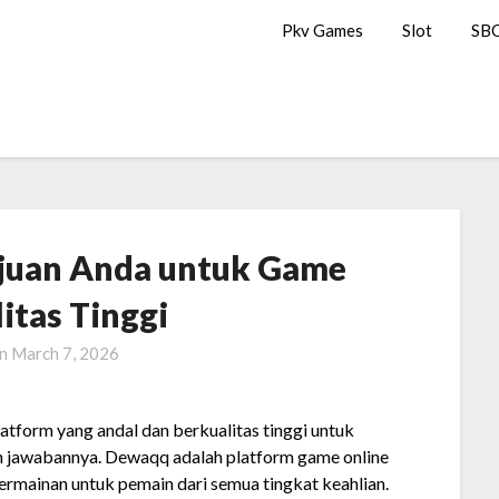
Pkv Games
Slot
SB
ujuan Anda untuk Game
itas Tinggi
on
March 7, 2026
tform yang andal dan berkualitas tinggi untuk
jawabannya. Dewaqq adalah platform game online
ainan untuk pemain dari semua tingkat keahlian.