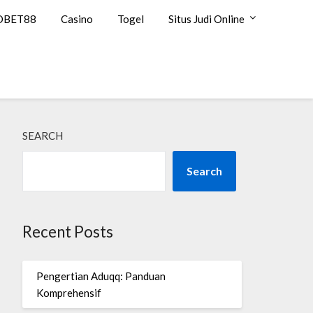
OBET88
Casino
Togel
Situs Judi Online
SEARCH
Search
Recent Posts
Pengertian Aduqq: Panduan
Komprehensif