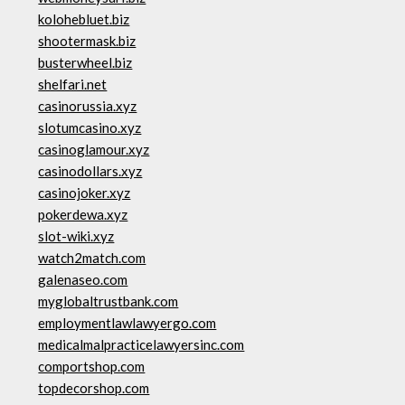
kolohebluet.biz
shootermask.biz
busterwheel.biz
shelfari.net
casinorussia.xyz
slotumcasino.xyz
casinoglamour.xyz
casinodollars.xyz
casinojoker.xyz
pokerdewa.xyz
slot-wiki.xyz
watch2match.com
galenaseo.com
myglobaltrustbank.com
employmentlawlawyergo.com
medicalmalpracticelawyersinc.com
comportshop.com
topdecorshop.com