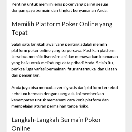
Penting untuk memilih jenis poker yang paling sesuai
dengan gaya bermain dan tingkat kenyamanan Anda.
Memilih Platform Poker Online yang
Tepat
Salah satu langkah awal yang penting adalah memilih
platform poker online yang terpercaya. Pastikan platform
tersebut memiliki lisensi resmi dan menawarkan keamanan
yang baik untuk melindungi data pribadi Anda. Selain itu,
periksa juga variasi permainan, fitur antarmuka, dan ulasan
dari pemain lain.
Anda juga bisa mencoba versi gratis dari platform tersebut
sebelum bermain dengan uang asli. Ini memberikan
kesempatan untuk memahami cara kerja platform dan
mempelajari aturan permainan tanpa risiko.
Langkah-Langkah Bermain Poker
Online