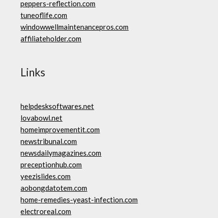
peppers-reflection.com
tuneoflife.com
windowwellmaintenancepros.com
affiliateholder.com
Links
helpdesksoftwares.net
lovabowl.net
homeimprovementit.com
newstribunal.com
newsdailymagazines.com
preceptionhub.com
yeezislides.com
aobongdatotem.com
home-remedies-yeast-infection.com
electroreal.com