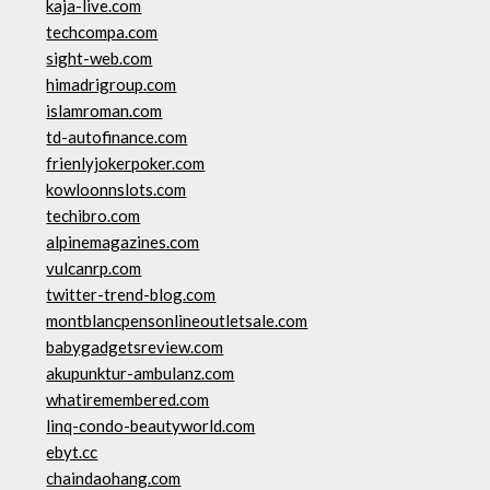
kaja-live.com
techcompa.com
sight-web.com
himadrigroup.com
islamroman.com
td-autofinance.com
frienlyjokerpoker.com
kowloonnslots.com
techibro.com
alpinemagazines.com
vulcanrp.com
twitter-trend-blog.com
montblancpensonlineoutletsale.com
babygadgetsreview.com
akupunktur-ambulanz.com
whatiremembered.com
linq-condo-beautyworld.com
ebyt.cc
chaindaohang.com