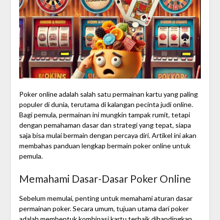
Poker online adalah salah satu permainan kartu yang paling
populer di dunia, terutama di kalangan pecinta judi online.
Bagi pemula, permainan ini mungkin tampak rumit, tetapi
dengan pemahaman dasar dan strategi yang tepat, siapa
saja bisa mulai bermain dengan percaya diri. Artikel ini akan
membahas panduan lengkap bermain poker online untuk
pemula.
Memahami Dasar-Dasar Poker Online
Sebelum memulai, penting untuk memahami aturan dasar
permainan poker. Secara umum, tujuan utama dari poker
adalah membentuk kombinasi kartu terbaik dibandingkan