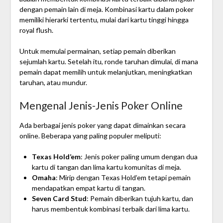
dengan pemain lain di meja. Kombinasi kartu dalam poker
memiliki hierarki tertentu, mulai dari kartu tinggi hingga
royal flush.
Untuk memulai permainan, setiap pemain diberikan
sejumlah kartu. Setelah itu, ronde taruhan dimulai, di mana
pemain dapat memilih untuk melanjutkan, meningkatkan
taruhan, atau mundur.
Mengenal Jenis-Jenis Poker Online
Ada berbagai jenis poker yang dapat dimainkan secara
online. Beberapa yang paling populer meliputi:
Texas Hold’em
: Jenis poker paling umum dengan dua
kartu di tangan dan lima kartu komunitas di meja.
Omaha
: Mirip dengan Texas Hold’em tetapi pemain
mendapatkan empat kartu di tangan.
Seven Card Stud
: Pemain diberikan tujuh kartu, dan
harus membentuk kombinasi terbaik dari lima kartu.