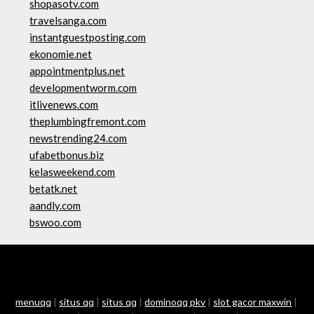
shopasotv.com
travelsanga.com
instantguestposting.com
ekonomie.net
appointmentplus.net
developmentworm.com
itlivenews.com
theplumbingfremont.com
newstrending24.com
ufabetbonus.biz
kelasweekend.com
betatk.net
aandly.com
bswoo.com
menuqq
|
situs qq
|
situs qq
|
dominoqq pkv
|
slot gacor maxwin
|