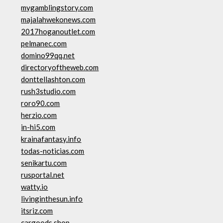
mygamblingstory.com
majalahwekonews.com
2017hoganoutlet.com
pelmanec.com
domino99qq.net
directoryoftheweb.com
donttellashton.com
rush3studio.com
roro90.com
herzio.com
in-hi5.com
krainafantasy.info
todas-noticias.com
senikartu.com
rusportal.net
watty.io
livinginthesun.info
itsriz.com
cargoods.shop