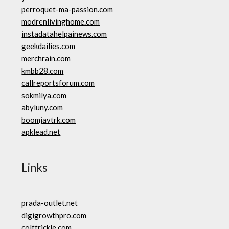
perroquet-ma-passion.com
modrenlivinghome.com
instadatahelpainews.com
geekdailies.com
merchrain.com
kmbb28.com
callreportsforum.com
sokmilya.com
abyluny.com
boomjavtrk.com
apklead.net
Links
prada-outlet.net
digigrowthpro.com
colttrickle.com