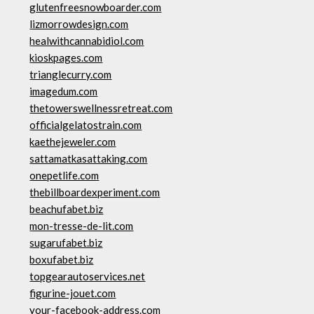
glutenfreesnowboarder.com
lizmorrowdesign.com
healwithcannabidiol.com
kioskpages.com
trianglecurry.com
imagedum.com
thetowerswellnessretreat.com
officialgelatostrain.com
kaethejeweler.com
sattamatkasattaking.com
onepetlife.com
thebillboardexperiment.com
beachufabet.biz
mon-tresse-de-lit.com
sugarufabet.biz
boxufabet.biz
topgearautoservices.net
figurine-jouet.com
your-facebook-address.com