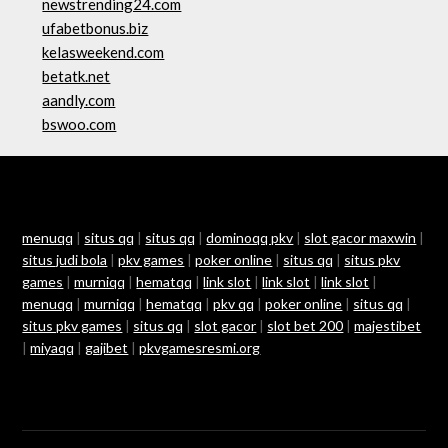
newstrending24.com
ufabetbonus.biz
kelasweekend.com
betatk.net
aandly.com
bswoo.com
menuqq
|
situs qq
|
situs qq
|
dominoqq pkv
|
slot gacor maxwin
|
situs judi bola
|
pkv games
|
poker online
|
situs qq
|
situs pkv
games
|
murniqq
|
hematqq
|
link slot
|
link slot
|
link slot
|
menuqq
|
murniqq
|
hematqq
|
pkv qq
|
poker online
|
situs qq
|
situs pkv games
|
situs qq
|
slot gacor
|
slot bet 200
|
majestibet
|
miyaqq
|
gajibet
|
pkvgamesresmi.org