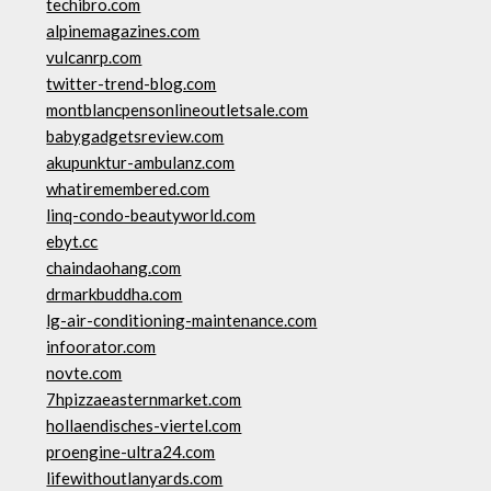
techibro.com
alpinemagazines.com
vulcanrp.com
twitter-trend-blog.com
montblancpensonlineoutletsale.com
babygadgetsreview.com
akupunktur-ambulanz.com
whatiremembered.com
linq-condo-beautyworld.com
ebyt.cc
chaindaohang.com
drmarkbuddha.com
lg-air-conditioning-maintenance.com
infoorator.com
novte.com
7hpizzaeasternmarket.com
hollaendisches-viertel.com
proengine-ultra24.com
lifewithoutlanyards.com