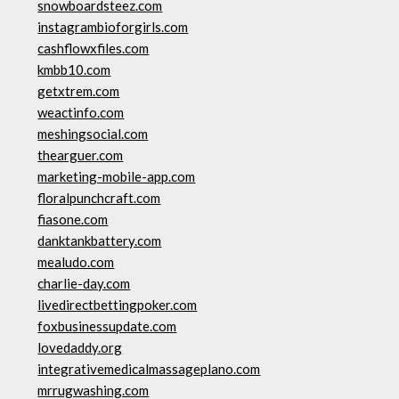
snowboardsteez.com
instagrambioforgirls.com
cashflowxfiles.com
kmbb10.com
getxtrem.com
weactinfo.com
meshingsocial.com
thearguer.com
marketing-mobile-app.com
floralpunchcraft.com
fiasone.com
danktankbattery.com
mealudo.com
charlie-day.com
livedirectbettingpoker.com
foxbusinessupdate.com
lovedaddy.org
integrativemedicalmassageplano.com
mrrugwashing.com