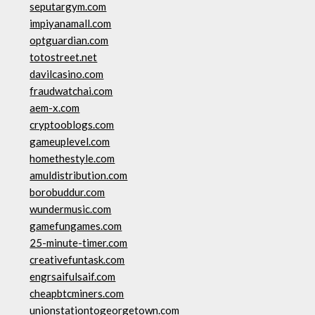
seputargym.com
impiyanamall.com
optguardian.com
totostreet.net
davilcasino.com
fraudwatchai.com
aem-x.com
cryptooblogs.com
gameuplevel.com
homethestyle.com
amuldistribution.com
borobuddur.com
wundermusic.com
gamefungames.com
25-minute-timer.com
creativefuntask.com
engrsaifulsaif.com
cheapbtcminers.com
unionstationtogeorgetown.com