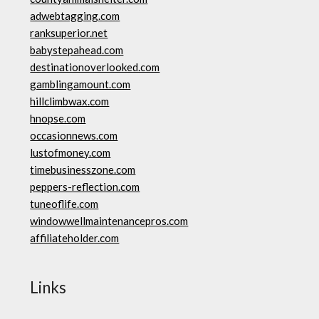
adwebtagging.com
ranksuperior.net
babystepahead.com
destinationoverlooked.com
gamblingamount.com
hillclimbwax.com
hnopse.com
occasionnews.com
lustofmoney.com
timebusinesszone.com
peppers-reflection.com
tuneoflife.com
windowwellmaintenancepros.com
affiliateholder.com
Links