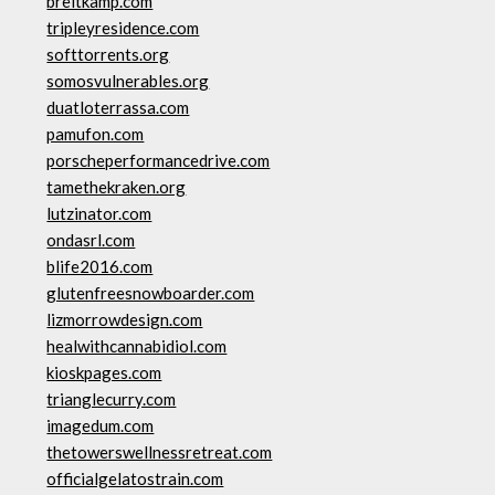
breitkamp.com
tripleyresidence.com
softtorrents.org
somosvulnerables.org
duatloterrassa.com
pamufon.com
porscheperformancedrive.com
tamethekraken.org
lutzinator.com
ondasrl.com
blife2016.com
glutenfreesnowboarder.com
lizmorrowdesign.com
healwithcannabidiol.com
kioskpages.com
trianglecurry.com
imagedum.com
thetowerswellnessretreat.com
officialgelatostrain.com