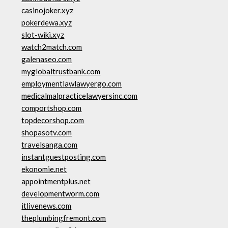
casinojoker.xyz
pokerdewa.xyz
slot-wiki.xyz
watch2match.com
galenaseo.com
myglobaltrustbank.com
employmentlawlawyergo.com
medicalmalpracticelawyersinc.com
comportshop.com
topdecorshop.com
shopasotv.com
travelsanga.com
instantguestposting.com
ekonomie.net
appointmentplus.net
developmentworm.com
itlivenews.com
theplumbingfremont.com