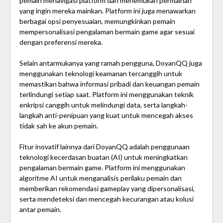
pemain menavigasi platform dan menemukan permainan
yang ingin mereka mainkan. Platform ini juga menawarkan
berbagai opsi penyesuaian, memungkinkan pemain
mempersonalisasi pengalaman bermain game agar sesuai
dengan preferensi mereka.
Selain antarmukanya yang ramah pengguna, DoyanQQ juga
menggunakan teknologi keamanan tercanggih untuk
memastikan bahwa informasi pribadi dan keuangan pemain
terlindungi setiap saat. Platform ini menggunakan teknik
enkripsi canggih untuk melindungi data, serta langkah-
langkah anti-penipuan yang kuat untuk mencegah akses
tidak sah ke akun pemain.
Fitur inovatif lainnya dari DoyanQQ adalah penggunaan
teknologi kecerdasan buatan (AI) untuk meningkatkan
pengalaman bermain game. Platform ini menggunakan
algoritme AI untuk menganalisis perilaku pemain dan
memberikan rekomendasi gameplay yang dipersonalisasi,
serta mendeteksi dan mencegah kecurangan atau kolusi
antar pemain.