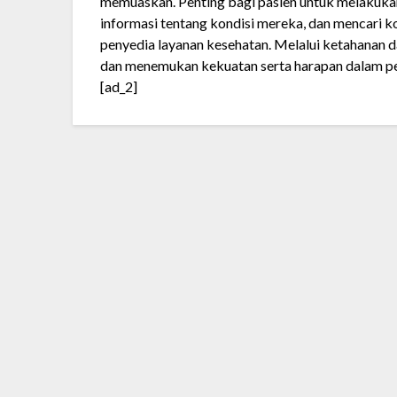
memuaskan. Penting bagi pasien untuk melakukan
informasi tentang kondisi mereka, dan mencari ko
penyedia layanan kesehatan. Melalui ketahanan 
dan menemukan kekuatan serta harapan dalam pe
[ad_2]