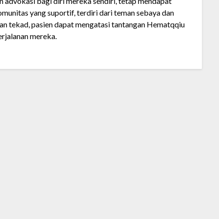
 advokasi bagi diri mereka sendiri, tetap mendapat
munitas yang suportif, terdiri dari teman sebaya dan
dan tekad, pasien dapat mengatasi tantangan Hematqqiu
rjalanan mereka.