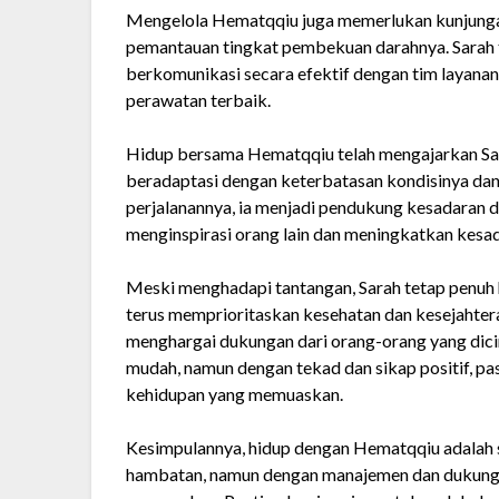
Mengelola Hematqqiu juga memerlukan kunjungan
pemantauan tingkat pembekuan darahnya. Sarah te
berkomunikasi secara efektif dengan tim layan
perawatan terbaik.
Hidup bersama Hematqqiu telah mengajarkan Sara
beradaptasi dengan keterbatasan kondisinya da
perjalanannya, ia menjadi pendukung kesadaran 
menginspirasi orang lain dan meningkatkan kesada
Meski menghadapi tantangan, Sarah tetap penuh 
terus memprioritaskan kesehatan dan kesejahter
menghargai dukungan dari orang-orang yang dic
mudah, namun dengan tekad dan sikap positif, pa
kehidupan yang memuaskan.
Kesimpulannya, hidup dengan Hematqqiu adalah 
hambatan, namun dengan manajemen dan dukungan