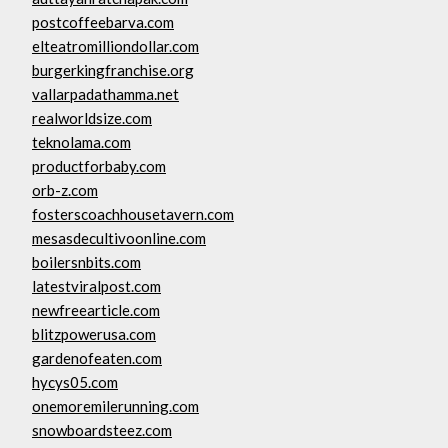
postcoffeebarva.com
elteatromilliondollar.com
burgerkingfranchise.org
vallarpadathamma.net
realworldsize.com
teknolama.com
productforbaby.com
orb-z.com
fosterscoachhousetavern.com
mesasdecultivoonline.com
boilersnbits.com
latestviralpost.com
newfreearticle.com
blitzpowerusa.com
gardenofeaten.com
hycys05.com
onemoremilerunning.com
snowboardsteez.com