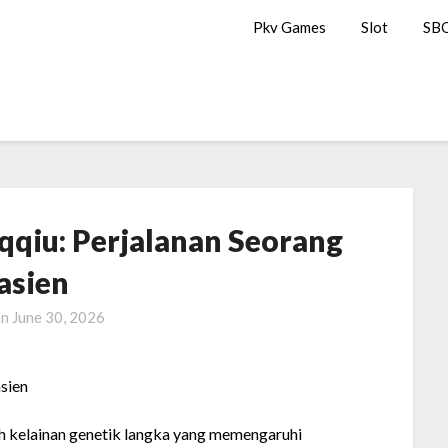
Pkv Games
Slot
SB
qiu: Perjalanan Seorang
asien
on
June 30, 2026
sien
ah kelainan genetik langka yang memengaruhi