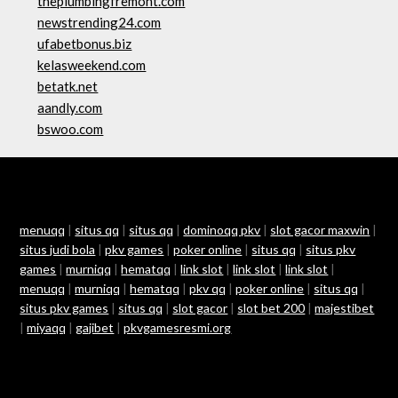
theplumbingfremont.com
newstrending24.com
ufabetbonus.biz
kelasweekend.com
betatk.net
aandly.com
bswoo.com
menuqq
|
situs qq
|
situs qq
|
dominoqq pkv
|
slot gacor maxwin
|
situs judi bola
|
pkv games
|
poker online
|
situs qq
|
situs pkv
games
|
murniqq
|
hematqq
|
link slot
|
link slot
|
link slot
|
menuqq
|
murniqq
|
hematqq
|
pkv qq
|
poker online
|
situs qq
|
situs pkv games
|
situs qq
|
slot gacor
|
slot bet 200
|
majestibet
|
miyaqq
|
gajibet
|
pkvgamesresmi.org