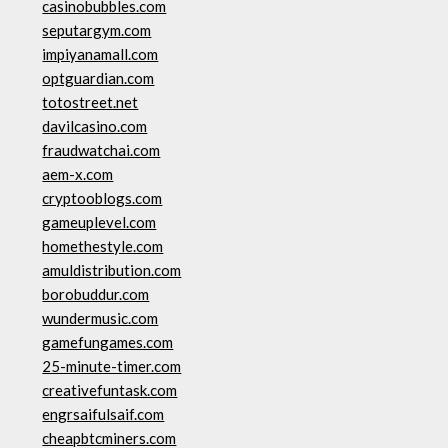
casinobubbles.com
seputargym.com
impiyanamall.com
optguardian.com
totostreet.net
davilcasino.com
fraudwatchai.com
aem-x.com
cryptooblogs.com
gameuplevel.com
homethestyle.com
amuldistribution.com
borobuddur.com
wundermusic.com
gamefungames.com
25-minute-timer.com
creativefuntask.com
engrsaifulsaif.com
cheapbtcminers.com