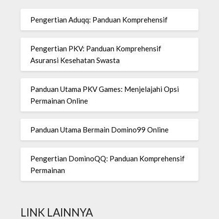
Pengertian Aduqq: Panduan Komprehensif
Pengertian PKV: Panduan Komprehensif
Asuransi Kesehatan Swasta
Panduan Utama PKV Games: Menjelajahi Opsi
Permainan Online
Panduan Utama Bermain Domino99 Online
Pengertian DominoQQ: Panduan Komprehensif
Permainan
LINK LAINNYA