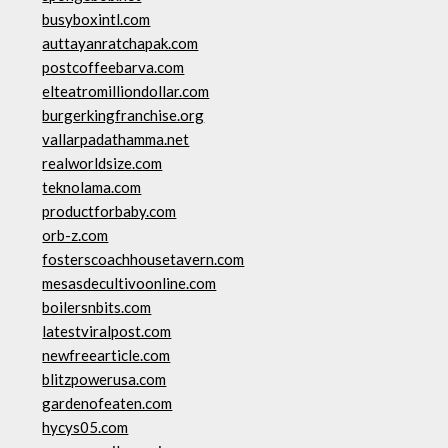
busyboxintl.com
auttayanratchapak.com
postcoffeebarva.com
elteatromilliondollar.com
burgerkingfranchise.org
vallarpadathamma.net
realworldsize.com
teknolama.com
productforbaby.com
orb-z.com
fosterscoachhousetavern.com
mesasdecultivoonline.com
boilersnbits.com
latestviralpost.com
newfreearticle.com
blitzpowerusa.com
gardenofeaten.com
hycys05.com