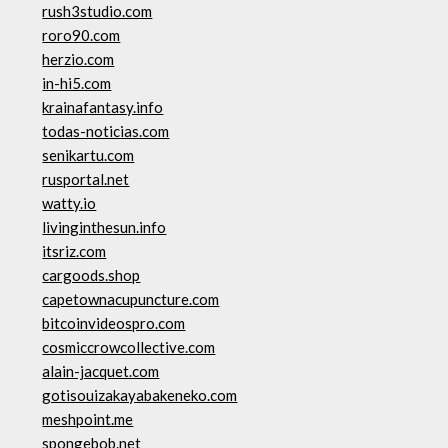
rush3studio.com
roro90.com
herzio.com
in-hi5.com
krainafantasy.info
todas-noticias.com
senikartu.com
rusportal.net
watty.io
livinginthesun.info
itsriz.com
cargoods.shop
capetownacupuncture.com
bitcoinvideospro.com
cosmiccrowcollective.com
alain-jacquet.com
gotisouizakayabakeneko.com
meshpoint.me
spongebob.net