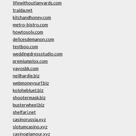
lifewithoutlanyards.com
traida.net
kitchandhoney.com
metro-bistro.com
howtosolv.com
delicesdemanon.com
testboo.com
weddingdressstudio.com
premiumplox.com
yayosbk.com
neilhardie.biz
webmoneysurf.biz
kolohebluet.biz
shootermask.biz
busterwheel.biz
shelfari.net
casinorussia.xyz
slotumcasino.xyz
casinoglamour.xyz