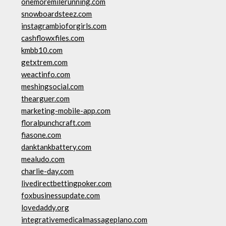
onemoremilerunning.com
snowboardsteez.com
instagrambioforgirls.com
cashflowxfiles.com
kmbb10.com
getxtrem.com
weactinfo.com
meshingsocial.com
thearguer.com
marketing-mobile-app.com
floralpunchcraft.com
fiasone.com
danktankbattery.com
mealudo.com
charlie-day.com
livedirectbettingpoker.com
foxbusinessupdate.com
lovedaddy.org
integrativemedicalmassageplano.com