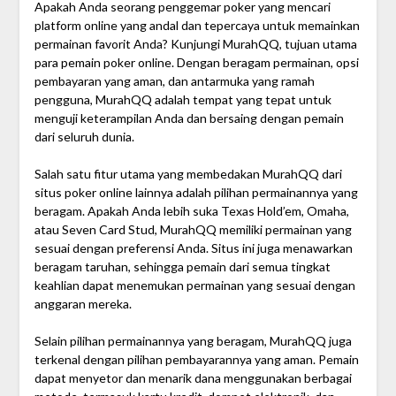
Apakah Anda seorang penggemar poker yang mencari
platform online yang andal dan tepercaya untuk memainkan
permainan favorit Anda? Kunjungi MurahQQ, tujuan utama
para pemain poker online. Dengan beragam permainan, opsi
pembayaran yang aman, dan antarmuka yang ramah
pengguna, MurahQQ adalah tempat yang tepat untuk
menguji keterampilan Anda dan bersaing dengan pemain
dari seluruh dunia.
Salah satu fitur utama yang membedakan MurahQQ dari
situs poker online lainnya adalah pilihan permainannya yang
beragam. Apakah Anda lebih suka Texas Hold’em, Omaha,
atau Seven Card Stud, MurahQQ memiliki permainan yang
sesuai dengan preferensi Anda. Situs ini juga menawarkan
beragam taruhan, sehingga pemain dari semua tingkat
keahlian dapat menemukan permainan yang sesuai dengan
anggaran mereka.
Selain pilihan permainannya yang beragam, MurahQQ juga
terkenal dengan pilihan pembayarannya yang aman. Pemain
dapat menyetor dan menarik dana menggunakan berbagai