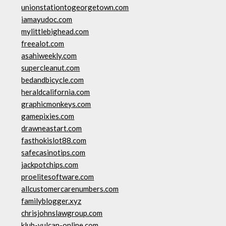
unionstationtogeorgetown.com
iamayudoc.com
mylittlebighead.com
freealot.com
asahiweekly.com
supercleanut.com
bedandbicycle.com
heraldcalifornia.com
graphicmonkeys.com
gamepixies.com
drawneastart.com
fasthokislot88.com
safecasinotips.com
jackpotchips.com
proelitesoftware.com
allcustomercarenumbers.com
familyblogger.xyz
chrisjohnslawgroup.com
klub-vulcan-online.com