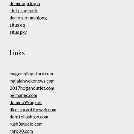
dominoqq login
slot pragmatic
demo slot mahjong
situs qq
situs pkv
Links
mygamblingstory.com
majalahwekonews.com
2017hoganoutlet.com
pelmanec.com
domino99qq.net
directoryoftheweb.com
donttellashton.com
rush3studio.com
roro90.com