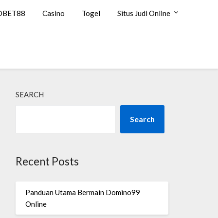
OBET88
Casino
Togel
Situs Judi Online
SEARCH
Search
Recent Posts
Panduan Utama Bermain Domino99
Online