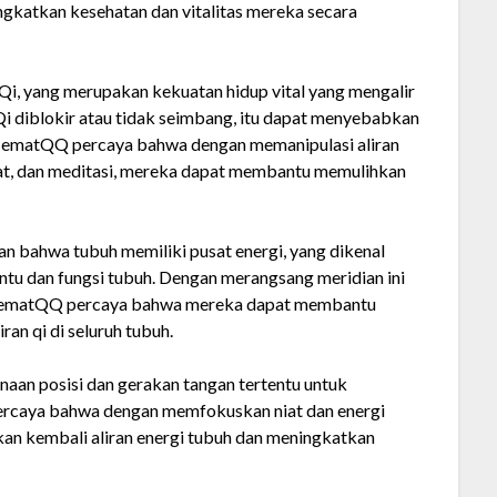
ngkatkan kesehatan dan vitalitas mereka secara
i, yang merupakan kekuatan hidup vital yang mengalir
Qi diblokir atau tidak seimbang, itu dapat menyebabkan
i HematQQ percaya bahwa dengan memanipulasi aliran
pijat, dan meditasi, mereka dapat membantu memulihkan
n bahwa tubuh memiliki pusat energi, yang dikenal
entu dan fungsi tubuh. Dengan merangsang meridian ini
si HematQQ percaya bahwa mereka dapat membantu
n qi di seluruh tubuh.
aan posisi dan gerakan tangan tertentu untuk
percaya bahwa dengan memfokuskan niat dan energi
 kembali aliran energi tubuh dan meningkatkan