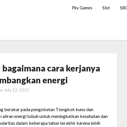
Pkv Games
Slot
SB
: bagaimana cara kerjanya
mbangkan energi
on
July 12, 2025
ng berakar pada pengobatan Tiongkok kuno dan
 aliran energi tubuh untuk meningkatkan kesehatan dan
ularitas dalam beberapa tahun terakhir karena lebih