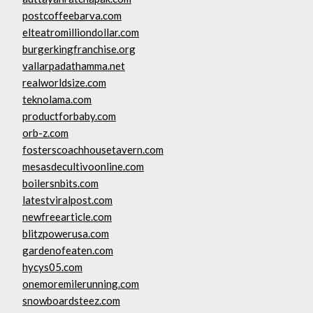
postcoffeebarva.com
elteatromilliondollar.com
burgerkingfranchise.org
vallarpadathamma.net
realworldsize.com
teknolama.com
productforbaby.com
orb-z.com
fosterscoachhousetavern.com
mesasdecultivoonline.com
boilersnbits.com
latestviralpost.com
newfreearticle.com
blitzpowerusa.com
gardenofeaten.com
hycys05.com
onemoremilerunning.com
snowboardsteez.com