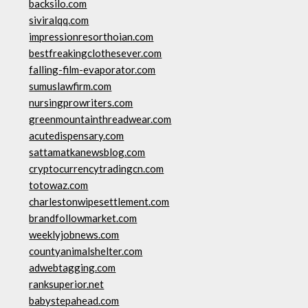
backsilo.com
siviralqq.com
impressionresorthoian.com
bestfreakingclothesever.com
falling-film-evaporator.com
sumuslawfirm.com
nursingprowriters.com
greenmountainthreadwear.com
acutedispensary.com
sattamatkanewsblog.com
cryptocurrencytradingcn.com
totowaz.com
charlestonwipesettlement.com
brandfollowmarket.com
weeklyjobnews.com
countyanimalshelter.com
adwebtagging.com
ranksuperior.net
babystepahead.com