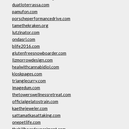
duatloterrassa.com
pamufon.com
porscheperformancedrive.com
tamethekraken.org
lutzinator.com
ondasrl.com
blife2016.com
glutenfreesnowboarder.com
lizmorrowdesign.com
healwithcannabidiol.com
kioskpages.com
trianglecurry.com
imagedum.com
thetowerswellnessretreat.com
officialgelatostrain.com
kaethejeweler.com
sattamatkasattaking.com
onepetlife.com