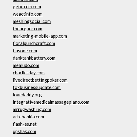
getxtrem.com
weactinfo.com
meshingsocial.com
thearguer.com
marketing-mobile-app.com
floralpunchcraft.com
fiasone.com
danktankbattery.com
mealudo.com
charlie-day.com
livedirectbettingpoker.com
foxbusinessupdate.com
lovedaddy.org
integrativemedicalmassageplano.com
mrrugwashing.com
acb-bankia.com
flash-es.net
upshak.com