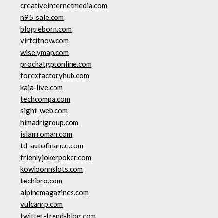
creativeinternetmedia.com
n95-sale.com
blogreborn.com
virtcitnow.com
wiselymap.com
prochatgptonline.com
forexfactoryhub.com
kaja-live.com
techcompa.com
sight-web.com
himadrigroup.com
islamroman.com
td-autofinance.com
frienlyjokerpoker.com
kowloonnslots.com
techibro.com
alpinemagazines.com
vulcanrp.com
twitter-trend-blog.com