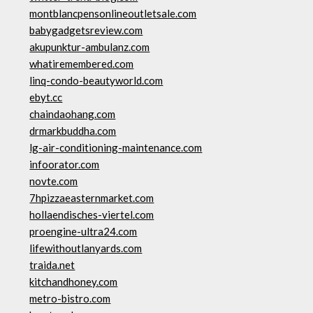
montblancpensonlineoutletsale.com
babygadgetsreview.com
akupunktur-ambulanz.com
whatiremembered.com
linq-condo-beautyworld.com
ebyt.cc
chaindaohang.com
drmarkbuddha.com
lg-air-conditioning-maintenance.com
infoorator.com
novte.com
7hpizzaeasternmarket.com
hollaendisches-viertel.com
proengine-ultra24.com
lifewithoutlanyards.com
traida.net
kitchandhoney.com
metro-bistro.com