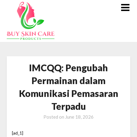
Skip
to
content
IMCQQ: Pengubah
Permainan dalam
Komunikasi Pemasaran
Terpadu
Posted on
June 18, 2026
[ad_1]