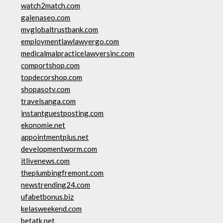
watch2match.com
galenaseo.com
myglobaltrustbank.com
employmentlawlawyergo.com
medicalmalpracticelawyersinc.com
comportshop.com
topdecorshop.com
shopasotv.com
travelsanga.com
instantguestposting.com
ekonomie.net
appointmentplus.net
developmentworm.com
itlivenews.com
theplumbingfremont.com
newstrending24.com
ufabetbonus.biz
kelasweekend.com
betatk.net