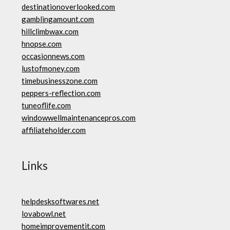
destinationoverlooked.com
gamblingamount.com
hillclimbwax.com
hnopse.com
occasionnews.com
lustofmoney.com
timebusinesszone.com
peppers-reflection.com
tuneoflife.com
windowwellmaintenancepros.com
affiliateholder.com
Links
helpdesksoftwares.net
lovabowl.net
homeimprovementit.com