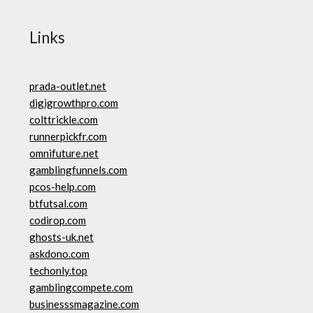
Links
prada-outlet.net
digigrowthpro.com
colttrickle.com
runnerpickfr.com
omnifuture.net
gamblingfunnels.com
pcos-help.com
btfutsal.com
codirop.com
ghosts-uk.net
askdono.com
techonly.top
gamblingcompete.com
businesssmagazine.com