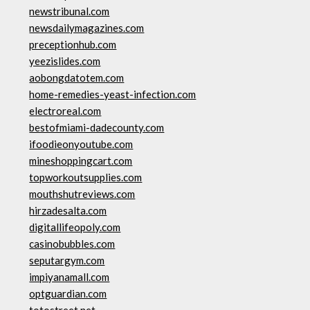
newstribunal.com
newsdailymagazines.com
preceptionhub.com
yeezislides.com
aobongdatotem.com
home-remedies-yeast-infection.com
electroreal.com
bestofmiami-dadecounty.com
ifoodieonyoutube.com
mineshoppingcart.com
topworkoutsupplies.com
mouthshutreviews.com
hirzadesalta.com
digitallifeopoly.com
casinobubbles.com
seputargym.com
impiyanamall.com
optguardian.com