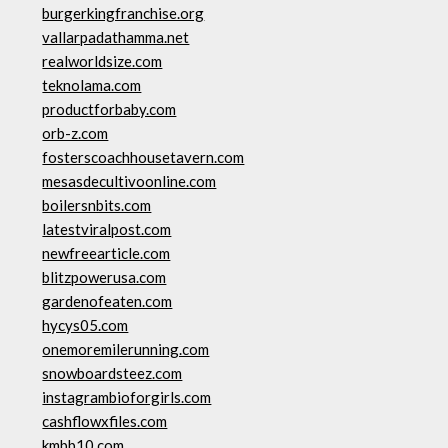
burgerkingfranchise.org
vallarpadathamma.net
realworldsize.com
teknolama.com
productforbaby.com
orb-z.com
fosterscoachhousetavern.com
mesasdecultivoonline.com
boilersnbits.com
latestviralpost.com
newfreearticle.com
blitzpowerusa.com
gardenofeaten.com
hycys05.com
onemoremilerunning.com
snowboardsteez.com
instagrambioforgirls.com
cashflowxfiles.com
kmbb10.com