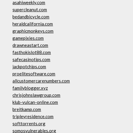
asahiweekly.com
supercleanut.com
bedandbicycle.com
heraldcalifornia.com
graphicmonkeys.com
gamepixies.com
drawneastart.com
fasthokislot88.com
safecasinotips.com
jackpotchips.com
proelitesoftware.com
allcustomercarenumbers.com
familyblogger.xyz
chrisjohnslawgroup.com
klub-vulcan-online.com
breitkamp.com
tripleyresidence.com
softtorrents.org
somosvulnerables.org