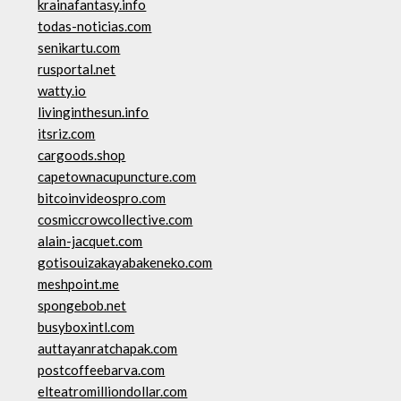
krainafantasy.info
todas-noticias.com
senikartu.com
rusportal.net
watty.io
livinginthesun.info
itsriz.com
cargoods.shop
capetownacupuncture.com
bitcoinvideospro.com
cosmiccrowcollective.com
alain-jacquet.com
gotisouizakayabakeneko.com
meshpoint.me
spongebob.net
busyboxintl.com
auttayanratchapak.com
postcoffeebarva.com
elteatromilliondollar.com