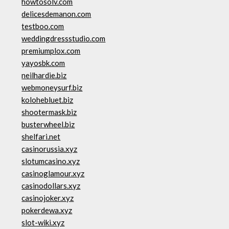
howtosolv.com
delicesdemanon.com
testboo.com
weddingdressstudio.com
premiumplox.com
yayosbk.com
neilhardie.biz
webmoneysurf.biz
kolohebluet.biz
shootermask.biz
busterwheel.biz
shelfari.net
casinorussia.xyz
slotumcasino.xyz
casinoglamour.xyz
casinodollars.xyz
casinojoker.xyz
pokerdewa.xyz
slot-wiki.xyz