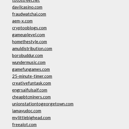
totostreet.net
davilcasino.com
fraudwatchai.com
aem-x.com
cryptooblogs.com
gameuplevel.com
homethestyle.com
amuldistribution.com
borobuddur.com
wundermusic.com
gamefungames.com
25-minute-timer.com
creativefuntask.com
engrsaifulsaif.com
cheapbtcminers.com
unionstationtogeorgetown.com
iamayudoc.com
mylittlebighead.com
freealot.com