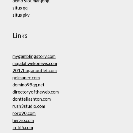
demo slot mahjong
situs qq
situs pkv
Links
mygamblingstory.com
majalahwekonews.com
2017hoganoutlet.com
pelmanec.com
domino99qq.net
directoryoftheweb.com
donttellashton.com
rush3studio.com
roro90.com
herzio.com
in-hi5.com