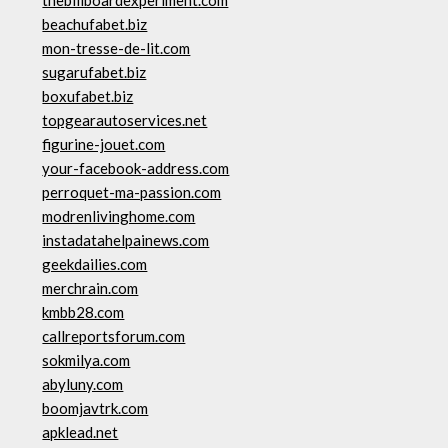
thebillboardexperiment.com
beachufabet.biz
mon-tresse-de-lit.com
sugarufabet.biz
boxufabet.biz
topgearautoservices.net
figurine-jouet.com
your-facebook-address.com
perroquet-ma-passion.com
modrenlivinghome.com
instadatahelpainews.com
geekdailies.com
merchrain.com
kmbb28.com
callreportsforum.com
sokmilya.com
abyluny.com
boomjavtrk.com
apklead.net