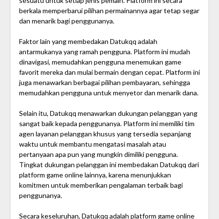
sesuatu untuk setiap jenis pemain. Platform ini secara
berkala memperbarui pilihan permainannya agar tetap segar
dan menarik bagi penggunanya.
Faktor lain yang membedakan Datukqq adalah
antarmukanya yang ramah pengguna. Platform ini mudah
dinavigasi, memudahkan pengguna menemukan game
favorit mereka dan mulai bermain dengan cepat. Platform ini
juga menawarkan berbagai pilihan pembayaran, sehingga
memudahkan pengguna untuk menyetor dan menarik dana.
Selain itu, Datukqq menawarkan dukungan pelanggan yang
sangat baik kepada penggunanya. Platform ini memiliki tim
agen layanan pelanggan khusus yang tersedia sepanjang
waktu untuk membantu mengatasi masalah atau
pertanyaan apa pun yang mungkin dimiliki pengguna.
Tingkat dukungan pelanggan ini membedakan Datukqq dari
platform game online lainnya, karena menunjukkan
komitmen untuk memberikan pengalaman terbaik bagi
penggunanya.
Secara keseluruhan, Datukqq adalah platform game online