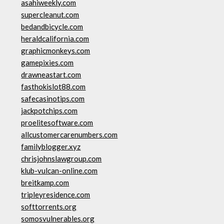
asahiweekly.com
supercleanut.com
bedandbicycle.com
heraldcalifornia.com
graphicmonkeys.com
gamepixies.com
drawneastart.com
fasthokislot88.com
safecasinotips.com
jackpotchips.com
proelitesoftware.com
allcustomercarenumbers.com
familyblogger.xyz
chrisjohnslawgroup.com
klub-vulcan-online.com
breitkamp.com
tripleyresidence.com
softtorrents.org
somosvulnerables.org