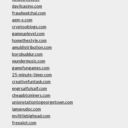
davilcasino.com
fraudwatchai.com
aem-x.com
cryptooblogs.com
gameuplevel.com
homethestyle.com
amuldistribution.com
borobuddur.com
wundermusic.com
gamefungames.com
25-minute-timer.com
creativefuntask.com
engrsaifulsaif.com
cheapbtcminers.com
unionstationtogeorgetown.com
iamayudoc.com
mylittlebighead.com
freealot.com