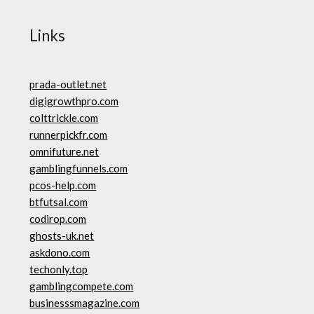
Links
prada-outlet.net
digigrowthpro.com
colttrickle.com
runnerpickfr.com
omnifuture.net
gamblingfunnels.com
pcos-help.com
btfutsal.com
codirop.com
ghosts-uk.net
askdono.com
techonly.top
gamblingcompete.com
businesssmagazine.com