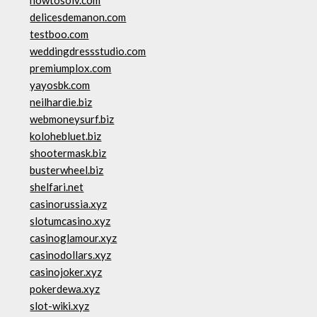
howtosolv.com
delicesdemanon.com
testboo.com
weddingdressstudio.com
premiumplox.com
yayosbk.com
neilhardie.biz
webmoneysurf.biz
kolohebluet.biz
shootermask.biz
busterwheel.biz
shelfari.net
casinorussia.xyz
slotumcasino.xyz
casinoglamour.xyz
casinodollars.xyz
casinojoker.xyz
pokerdewa.xyz
slot-wiki.xyz