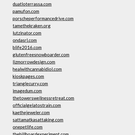
duatloterrassa.com
pamufon.com
porscheperformancedrive.com
tamethekraken.org
lutzinator.com
ondasrl.com
blife2016.com
glutenfreesnowboarder.com
lizmorrowdesign.com
healwithcannabidiol.com
kioskpages.com
trianglecurry.com
imagedum.com
thetowerswellnessretreat.com
officialgelatostrain.com
kaethejeweler.com
sattamatkasattaking.com
onepetlife.com
thebillboardexperiment.com