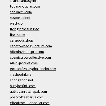
krainafantasy.info
todas-noticias.com
senikartu.com
rusportal.net
watty.io
livinginthesun.info
itsriz.com
cargoods.shop
capetownacupuncture.com
bitcoinvideospro.com
cosmiccrowcollective.com
alain-jacquet.com
gotisouizakayabakeneko.com
meshpoint.me
spongebob.net
busyboxintl.com
auttayanratchapak.com
postcoffeebarva.com
elteatromilliondollar.com