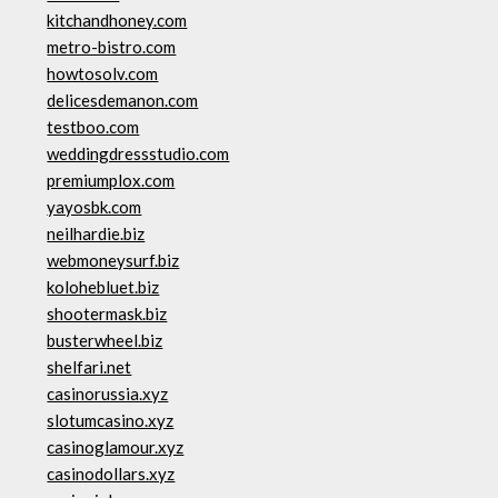
kitchandhoney.com
metro-bistro.com
howtosolv.com
delicesdemanon.com
testboo.com
weddingdressstudio.com
premiumplox.com
yayosbk.com
neilhardie.biz
webmoneysurf.biz
kolohebluet.biz
shootermask.biz
busterwheel.biz
shelfari.net
casinorussia.xyz
slotumcasino.xyz
casinoglamour.xyz
casinodollars.xyz