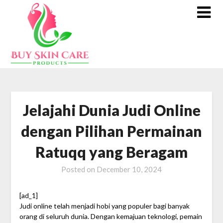
Skip
to
content
Jelajahi Dunia Judi Online
dengan Pilihan Permainan
Ratuqq yang Beragam
Posted on
December 10, 2024
[ad_1]
Judi online telah menjadi hobi yang populer bagi banyak
orang di seluruh dunia. Dengan kemajuan teknologi, pemain