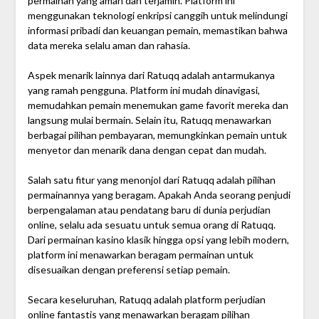
permainan yang aman dan terjamin. Platform ini
menggunakan teknologi enkripsi canggih untuk melindungi
informasi pribadi dan keuangan pemain, memastikan bahwa
data mereka selalu aman dan rahasia.
Aspek menarik lainnya dari Ratuqq adalah antarmukanya
yang ramah pengguna. Platform ini mudah dinavigasi,
memudahkan pemain menemukan game favorit mereka dan
langsung mulai bermain. Selain itu, Ratuqq menawarkan
berbagai pilihan pembayaran, memungkinkan pemain untuk
menyetor dan menarik dana dengan cepat dan mudah.
Salah satu fitur yang menonjol dari Ratuqq adalah pilihan
permainannya yang beragam. Apakah Anda seorang penjudi
berpengalaman atau pendatang baru di dunia perjudian
online, selalu ada sesuatu untuk semua orang di Ratuqq.
Dari permainan kasino klasik hingga opsi yang lebih modern,
platform ini menawarkan beragam permainan untuk
disesuaikan dengan preferensi setiap pemain.
Secara keseluruhan, Ratuqq adalah platform perjudian
online fantastis yang menawarkan beragam pilihan