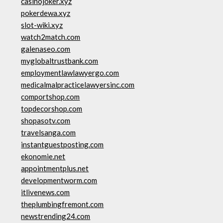
casinojoker.xyz
pokerdewa.xyz
slot-wiki.xyz
watch2match.com
galenaseo.com
myglobaltrustbank.com
employmentlawlawyergo.com
medicalmalpracticelawyersinc.com
comportshop.com
topdecorshop.com
shopasotv.com
travelsanga.com
instantguestposting.com
ekonomie.net
appointmentplus.net
developmentworm.com
itlivenews.com
theplumbingfremont.com
newstrending24.com