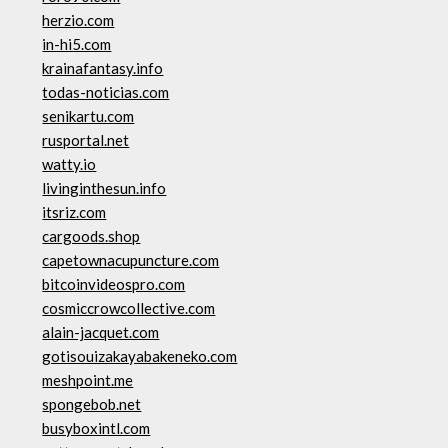
herzio.com
in-hi5.com
krainafantasy.info
todas-noticias.com
senikartu.com
rusportal.net
watty.io
livinginthesun.info
itsriz.com
cargoods.shop
capetownacupuncture.com
bitcoinvideospro.com
cosmiccrowcollective.com
alain-jacquet.com
gotisouizakayabakeneko.com
meshpoint.me
spongebob.net
busyboxintl.com