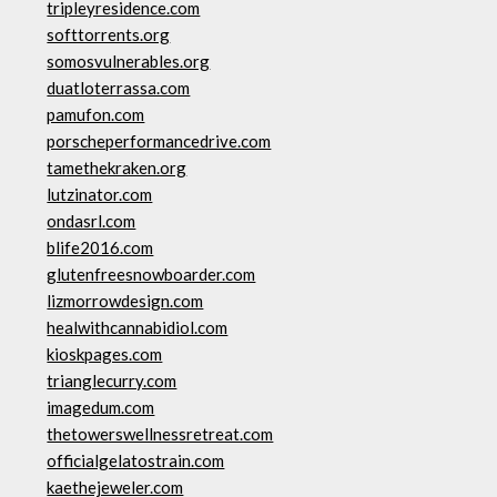
tripleyresidence.com
softtorrents.org
somosvulnerables.org
duatloterrassa.com
pamufon.com
porscheperformancedrive.com
tamethekraken.org
lutzinator.com
ondasrl.com
blife2016.com
glutenfreesnowboarder.com
lizmorrowdesign.com
healwithcannabidiol.com
kioskpages.com
trianglecurry.com
imagedum.com
thetowerswellnessretreat.com
officialgelatostrain.com
kaethejeweler.com