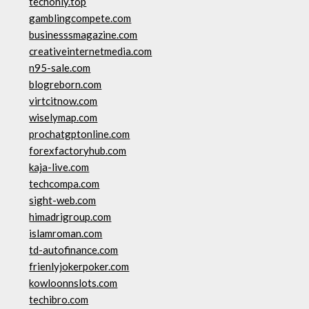
techonly.top
gamblingcompete.com
businesssmagazine.com
creativeinternetmedia.com
n95-sale.com
blogreborn.com
virtcitnow.com
wiselymap.com
prochatgptonline.com
forexfactoryhub.com
kaja-live.com
techcompa.com
sight-web.com
himadrigroup.com
islamroman.com
td-autofinance.com
frienlyjokerpoker.com
kowloonnslots.com
techibro.com