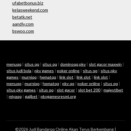
ufabetbonus.biz
kelasweekend.com
betatk.net
aandly.com
bswoo.com
menuqq
|
situs qq
|
situs qq
|
dominoqq pkv
|
slot gacor maxwin
|
situs judi bola
|
pkv games
|
poker online
|
situs qq
|
situs pkv
games
|
murniqq
|
hematqq
|
link slot
|
link slot
|
link slot
|
menuqq
|
murniqq
|
hematqq
|
pkv qq
|
poker online
|
situs qq
|
situs pkv games
|
situs qq
|
slot gacor
|
slot bet 200
|
majestibet
|
miyaqq
|
gajibet
|
pkvgamesresmi.org
©2026 Judi Bandarqq Online Akan Terus Berkembang
|