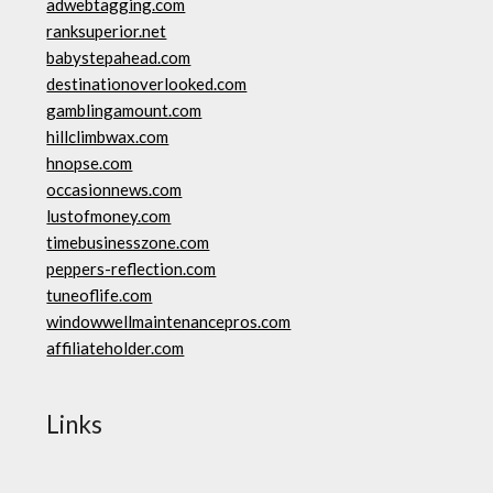
adwebtagging.com
ranksuperior.net
babystepahead.com
destinationoverlooked.com
gamblingamount.com
hillclimbwax.com
hnopse.com
occasionnews.com
lustofmoney.com
timebusinesszone.com
peppers-reflection.com
tuneoflife.com
windowwellmaintenancepros.com
affiliateholder.com
Links