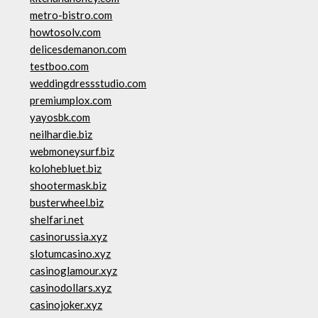
metro-bistro.com
howtosolv.com
delicesdemanon.com
testboo.com
weddingdressstudio.com
premiumplox.com
yayosbk.com
neilhardie.biz
webmoneysurf.biz
kolohebluet.biz
shootermask.biz
busterwheel.biz
shelfari.net
casinorussia.xyz
slotumcasino.xyz
casinoglamour.xyz
casinodollars.xyz
casinojoker.xyz