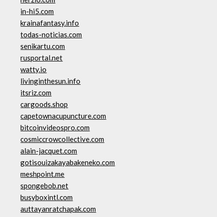
in-hi5.com
krainafantasy.info
todas-noticias.com
senikartu.com
rusportal.net
watty.io
livinginthesun.info
itsriz.com
cargoods.shop
capetownacupuncture.com
bitcoinvideospro.com
cosmiccrowcollective.com
alain-jacquet.com
gotisouizakayabakeneko.com
meshpoint.me
spongebob.net
busyboxintl.com
auttayanratchapak.com