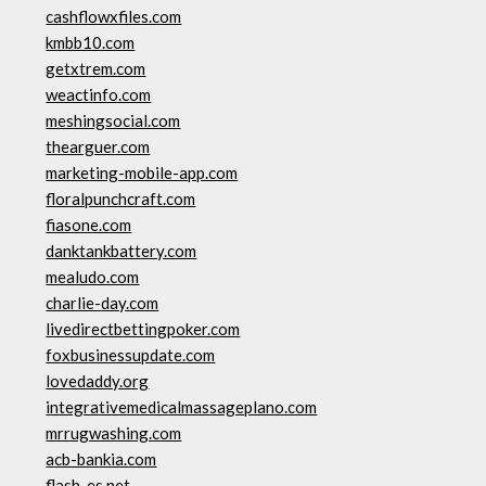
cashflowxfiles.com
kmbb10.com
getxtrem.com
weactinfo.com
meshingsocial.com
thearguer.com
marketing-mobile-app.com
floralpunchcraft.com
fiasone.com
danktankbattery.com
mealudo.com
charlie-day.com
livedirectbettingpoker.com
foxbusinessupdate.com
lovedaddy.org
integrativemedicalmassageplano.com
mrrugwashing.com
acb-bankia.com
flash-es.net