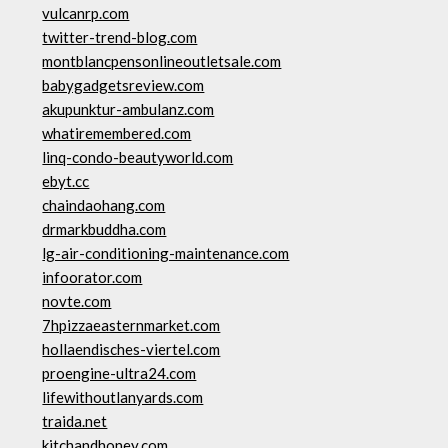
vulcanrp.com
twitter-trend-blog.com
montblancpensonlineoutletsale.com
babygadgetsreview.com
akupunktur-ambulanz.com
whatiremembered.com
linq-condo-beautyworld.com
ebyt.cc
chaindaohang.com
drmarkbuddha.com
lg-air-conditioning-maintenance.com
infoorator.com
novte.com
7hpizzaeasternmarket.com
hollaendisches-viertel.com
proengine-ultra24.com
lifewithoutlanyards.com
traida.net
kitchandhoney.com