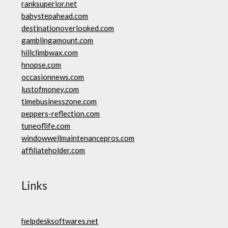
ranksuperior.net
babystepahead.com
destinationoverlooked.com
gamblingamount.com
hillclimbwax.com
hnopse.com
occasionnews.com
lustofmoney.com
timebusinesszone.com
peppers-reflection.com
tuneoflife.com
windowwellmaintenancepros.com
affiliateholder.com
Links
helpdesksoftwares.net