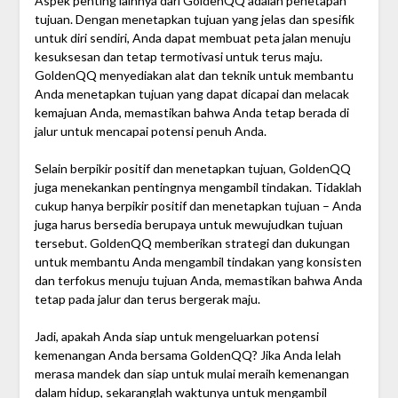
Aspek penting lainnya dari GoldenQQ adalah penetapan
tujuan. Dengan menetapkan tujuan yang jelas dan spesifik
untuk diri sendiri, Anda dapat membuat peta jalan menuju
kesuksesan dan tetap termotivasi untuk terus maju.
GoldenQQ menyediakan alat dan teknik untuk membantu
Anda menetapkan tujuan yang dapat dicapai dan melacak
kemajuan Anda, memastikan bahwa Anda tetap berada di
jalur untuk mencapai potensi penuh Anda.
Selain berpikir positif dan menetapkan tujuan, GoldenQQ
juga menekankan pentingnya mengambil tindakan. Tidaklah
cukup hanya berpikir positif dan menetapkan tujuan – Anda
juga harus bersedia berupaya untuk mewujudkan tujuan
tersebut. GoldenQQ memberikan strategi dan dukungan
untuk membantu Anda mengambil tindakan yang konsisten
dan terfokus menuju tujuan Anda, memastikan bahwa Anda
tetap pada jalur dan terus bergerak maju.
Jadi, apakah Anda siap untuk mengeluarkan potensi
kemenangan Anda bersama GoldenQQ? Jika Anda lelah
merasa mandek dan siap untuk mulai meraih kemenangan
dalam hidup, sekaranglah waktunya untuk mengambil