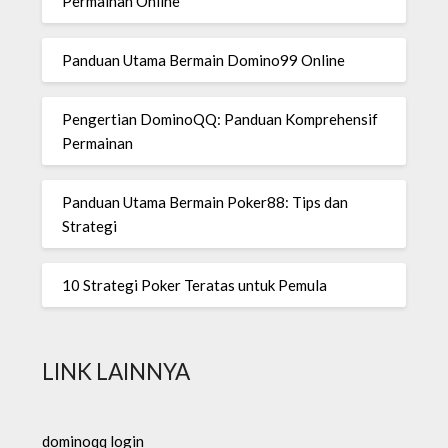
Permainan Online
Panduan Utama Bermain Domino99 Online
Pengertian DominoQQ: Panduan Komprehensif
Permainan
Panduan Utama Bermain Poker88: Tips dan
Strategi
10 Strategi Poker Teratas untuk Pemula
LINK LAINNYA
dominoqq login