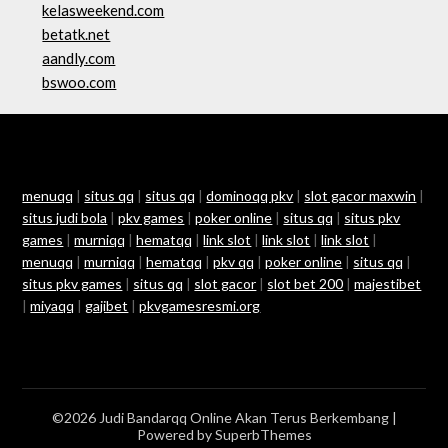
kelasweekend.com
betatk.net
aandly.com
bswoo.com
menuqq
|
situs qq
|
situs qq
|
dominoqq pkv
|
slot gacor maxwin
|
situs judi bola
|
pkv games
|
poker online
|
situs qq
|
situs pkv
games
|
murniqq
|
hematqq
|
link slot
|
link slot
|
link slot
|
menuqq
|
murniqq
|
hematqq
|
pkv qq
|
poker online
|
situs qq
|
situs pkv games
|
situs qq
|
slot gacor
|
slot bet 200
|
majestibet
|
miyaqq
|
gajibet
|
pkvgamesresmi.org
©2026 Judi Bandarqq Online Akan Terus Berkembang
|
Powered by
SuperbThemes