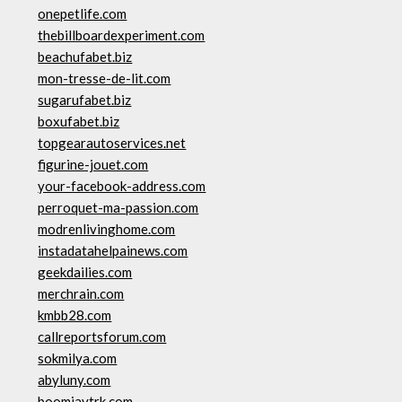
onepetlife.com
thebillboardexperiment.com
beachufabet.biz
mon-tresse-de-lit.com
sugarufabet.biz
boxufabet.biz
topgearautoservices.net
figurine-jouet.com
your-facebook-address.com
perroquet-ma-passion.com
modrenlivinghome.com
instadatahelpainews.com
geekdailies.com
merchrain.com
kmbb28.com
callreportsforum.com
sokmilya.com
abyluny.com
boomjavtrk.com