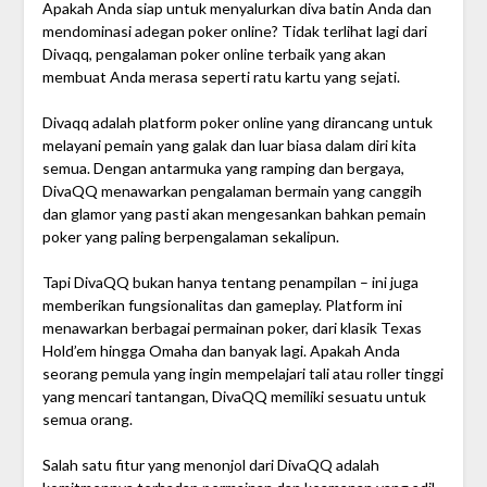
Apakah Anda siap untuk menyalurkan diva batin Anda dan
mendominasi adegan poker online? Tidak terlihat lagi dari
Divaqq, pengalaman poker online terbaik yang akan
membuat Anda merasa seperti ratu kartu yang sejati.
Divaqq adalah platform poker online yang dirancang untuk
melayani pemain yang galak dan luar biasa dalam diri kita
semua. Dengan antarmuka yang ramping dan bergaya,
DivaQQ menawarkan pengalaman bermain yang canggih
dan glamor yang pasti akan mengesankan bahkan pemain
poker yang paling berpengalaman sekalipun.
Tapi DivaQQ bukan hanya tentang penampilan – ini juga
memberikan fungsionalitas dan gameplay. Platform ini
menawarkan berbagai permainan poker, dari klasik Texas
Hold’em hingga Omaha dan banyak lagi. Apakah Anda
seorang pemula yang ingin mempelajari tali atau roller tinggi
yang mencari tantangan, DivaQQ memiliki sesuatu untuk
semua orang.
Salah satu fitur yang menonjol dari DivaQQ adalah