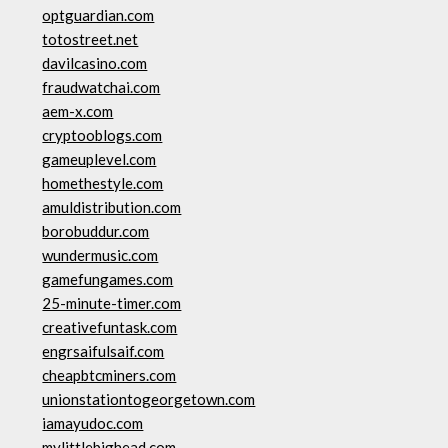
optguardian.com
totostreet.net
davilcasino.com
fraudwatchai.com
aem-x.com
cryptooblogs.com
gameuplevel.com
homethestyle.com
amuldistribution.com
borobuddur.com
wundermusic.com
gamefungames.com
25-minute-timer.com
creativefuntask.com
engrsaifulsaif.com
cheapbtcminers.com
unionstationtogeorgetown.com
iamayudoc.com
mylittlebighead.com