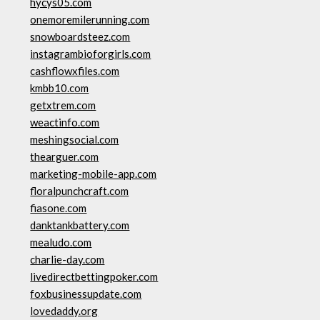
hycys05.com
onemoremilerunning.com
snowboardsteez.com
instagrambioforgirls.com
cashflowxfiles.com
kmbb10.com
getxtrem.com
weactinfo.com
meshingsocial.com
thearguer.com
marketing-mobile-app.com
floralpunchcraft.com
fiasone.com
danktankbattery.com
mealudo.com
charlie-day.com
livedirectbettingpoker.com
foxbusinessupdate.com
lovedaddy.org