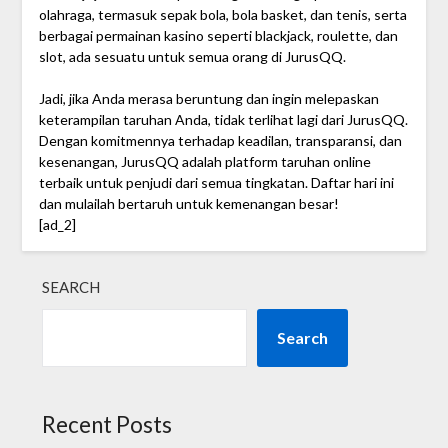
olahraga, termasuk sepak bola, bola basket, dan tenis, serta
berbagai permainan kasino seperti blackjack, roulette, dan
slot, ada sesuatu untuk semua orang di JurusQQ.
Jadi, jika Anda merasa beruntung dan ingin melepaskan
keterampilan taruhan Anda, tidak terlihat lagi dari JurusQQ.
Dengan komitmennya terhadap keadilan, transparansi, dan
kesenangan, JurusQQ adalah platform taruhan online
terbaik untuk penjudi dari semua tingkatan. Daftar hari ini
dan mulailah bertaruh untuk kemenangan besar!
[ad_2]
SEARCH
Search
Recent Posts