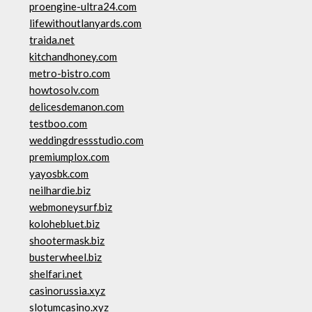
proengine-ultra24.com
lifewithoutlanyards.com
traida.net
kitchandhoney.com
metro-bistro.com
howtosolv.com
delicesdemanon.com
testboo.com
weddingdressstudio.com
premiumplox.com
yayosbk.com
neilhardie.biz
webmoneysurf.biz
kolohebluet.biz
shootermask.biz
busterwheel.biz
shelfari.net
casinorussia.xyz
slotumcasino.xyz