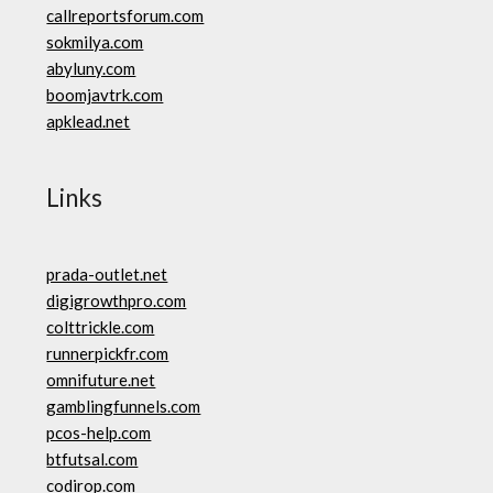
callreportsforum.com
sokmilya.com
abyluny.com
boomjavtrk.com
apklead.net
Links
prada-outlet.net
digigrowthpro.com
colttrickle.com
runnerpickfr.com
omnifuture.net
gamblingfunnels.com
pcos-help.com
btfutsal.com
codirop.com