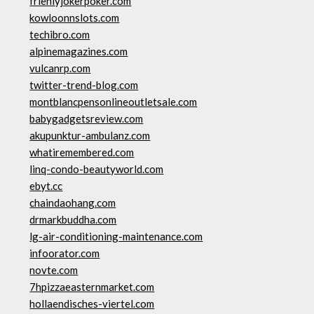
frienlyjokerpoker.com
kowloonnslots.com
techibro.com
alpinemagazines.com
vulcanrp.com
twitter-trend-blog.com
montblancpensonlineoutletsale.com
babygadgetsreview.com
akupunktur-ambulanz.com
whatiremembered.com
linq-condo-beautyworld.com
ebyt.cc
chaindaohang.com
drmarkbuddha.com
lg-air-conditioning-maintenance.com
infoorator.com
novte.com
7hpizzaeasternmarket.com
hollaendisches-viertel.com