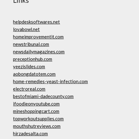
Links
helpdesksoftwares.net
lovabowl.net
homeimprovementit.com
newstribunal.com
newsdailymagazines.com
preceptionhub.com
yeezislides.com
aobongdatotem.com
home-remedies-yeast-infection.com
electroreal.com
bestofmiami-dadecounty.com
ifoodieonyoutube.com
mineshoppingcart.com
topworkoutsupplies.com
mouthshutreviews.com
hirzadesalta.com