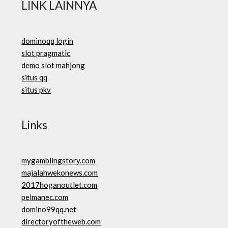
LINK LAINNYA
dominoqq login
slot pragmatic
demo slot mahjong
situs qq
situs pkv
Links
mygamblingstory.com
majalahwekonews.com
2017hoganoutlet.com
pelmanec.com
domino99qq.net
directoryoftheweb.com