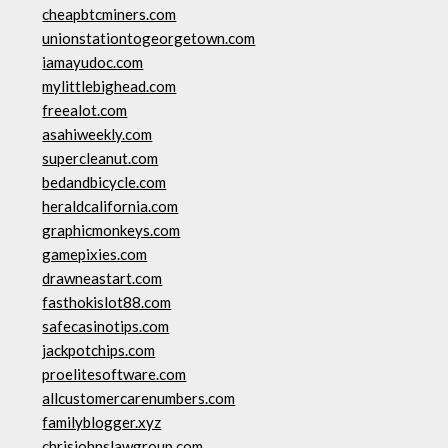
cheapbtcminers.com
unionstationtogeorgetown.com
iamayudoc.com
mylittlebighead.com
freealot.com
asahiweekly.com
supercleanut.com
bedandbicycle.com
heraldcalifornia.com
graphicmonkeys.com
gamepixies.com
drawneastart.com
fasthokislot88.com
safecasinotips.com
jackpotchips.com
proelitesoftware.com
allcustomercarenumbers.com
familyblogger.xyz
chrisjohnslawgroup.com