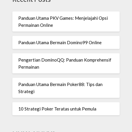
Panduan Utama PKV Games: Menjelajahi Opsi
Permainan Online
Panduan Utama Bermain Domino99 Online
Pengertian DominoQQ: Panduan Komprehensif
Permainan
Panduan Utama Bermain Poker88: Tips dan
Strategi
10 Strategi Poker Teratas untuk Pemula