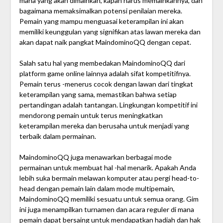
mana yang akan dimainkan, kapan harus memainkannya, dan
bagaimana memaksimalkan potensi penilaian mereka.
Pemain yang mampu menguasai keterampilan ini akan
memiliki keunggulan yang signifikan atas lawan mereka dan
akan dapat naik pangkat MaindominoQQ dengan cepat.
Salah satu hal yang membedakan MaindominoQQ dari
platform game online lainnya adalah sifat kompetitifnya.
Pemain terus -menerus cocok dengan lawan dari tingkat
keterampilan yang sama, memastikan bahwa setiap
pertandingan adalah tantangan. Lingkungan kompetitif ini
mendorong pemain untuk terus meningkatkan
keterampilan mereka dan berusaha untuk menjadi yang
terbaik dalam permainan.
MaindominoQQ juga menawarkan berbagai mode
permainan untuk membuat hal -hal menarik. Apakah Anda
lebih suka bermain melawan komputer atau pergi head-to-
head dengan pemain lain dalam mode multipemain,
MaindominoQQ memiliki sesuatu untuk semua orang. Gim
ini juga menampilkan turnamen dan acara reguler di mana
pemain dapat bersaing untuk mendapatkan hadiah dan hak