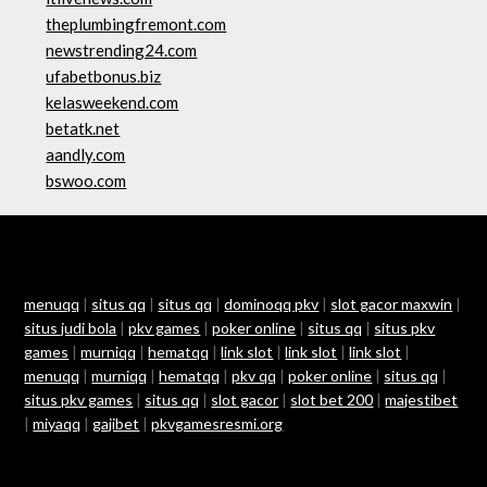
theplumbingfremont.com
newstrending24.com
ufabetbonus.biz
kelasweekend.com
betatk.net
aandly.com
bswoo.com
menuqq
|
situs qq
|
situs qq
|
dominoqq pkv
|
slot gacor maxwin
|
situs judi bola
|
pkv games
|
poker online
|
situs qq
|
situs pkv
games
|
murniqq
|
hematqq
|
link slot
|
link slot
|
link slot
|
menuqq
|
murniqq
|
hematqq
|
pkv qq
|
poker online
|
situs qq
|
situs pkv games
|
situs qq
|
slot gacor
|
slot bet 200
|
majestibet
|
miyaqq
|
gajibet
|
pkvgamesresmi.org