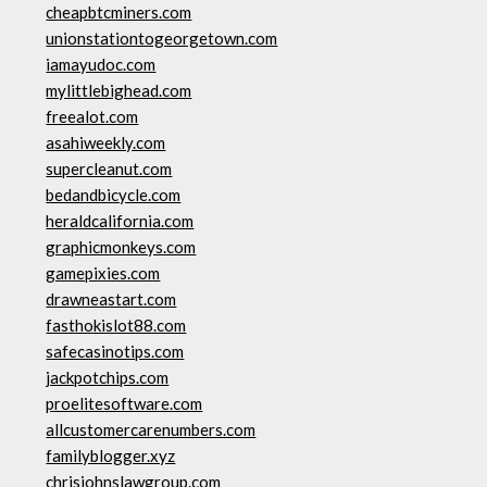
cheapbtcminers.com
unionstationtogeorgetown.com
iamayudoc.com
mylittlebighead.com
freealot.com
asahiweekly.com
supercleanut.com
bedandbicycle.com
heraldcalifornia.com
graphicmonkeys.com
gamepixies.com
drawneastart.com
fasthokislot88.com
safecasinotips.com
jackpotchips.com
proelitesoftware.com
allcustomercarenumbers.com
familyblogger.xyz
chrisjohnslawgroup.com