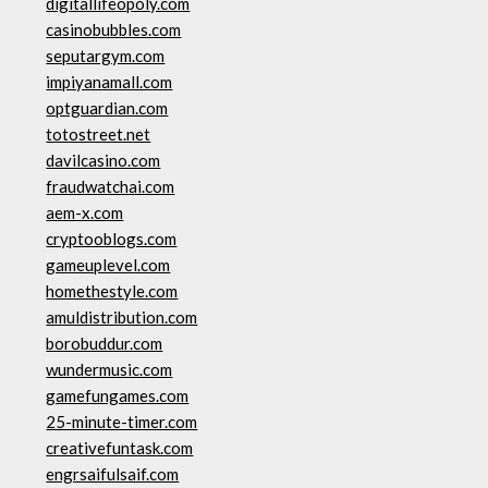
digitallifeopoly.com
casinobubbles.com
seputargym.com
impiyanamall.com
optguardian.com
totostreet.net
davilcasino.com
fraudwatchai.com
aem-x.com
cryptooblogs.com
gameuplevel.com
homethestyle.com
amuldistribution.com
borobuddur.com
wundermusic.com
gamefungames.com
25-minute-timer.com
creativefuntask.com
engrsaifulsaif.com