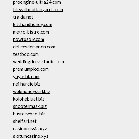
proengine-ultra24.com
lifewithoutlanyards.com
traida.net
kitchandhoney.com
metro-bistro.com
howtosolv.com
delicesdemanon.com
testboo.com
weddingdressstudio.com
premiumplox.com
yayosbk.com
neilhardie.biz
webmoneysurf.biz
kolohebluet.biz
shootermask.biz
busterwheel.biz
shelfari.net
casinorussia.xyz
slotumcasino.xyz