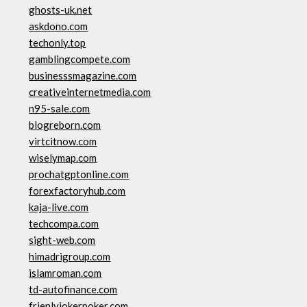
ghosts-uk.net
askdono.com
techonly.top
gamblingcompete.com
businesssmagazine.com
creativeinternetmedia.com
n95-sale.com
blogreborn.com
virtcitnow.com
wiselymap.com
prochatgptonline.com
forexfactoryhub.com
kaja-live.com
techcompa.com
sight-web.com
himadrigroup.com
islamroman.com
td-autofinance.com
frienlyjokerpoker.com