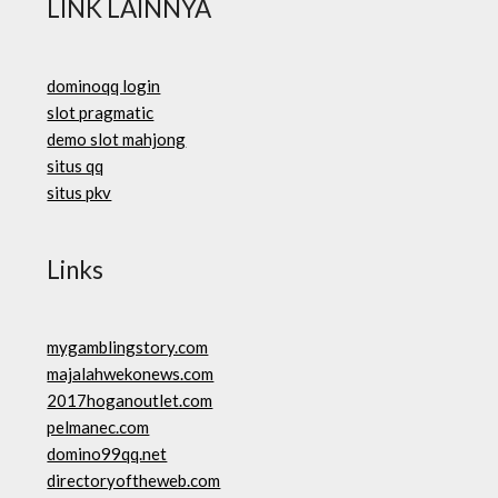
LINK LAINNYA
dominoqq login
slot pragmatic
demo slot mahjong
situs qq
situs pkv
Links
mygamblingstory.com
majalahwekonews.com
2017hoganoutlet.com
pelmanec.com
domino99qq.net
directoryoftheweb.com