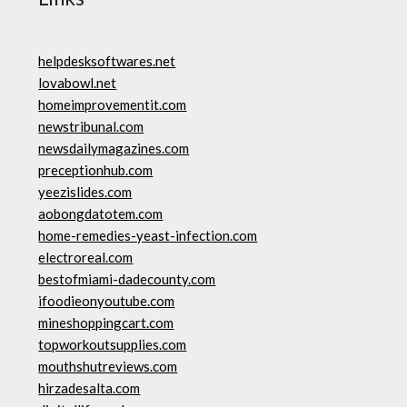
helpdesksoftwares.net
lovabowl.net
homeimprovementit.com
newstribunal.com
newsdailymagazines.com
preceptionhub.com
yeezislides.com
aobongdatotem.com
home-remedies-yeast-infection.com
electroreal.com
bestofmiami-dadecounty.com
ifoodieonyoutube.com
mineshoppingcart.com
topworkoutsupplies.com
mouthshutreviews.com
hirzadesalta.com