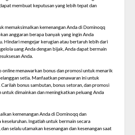
 dapat membuat keputusan yang lebih tepat dan
 untuk memaksimalkan kemenangan Anda di Dominoqq
apkan anggaran berapa banyak yang ingin Anda
u. Hindari mengejar kerugian atau bertaruh lebih dari
elola uang Anda dengan bijak, Anda dapat bermain
esuksesan Anda.
o online menawarkan bonus dan promosi untuk menarik
langgan setia. Manfaatkan penawaran ini untuk
arilah bonus sambutan, bonus setoran, dan promosi
n untuk dimainkan dan meningkatkan peluang Anda
imalkan kemenangan Anda di Dominoqq dan
keseluruhan. Ingatlah untuk bermain secara
dan selalu utamakan kesenangan dan kesenangan saat