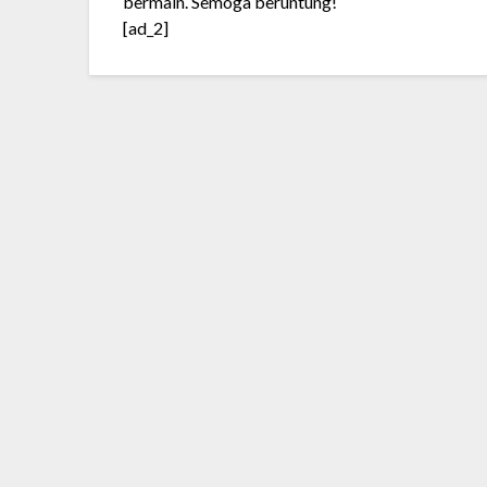
bermain. Semoga beruntung!
[ad_2]