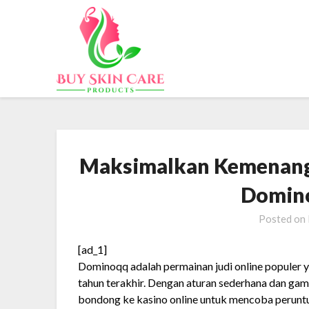
Skip
to
content
Maksimalkan Kemenanga
Domin
Posted on
[ad_1]
Dominoqq adalah permainan judi online populer 
tahun terakhir. Dengan aturan sederhana dan g
bondong ke kasino online untuk mencoba peruntu