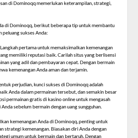
esan di Dominoqq memerlukan keterampilan, strategi,
a di Dominoqq, berikut beberapa tip untuk membantu
 peluang sukses Anda:
baik: Langkah pertama untuk memaksimalkan kemenangan
ng memiliki reputasi baik. Carilah situs yang berlisensi
mainan yang adil dan pembayaran cepat. Dengan bermain
ahwa kemenangan Anda aman dan terjamin.
a bentuk perjudian, kunci sukses di Dominoqq adalah
baik Anda dalam permainan tersebut, dan semakin besar
i permainan gratis di kasino online untuk mengasah
 Anda sebelum bermain dengan uang sungguhan.
malkan kemenangan Anda di Dominoqq, penting untuk
strategi kemenangan. Biasakan diri Anda dengan
trategi umum untuk bermain dan bertaruh. Dengan