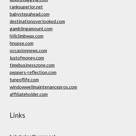
ranksuperior.net
babystepahead.com
destinationoverlooked.com
gamblingamount.com
hillclimbwax.com
hnopse.com
occasionnews.com
lustofmoney.com
timebusinesszone.com
peppers-reflection.com
tuneoflife.com
windowwellmaintenancepros.com
affiliateholder.com
Links