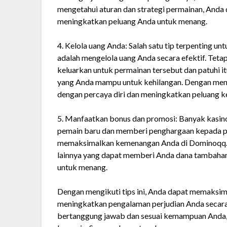
mengetahui aturan dan strategi permainan, Anda
meningkatkan peluang Anda untuk menang.
4. Kelola uang Anda: Salah satu tip terpenting
adalah mengelola uang Anda secara efektif. Tet
keluarkan untuk permainan tersebut dan patuhi it
yang Anda mampu untuk kehilangan. Dengan meng
dengan percaya diri dan meningkatkan peluang k
5. Manfaatkan bonus dan promosi: Banyak kasin
pemain baru dan memberi penghargaan kepada pe
memaksimalkan kemenangan Anda di Dominoqq. C
lainnya yang dapat memberi Anda dana tambaha
untuk menang.
Dengan mengikuti tips ini, Anda dapat memaks
meningkatkan pengalaman perjudian Anda secara 
bertanggung jawab dan sesuai kemampuan Anda, 