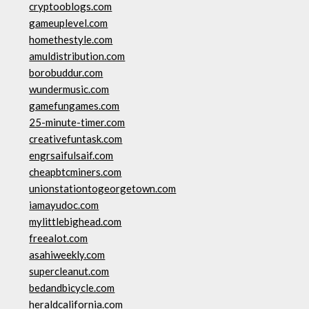
cryptooblogs.com
gameuplevel.com
homethestyle.com
amuldistribution.com
borobuddur.com
wundermusic.com
gamefungames.com
25-minute-timer.com
creativefuntask.com
engrsaifulsaif.com
cheapbtcminers.com
unionstationtogeorgetown.com
iamayudoc.com
mylittlebighead.com
freealot.com
asahiweekly.com
supercleanut.com
bedandbicycle.com
heraldcalifornia.com