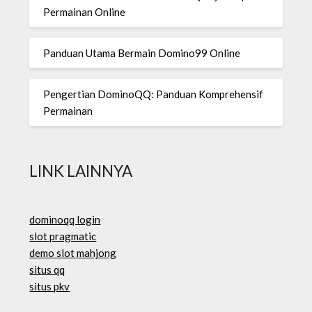
Permainan Online
Panduan Utama Bermain Domino99 Online
Pengertian DominoQQ: Panduan Komprehensif
Permainan
LINK LAINNYA
dominoqq login
slot pragmatic
demo slot mahjong
situs qq
situs pkv