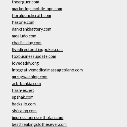
thearguer.com
marketing-mobile-app.com
floralpunchcraft.com
fiasone.com
danktankbattery.com
mealudo.com
charlie-day.com
livedirectbettingpoker.com
foxbusinessupdate.com
lovedaddy.org
integrativemedicalmassageplano.com
mrrugwashing.com
acb-bankia.com
flash-es.net
upshak.com
backsilo.com
siviralqq.com
impressionresorthoian.com
bestfreakingclothesever.com