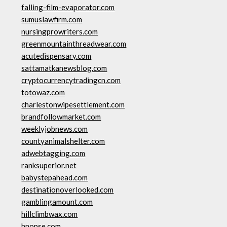
falling-film-evaporator.com
sumuslawfirm.com
nursingprowriters.com
greenmountainthreadwear.com
acutedispensary.com
sattamatkanewsblog.com
cryptocurrencytradingcn.com
totowaz.com
charlestonwipesettlement.com
brandfollowmarket.com
weeklyjobnews.com
countyanimalshelter.com
adwebtagging.com
ranksuperior.net
babystepahead.com
destinationoverlooked.com
gamblingamount.com
hillclimbwax.com
hnopse.com