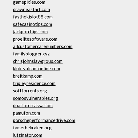
gamepixies.com
drawneastart.com
fasthokislot88.com
safecasinotips.com
jackpotchips.com
proelitesoftware.com
allcustomercarenumbers.com
familyblogger.xyz
chrisjohnslawgroup.com
klub-vulcan-online.com
breitkamp.com
tripleyresidence.com
softtorrents.org
somosvulnerables.org
duatloterrassa.com
pamufon.com
porscheperformancedrive.com
tamethekraken.org
lutzinator.com