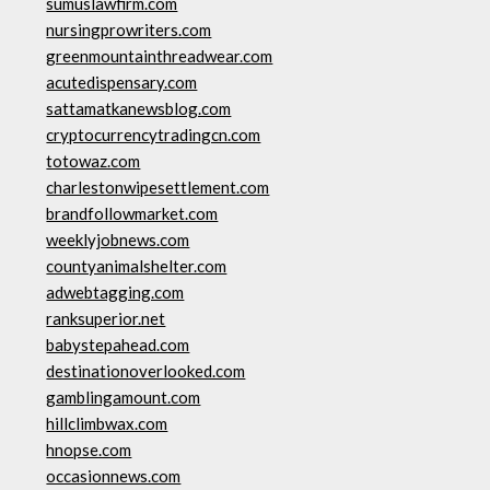
sumuslawfirm.com
nursingprowriters.com
greenmountainthreadwear.com
acutedispensary.com
sattamatkanewsblog.com
cryptocurrencytradingcn.com
totowaz.com
charlestonwipesettlement.com
brandfollowmarket.com
weeklyjobnews.com
countyanimalshelter.com
adwebtagging.com
ranksuperior.net
babystepahead.com
destinationoverlooked.com
gamblingamount.com
hillclimbwax.com
hnopse.com
occasionnews.com