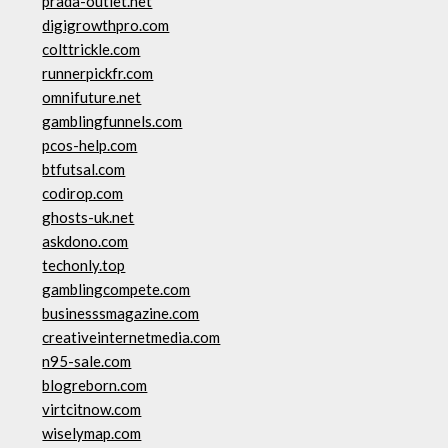
prada-outlet.net
digigrowthpro.com
colttrickle.com
runnerpickfr.com
omnifuture.net
gamblingfunnels.com
pcos-help.com
btfutsal.com
codirop.com
ghosts-uk.net
askdono.com
techonly.top
gamblingcompete.com
businesssmagazine.com
creativeinternetmedia.com
n95-sale.com
blogreborn.com
virtcitnow.com
wiselymap.com