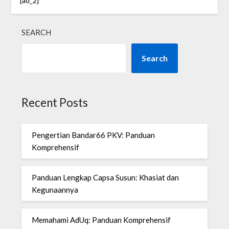
[ad_2]
SEARCH
Search
Recent Posts
Pengertian Bandar66 PKV: Panduan
Komprehensif
Panduan Lengkap Capsa Susun: Khasiat dan
Kegunaannya
Memahami AdUq: Panduan Komprehensif