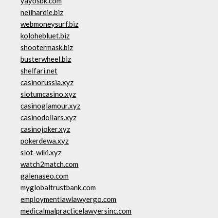
yayosbk.com
neilhardie.biz
webmoneysurf.biz
kolohebluet.biz
shootermask.biz
busterwheel.biz
shelfari.net
casinorussia.xyz
slotumcasino.xyz
casinoglamour.xyz
casinodollars.xyz
casinojoker.xyz
pokerdewa.xyz
slot-wiki.xyz
watch2match.com
galenaseo.com
myglobaltrustbank.com
employmentlawlawyergo.com
medicalmalpracticelawyersinc.com