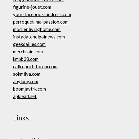
figurine-jouet.com
your-facebook-address.com
perroquet-ma-passion.com
modrenlivinghome.com
instadatahelpainews.com
geekdailies.com
merchrain.com
kmbb28.com
callreportsforum.com
sokmilya.com
abyluny.com
boomjavtrk.com
apklead.net
Links