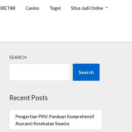
OBET88
Casino
Togel
Situs Judi Online
SEARCH
Search
Recent Posts
Pengertian PKV: Panduan Komprehensif
Asuransi Kesehatan Swasta