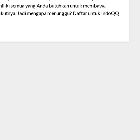
miliki semua yang Anda butuhkan untuk membawa
erikutnya. Jadi mengapa menunggu? Daftar untuk IndoQQ