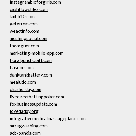
instagrambioforgirls.com
cashflowxfiles.com
kmbb10.com
getxtrem.com
weactinfo.com
meshingsocial.com
thearguer.com
marketing-mobile-app.com
floralpunchcraft.com
fiasone.com
danktankbattery.com
mealudo.com
charlie-day.com
livedirectbettingpoker.com
foxbusinessupdate.com
lovedaddy.org
integrativemedicalmassageplano.com
mrrugwashing.com
acb-bankia.com