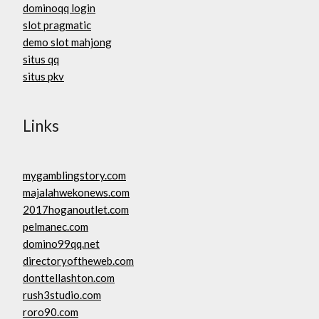
dominoqq login
slot pragmatic
demo slot mahjong
situs qq
situs pkv
Links
mygamblingstory.com
majalahwekonews.com
2017hoganoutlet.com
pelmanec.com
domino99qq.net
directoryoftheweb.com
donttellashton.com
rush3studio.com
roro90.com