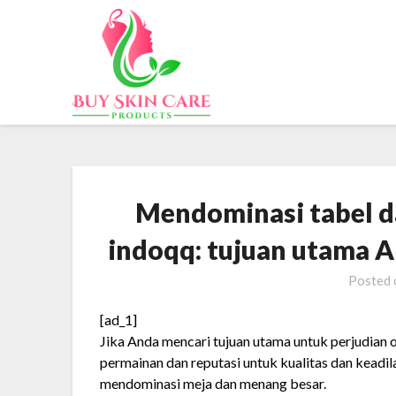
Skip
to
content
Mendominasi tabel 
indoqq: tujuan utama A
Posted
[ad_1]
Jika Anda mencari tujuan utama untuk perjudian o
permainan dan reputasi untuk kualitas dan kead
mendominasi meja dan menang besar.