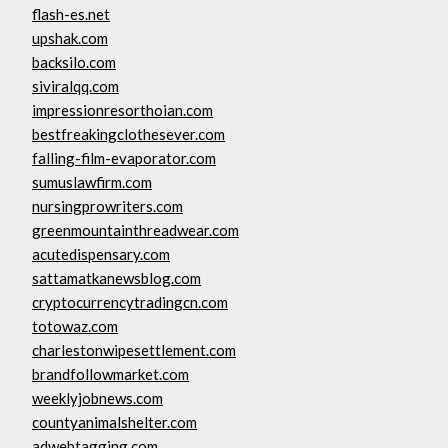
flash-es.net
upshak.com
backsilo.com
siviralqq.com
impressionresorthoian.com
bestfreakingclothesever.com
falling-film-evaporator.com
sumuslawfirm.com
nursingprowriters.com
greenmountainthreadwear.com
acutedispensary.com
sattamatkanewsblog.com
cryptocurrencytradingcn.com
totowaz.com
charlestonwipesettlement.com
brandfollowmarket.com
weeklyjobnews.com
countyanimalshelter.com
adwebtagging.com