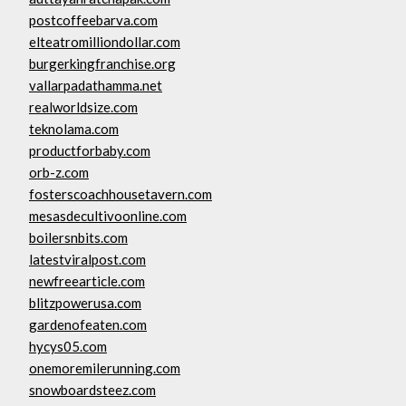
postcoffeebarva.com
elteatromilliondollar.com
burgerkingfranchise.org
vallarpadathamma.net
realworldsize.com
teknolama.com
productforbaby.com
orb-z.com
fosterscoachhousetavern.com
mesasdecultivoonline.com
boilersnbits.com
latestviralpost.com
newfreearticle.com
blitzpowerusa.com
gardenofeaten.com
hycys05.com
onemoremilerunning.com
snowboardsteez.com