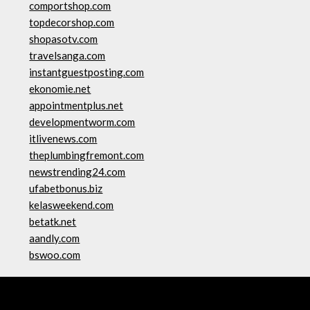
comportshop.com
topdecorshop.com
shopasotv.com
travelsanga.com
instantguestposting.com
ekonomie.net
appointmentplus.net
developmentworm.com
itlivenews.com
theplumbingfremont.com
newstrending24.com
ufabetbonus.biz
kelasweekend.com
betatk.net
aandly.com
bswoo.com