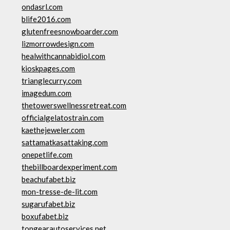
ondasrl.com
blife2016.com
glutenfreesnowboarder.com
lizmorrowdesign.com
healwithcannabidiol.com
kioskpages.com
trianglecurry.com
imagedum.com
thetowerswellnessretreat.com
officialgelatostrain.com
kaethejeweler.com
sattamatkasattaking.com
onepetlife.com
thebillboardexperiment.com
beachufabet.biz
mon-tresse-de-lit.com
sugarufabet.biz
boxufabet.biz
topgearautoservices.net