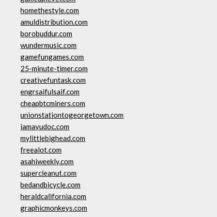
homethestyle.com
amuldistribution.com
borobuddur.com
wundermusic.com
gamefungames.com
25-minute-timer.com
creativefuntask.com
engrsaifulsaif.com
cheapbtcminers.com
unionstationtogeorgetown.com
iamayudoc.com
mylittlebighead.com
freealot.com
asahiweekly.com
supercleanut.com
bedandbicycle.com
heraldcalifornia.com
graphicmonkeys.com