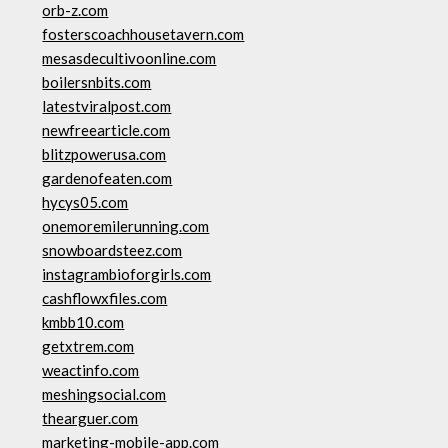
orb-z.com
fosterscoachhousetavern.com
mesasdecultivoonline.com
boilersnbits.com
latestviralpost.com
newfreearticle.com
blitzpowerusa.com
gardenofeaten.com
hycys05.com
onemoremilerunning.com
snowboardsteez.com
instagrambioforgirls.com
cashflowxfiles.com
kmbb10.com
getxtrem.com
weactinfo.com
meshingsocial.com
thearguer.com
marketing-mobile-app.com