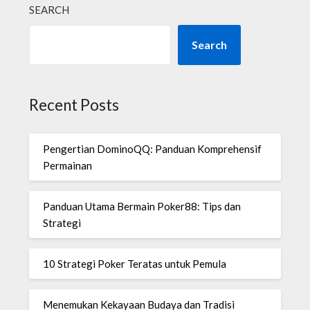
SEARCH
Search
Recent Posts
Pengertian DominoQQ: Panduan Komprehensif
Permainan
Panduan Utama Bermain Poker88: Tips dan
Strategi
10 Strategi Poker Teratas untuk Pemula
Menemukan Kekayaan Budaya dan Tradisi