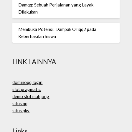
Damqq: Sebuah Perjalanan yang Layak
Dilakukan
Membuka Potensi: Dampak Oriqq2 pada
Keberhasilan Siswa
LINK LAINNYA
dominoqq login
slot pragmatic
demo slot mahjong
situs qq
situs pkv
Links