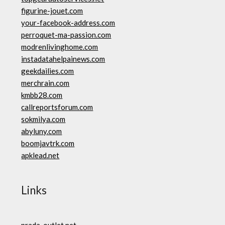
figurine-jouet.com
your-facebook-address.com
perroquet-ma-passion.com
modrenlivinghome.com
instadatahelpainews.com
geekdailies.com
merchrain.com
kmbb28.com
callreportsforum.com
sokmilya.com
abyluny.com
boomjavtrk.com
apklead.net
Links