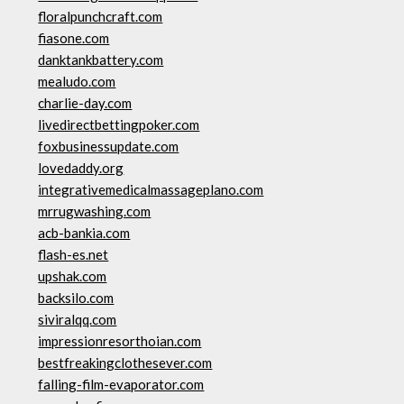
floralpunchcraft.com
fiasone.com
danktankbattery.com
mealudo.com
charlie-day.com
livedirectbettingpoker.com
foxbusinessupdate.com
lovedaddy.org
integrativemedicalmassageplano.com
mrrugwashing.com
acb-bankia.com
flash-es.net
upshak.com
backsilo.com
siviralqq.com
impressionresorthoian.com
bestfreakingclothesever.com
falling-film-evaporator.com