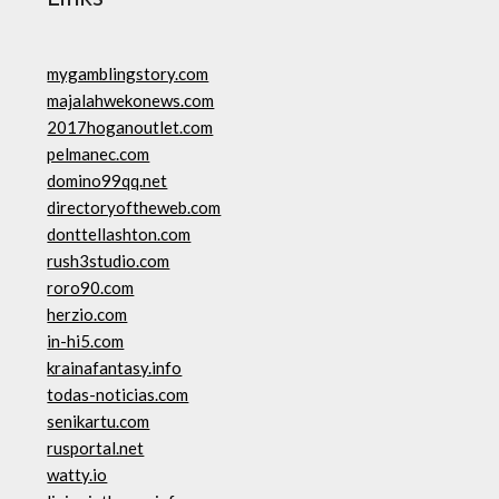
mygamblingstory.com
majalahwekonews.com
2017hoganoutlet.com
pelmanec.com
domino99qq.net
directoryoftheweb.com
donttellashton.com
rush3studio.com
roro90.com
herzio.com
in-hi5.com
krainafantasy.info
todas-noticias.com
senikartu.com
rusportal.net
watty.io