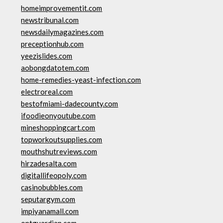
homeimprovementit.com
newstribunal.com
newsdailymagazines.com
preceptionhub.com
yeezislides.com
aobongdatotem.com
home-remedies-yeast-infection.com
electroreal.com
bestofmiami-dadecounty.com
ifoodieonyoutube.com
mineshoppingcart.com
topworkoutsupplies.com
mouthshutreviews.com
hirzadesalta.com
digitallifeopoly.com
casinobubbles.com
seputargym.com
impiyanamall.com