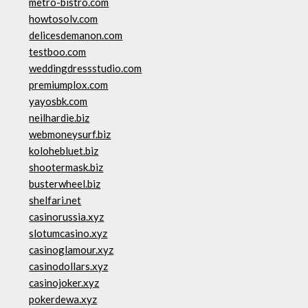
metro-bistro.com
howtosolv.com
delicesdemanon.com
testboo.com
weddingdressstudio.com
premiumplox.com
yayosbk.com
neilhardie.biz
webmoneysurf.biz
kolohebluet.biz
shootermask.biz
busterwheel.biz
shelfari.net
casinorussia.xyz
slotumcasino.xyz
casinoglamour.xyz
casinodollars.xyz
casinojoker.xyz
pokerdewa.xyz