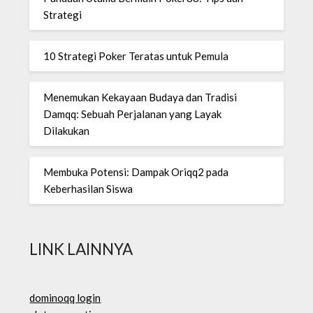
Strategi
10 Strategi Poker Teratas untuk Pemula
Menemukan Kekayaan Budaya dan Tradisi
Damqq: Sebuah Perjalanan yang Layak
Dilakukan
Membuka Potensi: Dampak Oriqq2 pada
Keberhasilan Siswa
LINK LAINNYA
dominoqq login