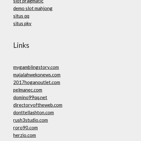
slot pragmatic
demo slot mahjong
situs qq
situs pkv
Links
mygamblingstory.com
majalahwekonews.com
2017hoganoutlet.com
pelmanec.com
domino99qq.net
directoryoftheweb.com
donttellashton.com
rush3studio.com
roro90.com
herzio.com