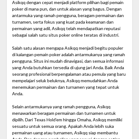
Asikqq dengan cepat menjadi platform pilihan bagi pemain
poker di mana pun, dan untuk alasan yang bagus. Dengan
antarmuka yang ramah pengguna, beragam permainan dan
turnamen, serta fokus yang kuat pada keamanan dan
permainan yang adil, Asikqq telah mendapatkan reputasi
sebagai salah satu situs poker online teratas di industri.
Salah satu alasan mengapa Asikqq menjadi begitu populer
di kalangan pemain poker adalah antarmukanya yang ramah
pengguna. Situs ini mudah dinavigasi, dan semua informasi
yang Anda butuhkan tersedia di ujung jari Anda. Baik Anda
seorang profesional berpengalaman atau pemula yang baru
mempelajari seluk beluknya, Asikqq memudahkan Anda
menemukan permainan dan turnamen yang tepat untuk
Anda.
Selain antarmukanya yang ramah pengguna, Asikqq
menawarkan beragam permainan dan turnamen untuk
dipilih. Dari Texas Hold’em hingga Omaha, Asikqq memiliki
sesuatu untuk semua orang. Apakah Anda lebih suka
permainan uang atau turnamen, Asikqq siap membantu