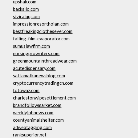
upshak.com
backsilo.com
siviralqq.com
impressionresorthoian.com
bestfreakingclothesever.com
falling-film-evaporator.com
sumuslawfirm.com
nursingprowriters.com
greenmountainthreadwear.com
acutedispensary.com
sattamatkanewsblog.com
cryptocurrencytradingcn.com
totowaz.com
charlestonwipesettlement.com
brandfollowmarket.com
weeklyjobnews.com
countyanimalshelter.com
adwebtagging.com
ranksuperior.net