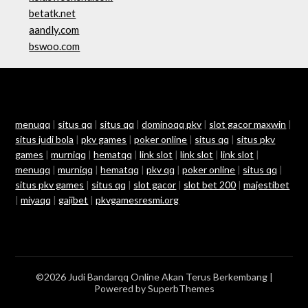
betatk.net
aandly.com
bswoo.com
menuqq
|
situs qq
|
situs qq
|
dominoqq pkv
|
slot gacor maxwin
|
situs judi bola
|
pkv games
|
poker online
|
situs qq
|
situs pkv
games
|
murniqq
|
hematqq
|
link slot
|
link slot
|
link slot
|
menuqq
|
murniqq
|
hematqq
|
pkv qq
|
poker online
|
situs qq
|
situs pkv games
|
situs qq
|
slot gacor
|
slot bet 200
|
majestibet
|
miyaqq
|
gajibet
|
pkvgamesresmi.org
©2026 Judi Bandarqq Online Akan Terus Berkembang
|
Powered by
SuperbThemes