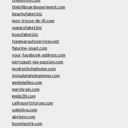
onepetlife.com
thebillboardexperiment.com
beachufabet.biz
mon-tresse-de-lit.com
sugarufabet.biz
boxufabet.biz
topgearautoservices.net
figurine-jouet.com
your-facebook-address.com
perroquet-ma-passion.com
modrenlivinghome.com
instadatahelpainews.com
geekdailies.com
merchrain.com
kmbb28.com
callreportsforum.com
sokmilya.com
abyluny.com
boomjavtrk.com