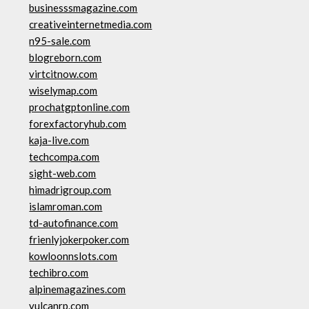
businesssmagazine.com
creativeinternetmedia.com
n95-sale.com
blogreborn.com
virtcitnow.com
wiselymap.com
prochatgptonline.com
forexfactoryhub.com
kaja-live.com
techcompa.com
sight-web.com
himadrigroup.com
islamroman.com
td-autofinance.com
frienlyjokerpoker.com
kowloonnslots.com
techibro.com
alpinemagazines.com
vulcanrp.com