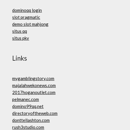
dominoqq login
slot pragmatic
demo slot mahjong
situs qq
situs pkv
Links
mygamblingstory.com
majalahwekonews.com
2017hoganoutlet.com
pelmanec.com
domino99qq.net
directoryoftheweb.com
donttellashton.com
rush3studio.com