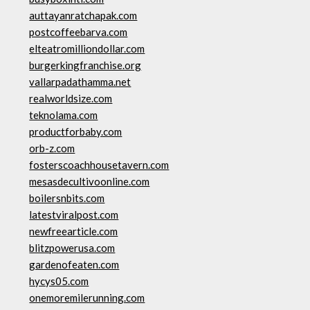
auttayanratchapak.com
postcoffeebarva.com
elteatromilliondollar.com
burgerkingfranchise.org
vallarpadathamma.net
realworldsize.com
teknolama.com
productforbaby.com
orb-z.com
fosterscoachhousetavern.com
mesasdecultivoonline.com
boilersnbits.com
latestviralpost.com
newfreearticle.com
blitzpowerusa.com
gardenofeaten.com
hycys05.com
onemoremilerunning.com