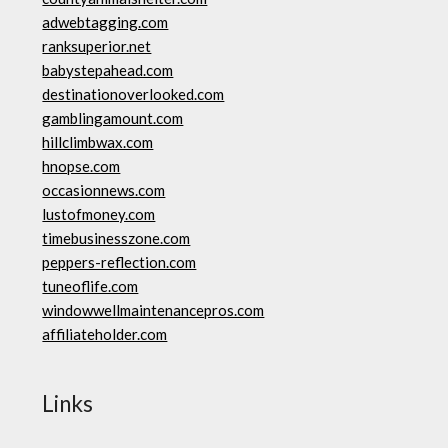
adwebtagging.com
ranksuperior.net
babystepahead.com
destinationoverlooked.com
gamblingamount.com
hillclimbwax.com
hnopse.com
occasionnews.com
lustofmoney.com
timebusinesszone.com
peppers-reflection.com
tuneoflife.com
windowwellmaintenancepros.com
affiliateholder.com
Links