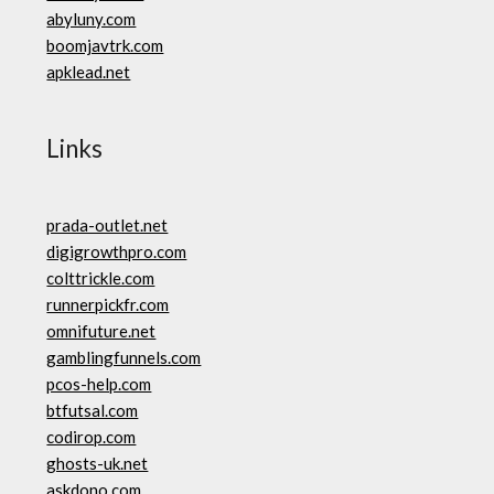
abyluny.com
boomjavtrk.com
apklead.net
Links
prada-outlet.net
digigrowthpro.com
colttrickle.com
runnerpickfr.com
omnifuture.net
gamblingfunnels.com
pcos-help.com
btfutsal.com
codirop.com
ghosts-uk.net
askdono.com