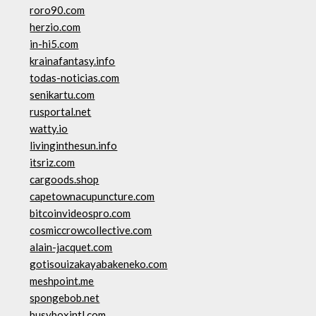
roro90.com
herzio.com
in-hi5.com
krainafantasy.info
todas-noticias.com
senikartu.com
rusportal.net
watty.io
livinginthesun.info
itsriz.com
cargoods.shop
capetownacupuncture.com
bitcoinvideospro.com
cosmiccrowcollective.com
alain-jacquet.com
gotisouizakayabakeneko.com
meshpoint.me
spongebob.net
busyboxintl.com