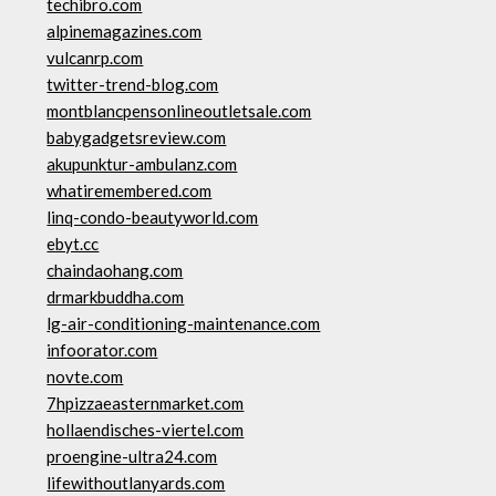
techibro.com
alpinemagazines.com
vulcanrp.com
twitter-trend-blog.com
montblancpensonlineoutletsale.com
babygadgetsreview.com
akupunktur-ambulanz.com
whatiremembered.com
linq-condo-beautyworld.com
ebyt.cc
chaindaohang.com
drmarkbuddha.com
lg-air-conditioning-maintenance.com
infoorator.com
novte.com
7hpizzaeasternmarket.com
hollaendisches-viertel.com
proengine-ultra24.com
lifewithoutlanyards.com