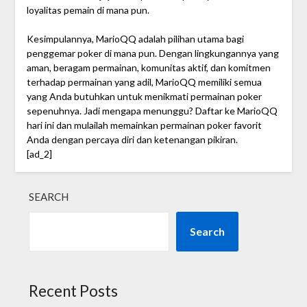
loyalitas pemain di mana pun.
Kesimpulannya, MarioQQ adalah pilihan utama bagi
penggemar poker di mana pun. Dengan lingkungannya yang
aman, beragam permainan, komunitas aktif, dan komitmen
terhadap permainan yang adil, MarioQQ memiliki semua
yang Anda butuhkan untuk menikmati permainan poker
sepenuhnya. Jadi mengapa menunggu? Daftar ke MarioQQ
hari ini dan mulailah memainkan permainan poker favorit
Anda dengan percaya diri dan ketenangan pikiran.
[ad_2]
SEARCH
Search
Recent Posts