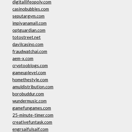
digitallifeopoly.com
casinobubbles.com
seputargym.com
impiyanamall.com
optguardian.com
totostreet.net
davilcasino.com
fraudwatchai.com
aem-x.com
cryptooblogs.com
gameuplevel.com
homethestyle.com
amuldistribution.com
borobuddur.com
wundermusic.com
gamefungames.com
25-minute-timer.com
creativefuntask.com
engrsaifulsaif.com