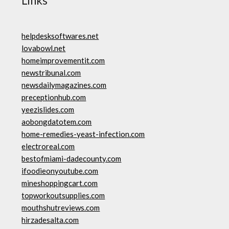
Links
helpdesksoftwares.net
lovabowl.net
homeimprovementit.com
newstribunal.com
newsdailymagazines.com
preceptionhub.com
yeezislides.com
aobongdatotem.com
home-remedies-yeast-infection.com
electroreal.com
bestofmiami-dadecounty.com
ifoodieonyoutube.com
mineshoppingcart.com
topworkoutsupplies.com
mouthshutreviews.com
hirzadesalta.com