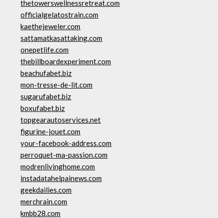
thetowerswellnessretreat.com
officialgelatostrain.com
kaethejeweler.com
sattamatkasattaking.com
onepetlife.com
thebillboardexperiment.com
beachufabet.biz
mon-tresse-de-lit.com
sugarufabet.biz
boxufabet.biz
topgearautoservices.net
figurine-jouet.com
your-facebook-address.com
perroquet-ma-passion.com
modrenlivinghome.com
instadatahelpainews.com
geekdailies.com
merchrain.com
kmbb28.com