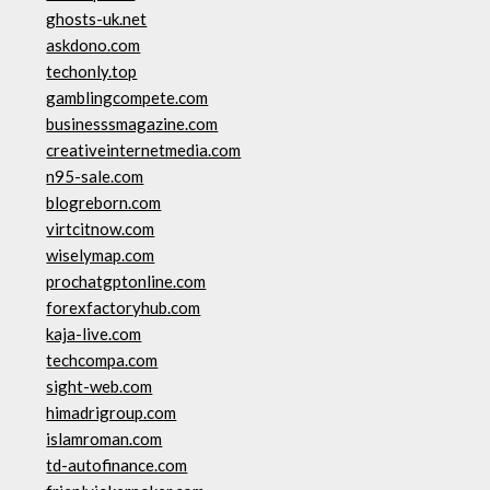
ghosts-uk.net
askdono.com
techonly.top
gamblingcompete.com
businesssmagazine.com
creativeinternetmedia.com
n95-sale.com
blogreborn.com
virtcitnow.com
wiselymap.com
prochatgptonline.com
forexfactoryhub.com
kaja-live.com
techcompa.com
sight-web.com
himadrigroup.com
islamroman.com
td-autofinance.com