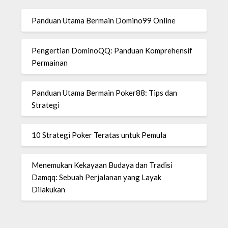
Panduan Utama Bermain Domino99 Online
Pengertian DominoQQ: Panduan Komprehensif
Permainan
Panduan Utama Bermain Poker88: Tips dan
Strategi
10 Strategi Poker Teratas untuk Pemula
Menemukan Kekayaan Budaya dan Tradisi
Damqq: Sebuah Perjalanan yang Layak
Dilakukan