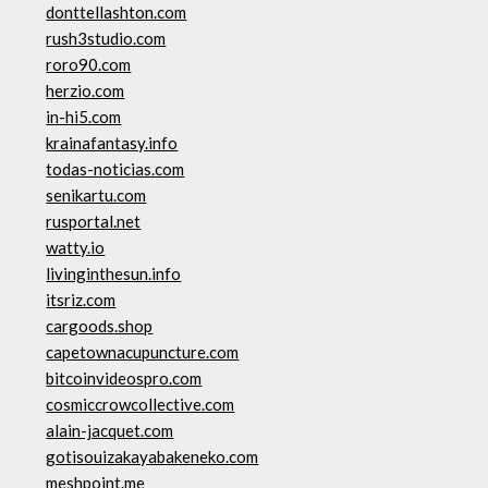
donttellashton.com
rush3studio.com
roro90.com
herzio.com
in-hi5.com
krainafantasy.info
todas-noticias.com
senikartu.com
rusportal.net
watty.io
livinginthesun.info
itsriz.com
cargoods.shop
capetownacupuncture.com
bitcoinvideospro.com
cosmiccrowcollective.com
alain-jacquet.com
gotisouizakayabakeneko.com
meshpoint.me