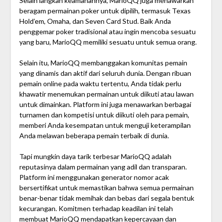
Selain langkah keamanannya, MarioQQ juga menawarkan
beragam permainan poker untuk dipilih, termasuk Texas
Hold’em, Omaha, dan Seven Card Stud. Baik Anda
penggemar poker tradisional atau ingin mencoba sesuatu
yang baru, MarioQQ memiliki sesuatu untuk semua orang.
Selain itu, MarioQQ membanggakan komunitas pemain
yang dinamis dan aktif dari seluruh dunia. Dengan ribuan
pemain online pada waktu tertentu, Anda tidak perlu
khawatir menemukan permainan untuk diikuti atau lawan
untuk dimainkan. Platform ini juga menawarkan berbagai
turnamen dan kompetisi untuk diikuti oleh para pemain,
memberi Anda kesempatan untuk menguji keterampilan
Anda melawan beberapa pemain terbaik di dunia.
Tapi mungkin daya tarik terbesar MarioQQ adalah
reputasinya dalam permainan yang adil dan transparan.
Platform ini menggunakan generator nomor acak
bersertifikat untuk memastikan bahwa semua permainan
benar-benar tidak memihak dan bebas dari segala bentuk
kecurangan. Komitmen terhadap keadilan ini telah
membuat MarioQQ mendapatkan kepercayaan dan