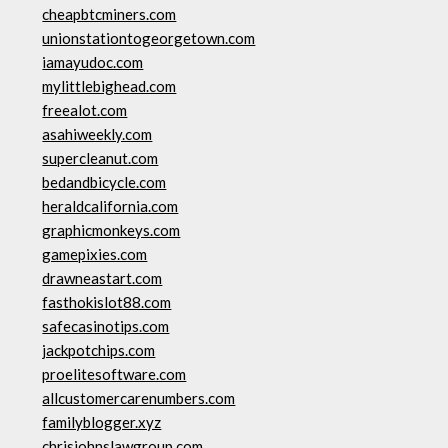
cheapbtcminers.com
unionstationtogeorgetown.com
iamayudoc.com
mylittlebighead.com
freealot.com
asahiweekly.com
supercleanut.com
bedandbicycle.com
heraldcalifornia.com
graphicmonkeys.com
gamepixies.com
drawneastart.com
fasthokislot88.com
safecasinotips.com
jackpotchips.com
proelitesoftware.com
allcustomercarenumbers.com
familyblogger.xyz
chrisjohnslawgroup.com