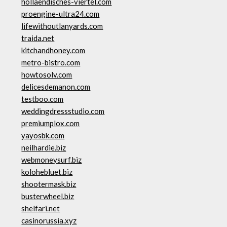
hollaendisches-viertel.com
proengine-ultra24.com
lifewithoutlanyards.com
traida.net
kitchandhoney.com
metro-bistro.com
howtosolv.com
delicesdemanon.com
testboo.com
weddingdressstudio.com
premiumplox.com
yayosbk.com
neilhardie.biz
webmoneysurf.biz
kolohebluet.biz
shootermask.biz
busterwheel.biz
shelfari.net
casinorussia.xyz