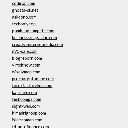
codirop.com
ghosts-uk.net
askdono.com
techonly.top
gamblingcompete.com
businesssmagazine.com
creativeinternetmedia.com
n95-sale.com
blogreborn.com
virtcitnow.com
wiselymap.com
prochatgptonline.com
forexfactoryhub.com
kaja-live.com
techcompa.com
sight-web.com
himadrigroup.com
islamroman.com
td-autofinance.com