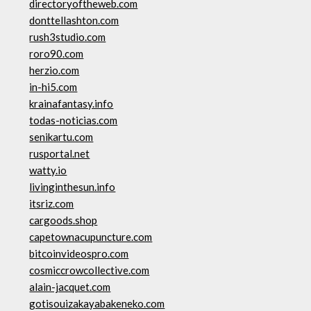
directoryoftheweb.com
donttellashton.com
rush3studio.com
roro90.com
herzio.com
in-hi5.com
krainafantasy.info
todas-noticias.com
senikartu.com
rusportal.net
watty.io
livinginthesun.info
itsriz.com
cargoods.shop
capetownacupuncture.com
bitcoinvideospro.com
cosmiccrowcollective.com
alain-jacquet.com
gotisouizakayabakeneko.com