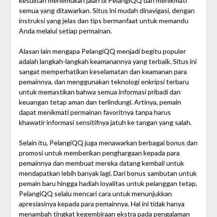
kesulitan menemukan jalan di PelangiQQ dan menikmati
semua yang ditawarkan. Situs ini mudah dinavigasi, dengan
instruksi yang jelas dan tips bermanfaat untuk memandu
Anda melalui setiap permainan.
Alasan lain mengapa PelangiQQ menjadi begitu populer
adalah langkah-langkah keamanannya yang terbaik. Situs ini
sangat memperhatikan keselamatan dan keamanan para
pemainnya, dan menggunakan teknologi enkripsi terbaru
untuk memastikan bahwa semua informasi pribadi dan
keuangan tetap aman dan terlindungi. Artinya, pemain
dapat menikmati permainan favoritnya tanpa harus
khawatir informasi sensitifnya jatuh ke tangan yang salah.
Selain itu, PelangiQQ juga menawarkan berbagai bonus dan
promosi untuk memberikan penghargaan kepada para
pemainnya dan membuat mereka datang kembali untuk
mendapatkan lebih banyak lagi. Dari bonus sambutan untuk
pemain baru hingga hadiah loyalitas untuk pelanggan tetap,
PelangiQQ selalu mencari cara untuk menunjukkan
apresiasinya kepada para pemainnya. Hal ini tidak hanya
menambah tingkat kegembiraan ekstra pada pengalaman