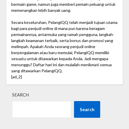
bermain game, namun juga memberi pemain peluang untuk
memenangkan lebih banyak uang.
Secara keseluruhan, PelangiQQ telah menjadi tujuan utama
bagi para penjudi online di mana pun karena beragam
permainannya, antarmuka yang ramah pengguna, langkah-
langkah keamanan terbaik, serta bonus dan promosi yang
melimpah. Apakah Anda seorang penjudi online
berpengalaman atau baru memulai, PelangiQQ memiliki
sesuatu untuk ditawarkan kepada Anda. Jadi mengapa
menunggu? Daftar hari ini dan mulailah menikmati semua
yang ditawarkan PelangiQQ.
[ad_2]
SEARCH
Search