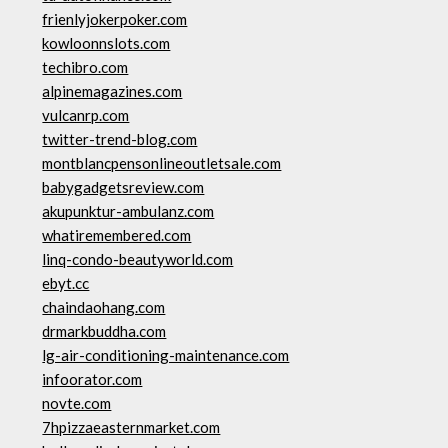
frienlyjokerpoker.com
kowloonnslots.com
techibro.com
alpinemagazines.com
vulcanrp.com
twitter-trend-blog.com
montblancpensonlineoutletsale.com
babygadgetsreview.com
akupunktur-ambulanz.com
whatiremembered.com
linq-condo-beautyworld.com
ebyt.cc
chaindaohang.com
drmarkbuddha.com
lg-air-conditioning-maintenance.com
infoorator.com
novte.com
7hpizzaeasternmarket.com