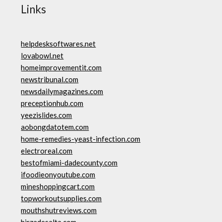
Links
helpdesksoftwares.net
lovabowl.net
homeimprovementit.com
newstribunal.com
newsdailymagazines.com
preceptionhub.com
yeezislides.com
aobongdatotem.com
home-remedies-yeast-infection.com
electroreal.com
bestofmiami-dadecounty.com
ifoodieonyoutube.com
mineshoppingcart.com
topworkoutsupplies.com
mouthshutreviews.com