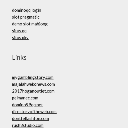
dominoqq login
slot pragmatic
demo slot mahjong
situs qq
situs pkv
Links
mygamblingstory.com
majalahwekonews.com
2017hoganoutlet.com
pelmanec.com
domino99qq.net
directoryoftheweb.com
donttellashton.com
rush3studio.com