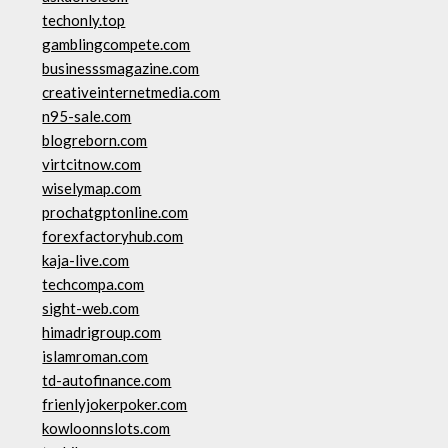
techonly.top
gamblingcompete.com
businesssmagazine.com
creativeinternetmedia.com
n95-sale.com
blogreborn.com
virtcitnow.com
wiselymap.com
prochatgptonline.com
forexfactoryhub.com
kaja-live.com
techcompa.com
sight-web.com
himadrigroup.com
islamroman.com
td-autofinance.com
frienlyjokerpoker.com
kowloonnslots.com