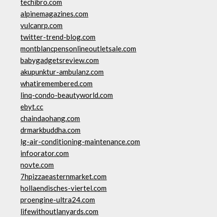
techibro.com
alpinemagazines.com
vulcanrp.com
twitter-trend-blog.com
montblancpensonlineoutletsale.com
babygadgetsreview.com
akupunktur-ambulanz.com
whatiremembered.com
linq-condo-beautyworld.com
ebyt.cc
chaindaohang.com
drmarkbuddha.com
lg-air-conditioning-maintenance.com
infoorator.com
novte.com
7hpizzaeasternmarket.com
hollaendisches-viertel.com
proengine-ultra24.com
lifewithoutlanyards.com