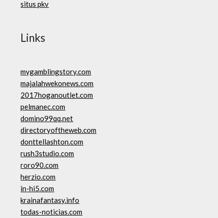
situs pkv
Links
mygamblingstory.com
majalahwekonews.com
2017hoganoutlet.com
pelmanec.com
domino99qq.net
directoryoftheweb.com
donttellashton.com
rush3studio.com
roro90.com
herzio.com
in-hi5.com
krainafantasy.info
todas-noticias.com