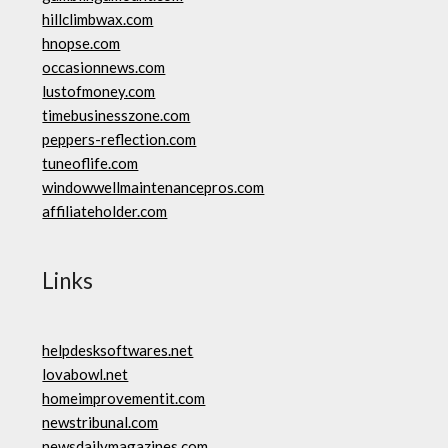
hillclimbwax.com
hnopse.com
occasionnews.com
lustofmoney.com
timebusinesszone.com
peppers-reflection.com
tuneoflife.com
windowwellmaintenancepros.com
affiliateholder.com
Links
helpdesksoftwares.net
lovabowl.net
homeimprovementit.com
newstribunal.com
newsdailymagazines.com