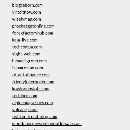
blogreborn.com
virtcitnow.com
wiselymap.com
prochatgptonline.com
forexfactoryhub.com
kaja-live.com
techcompa.com
sight-web.com
himadrigroup.com
islamroman.com
td-autofinance.com
frienlyjokerpoker.com
kowloonnslots.com
techibro.com
alpinemagazines.com
vulcanrp.com
twitter-trend-blog.com
montblancpensonlineoutletsale.com