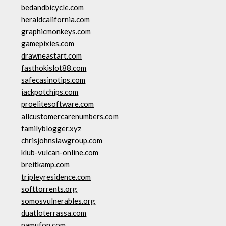
bedandbicycle.com
heraldcalifornia.com
graphicmonkeys.com
gamepixies.com
drawneastart.com
fasthokislot88.com
safecasinotips.com
jackpotchips.com
proelitesoftware.com
allcustomercarenumbers.com
familyblogger.xyz
chrisjohnslawgroup.com
klub-vulcan-online.com
breitkamp.com
tripleyresidence.com
softtorrents.org
somosvulnerables.org
duatloterrassa.com
pamufon.com