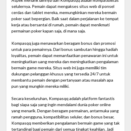
Aspek menarik lainnya dari Kompasqq adalah kompatibilitas
selulernya. Pemain dapat mengakses situs web di ponsel
cerdas dan tablet mereka, memungkinkan mereka bermain
poker saat bepergian. Baik saat dalam perjalanan ke tempat
kerja atau bersantai di rumah, pemain dapat menikmati
permainan poker kapan saja, di mana saja.
Kompasqq juga menawarkan beragam bonus dan promosi
untuk para pemainnya. Dari bonus sambutan hingga hadiah
loyalitas, pemain dapat memanfaatkan penawaran ini untuk
meningkatkan uang mereka dan meningkatkan pengalaman
bermain game mereka. Situs web ini juga memiliki tim
dukungan pelanggan khusus yang tersedia 24/7 untuk
membantu pemain dengan pertanyaan atau masalah apa
pun yang mungkin mereka miliki.
Secara keseluruhan, Kompasqq adalah platform fantastis
bagi siapa saja yang ingin mendalami dunia poker online
yang menarik. Dengan beragam permainan, antarmuka yang
ramah pengguna, kompatibilitas seluler, dan bonus besar,
Kompasqq memberikan pengalaman bermain game yang tak
tertandingi bagi pemain dari semua tingkat keahlian. Jadi