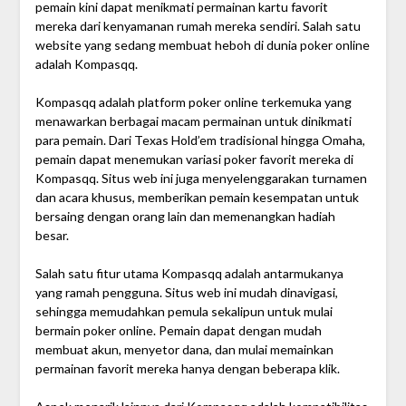
pemain kini dapat menikmati permainan kartu favorit
mereka dari kenyamanan rumah mereka sendiri. Salah satu
website yang sedang membuat heboh di dunia poker online
adalah Kompasqq.
Kompasqq adalah platform poker online terkemuka yang
menawarkan berbagai macam permainan untuk dinikmati
para pemain. Dari Texas Hold’em tradisional hingga Omaha,
pemain dapat menemukan variasi poker favorit mereka di
Kompasqq. Situs web ini juga menyelenggarakan turnamen
dan acara khusus, memberikan pemain kesempatan untuk
bersaing dengan orang lain dan memenangkan hadiah
besar.
Salah satu fitur utama Kompasqq adalah antarmukanya
yang ramah pengguna. Situs web ini mudah dinavigasi,
sehingga memudahkan pemula sekalipun untuk mulai
bermain poker online. Pemain dapat dengan mudah
membuat akun, menyetor dana, dan mulai memainkan
permainan favorit mereka hanya dengan beberapa klik.