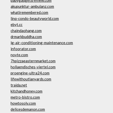
babygadgetsreview.com
akupunktur-ambulanz.com
whatiremembered.com
linq-condo-beautyworld.com
ebyt.cc
chaindaohang.com
drmarkbuddha.com
lg-air-conditioning-maintenance.com
infoorator.com
novte.com
7hpizzaeasternmarket.com
hollaendisches-viertel.com
proengine-ultra24.com
lifewithoutlanyards.com
traida.net
kitchandhoney.com
metro-bistro.com
howtosolv.com
delicesdemanon.com