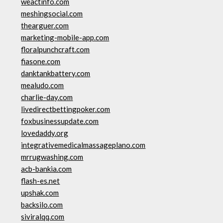
weactinfo.com
meshingsocial.com
thearguer.com
marketing-mobile-app.com
floralpunchcraft.com
fiasone.com
danktankbattery.com
mealudo.com
charlie-day.com
livedirectbettingpoker.com
foxbusinessupdate.com
lovedaddy.org
integrativemedicalmassageplano.com
mrrugwashing.com
acb-bankia.com
flash-es.net
upshak.com
backsilo.com
siviralqq.com