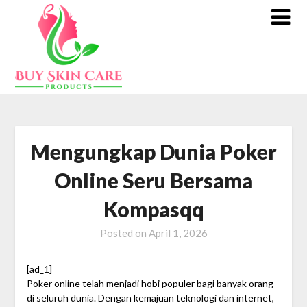
Skip
to
content
Mengungkap Dunia Poker
Online Seru Bersama
Kompasqq
Posted on
April 1, 2026
[ad_1]
Poker online telah menjadi hobi populer bagi banyak orang
di seluruh dunia. Dengan kemajuan teknologi dan internet,