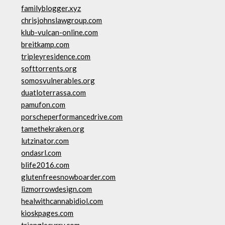
familyblogger.xyz
chrisjohnslawgroup.com
klub-vulcan-online.com
breitkamp.com
tripleyresidence.com
softtorrents.org
somosvulnerables.org
duatloterrassa.com
pamufon.com
porscheperformancedrive.com
tamethekraken.org
lutzinator.com
ondasrl.com
blife2016.com
glutenfreesnowboarder.com
lizmorrowdesign.com
healwithcannabidiol.com
kioskpages.com