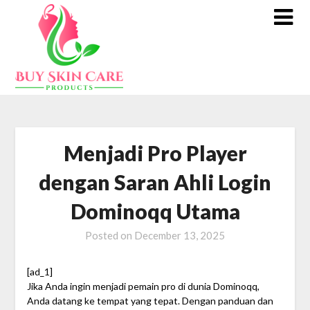
Skip
to
content
Menjadi Pro Player
dengan Saran Ahli Login
Dominoqq Utama
Posted on
December 13, 2025
[ad_1]
Jika Anda ingin menjadi pemain pro di dunia Dominoqq,
Anda datang ke tempat yang tepat. Dengan panduan dan