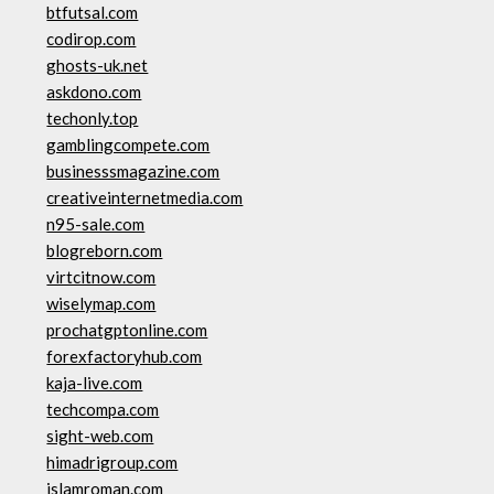
btfutsal.com
codirop.com
ghosts-uk.net
askdono.com
techonly.top
gamblingcompete.com
businesssmagazine.com
creativeinternetmedia.com
n95-sale.com
blogreborn.com
virtcitnow.com
wiselymap.com
prochatgptonline.com
forexfactoryhub.com
kaja-live.com
techcompa.com
sight-web.com
himadrigroup.com
islamroman.com