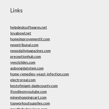
Links
helpdesksoftwares.net
lovabowl.net
homeimprovementit.com
newstribunal.com
newsdailymagazines.com
preceptionhub.com
yeezislides.com
aobongdatotem.com
home-remedies-yeast-infection.com
electroreal.com
bestofmiami-dadecounty.com
ifoodieonyoutube.com
mineshoppingcart.com
topworkoutsupplies.com