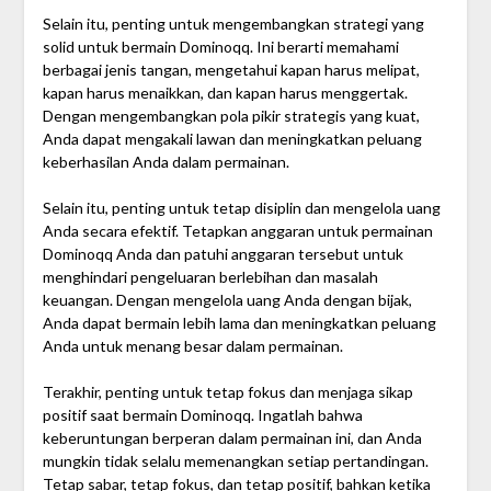
Selain itu, penting untuk mengembangkan strategi yang
solid untuk bermain Dominoqq. Ini berarti memahami
berbagai jenis tangan, mengetahui kapan harus melipat,
kapan harus menaikkan, dan kapan harus menggertak.
Dengan mengembangkan pola pikir strategis yang kuat,
Anda dapat mengakali lawan dan meningkatkan peluang
keberhasilan Anda dalam permainan.
Selain itu, penting untuk tetap disiplin dan mengelola uang
Anda secara efektif. Tetapkan anggaran untuk permainan
Dominoqq Anda dan patuhi anggaran tersebut untuk
menghindari pengeluaran berlebihan dan masalah
keuangan. Dengan mengelola uang Anda dengan bijak,
Anda dapat bermain lebih lama dan meningkatkan peluang
Anda untuk menang besar dalam permainan.
Terakhir, penting untuk tetap fokus dan menjaga sikap
positif saat bermain Dominoqq. Ingatlah bahwa
keberuntungan berperan dalam permainan ini, dan Anda
mungkin tidak selalu memenangkan setiap pertandingan.
Tetap sabar, tetap fokus, dan tetap positif, bahkan ketika