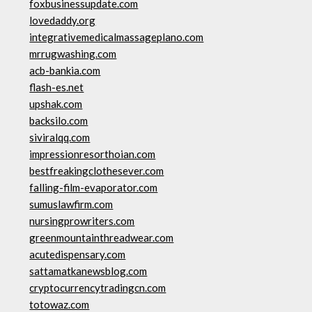
foxbusinessupdate.com
lovedaddy.org
integrativemedicalmassageplano.com
mrrugwashing.com
acb-bankia.com
flash-es.net
upshak.com
backsilo.com
siviralqq.com
impressionresorthoian.com
bestfreakingclothesever.com
falling-film-evaporator.com
sumuslawfirm.com
nursingprowriters.com
greenmountainthreadwear.com
acutedispensary.com
sattamatkanewsblog.com
cryptocurrencytradingcn.com
totowaz.com