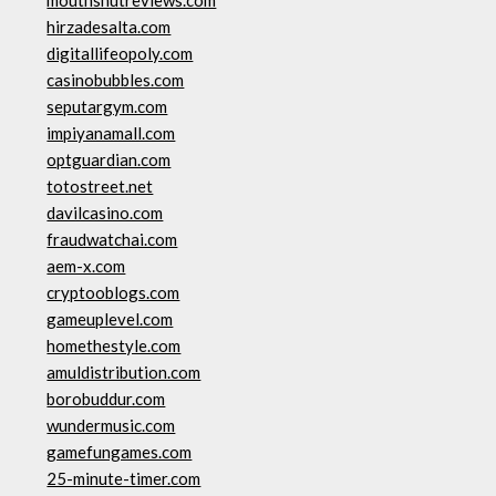
mouthshutreviews.com
hirzadesalta.com
digitallifeopoly.com
casinobubbles.com
seputargym.com
impiyanamall.com
optguardian.com
totostreet.net
davilcasino.com
fraudwatchai.com
aem-x.com
cryptooblogs.com
gameuplevel.com
homethestyle.com
amuldistribution.com
borobuddur.com
wundermusic.com
gamefungames.com
25-minute-timer.com