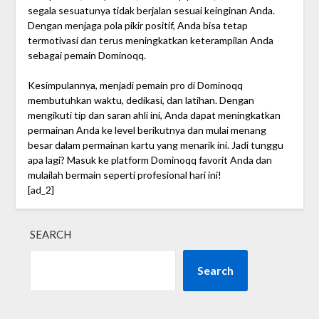
segala sesuatunya tidak berjalan sesuai keinginan Anda.
Dengan menjaga pola pikir positif, Anda bisa tetap
termotivasi dan terus meningkatkan keterampilan Anda
sebagai pemain Dominoqq.
Kesimpulannya, menjadi pemain pro di Dominoqq
membutuhkan waktu, dedikasi, dan latihan. Dengan
mengikuti tip dan saran ahli ini, Anda dapat meningkatkan
permainan Anda ke level berikutnya dan mulai menang
besar dalam permainan kartu yang menarik ini. Jadi tunggu
apa lagi? Masuk ke platform Dominoqq favorit Anda dan
mulailah bermain seperti profesional hari ini!
[ad_2]
SEARCH
Search